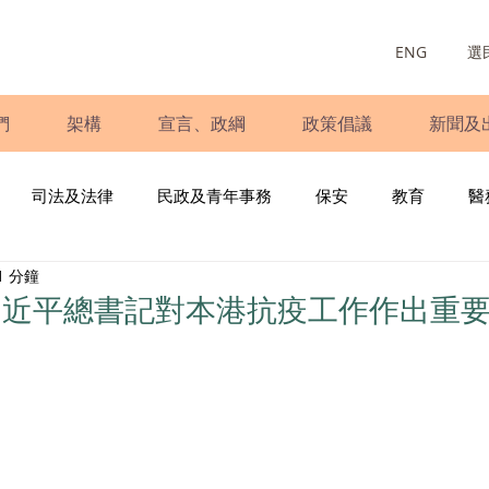
ENG
選
們
架構
宣言、政綱
政策倡議
新聞及
司法及法律
民政及青年事務
保安
教育
醫
1 分鐘
庭
婦女
少數族裔
青年民建聯
施政報告
財
習近平總書記對本港抗疫工作作出重
書
調查
新冠肺炎
選舉
義工
民生
立