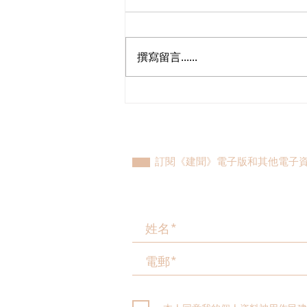
撰寫留言......
陳勇十分支持海關總署在更多
口岸推廣「合作查驗」
訂閱《建聞》電子版和其他電子