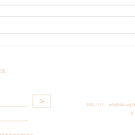
民建聯熱烈回應習近平主席建
港區
黨105周年重要講話精神聲明
出席
二十
地兩
資訊
大局
>
3582 1111
info@dab.org.h
© 