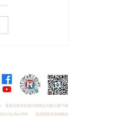
全國人大常委李慧琼赴京
十四屆全國人大常委會第
三次會議 冀皇崗口岸“一
檢”早日落實助力融入國家
k
香港北角英皇道83號聯合出版大廈15樓
2024 by the DAB
私隱政策及使用條款