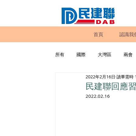
首頁
認識我
所有
國際
大灣區
兩會
2022年2月16日
讀畢需時 
動物權益
工商專業
家
民建聯回應
2022.02.16
政策倡議
民建聯報告及建議
暴力
議會監察
區議會