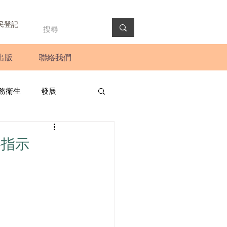
民登記
出版
聯絡我們
務衛生
發展
政預算案
圓桌會議
要指示
法會
新聞稿