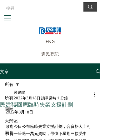
ENG
選民登記
文章
所有
民建聯
所有
2022年3月18日
讀畢需時 1 分鐘
民建聯回應臨時失業支援計劃
國際
2022年3月18日
大灣區
政府今日公布臨時失業支援計劃，合資格人士可
兩會
獲得一筆過一萬元資助，最快下星期三接受申