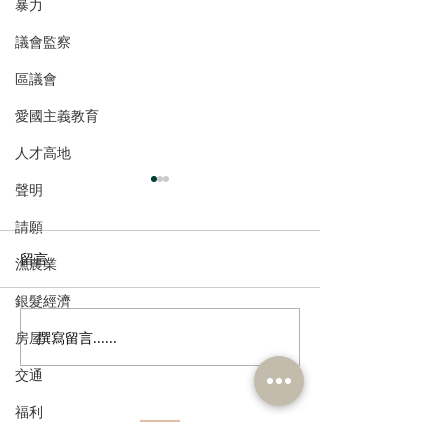
暴力
議會監察
區議會
愛國主義教育
人才高地
聲明
請願
留言
漁農業
銀髮經濟
撰寫留言......
房屋
社區券涉騙案植潔鈴促全
植潔鈴歡迎特首
面檢視監管，善用科技加
聯建議優化閩粵
交通
強核實
長者內地戶口
福利