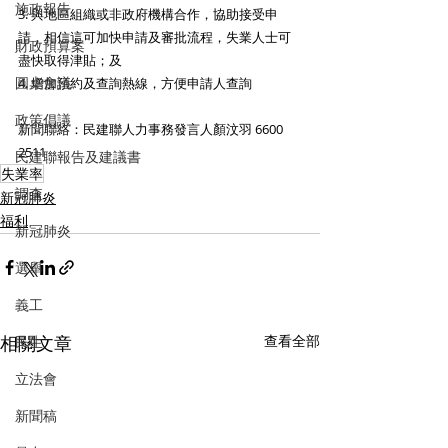
施政報告
3. 與地區組織或非政府機構合作，協助接受申
請，相信這可加快申請及審批流程，失業人士可
財政預算案
盡快取得津貼；及
圓桌會議
4. 增加預約及查詢熱線，方便申請人查詢
政策倡議
新聞聯絡：民建聯人力事務發言人顏汶羽 6600 
2511
民建聯報告及建議書
失業率
調查
新冠肺炎
福利
新冠肺炎
選舉
義工
相關文章
查看全部
民生
立法會
新聞稿