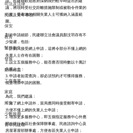
請。民建聯歡迎政府採納我們較早時提出的建
司法及法律
議，將現時受社交距離措施限制或被勒令停業的
行業，受牽連的相關失業人士可獲納入涵蓋範
民政及青年事務
圍。
保安
對於申請細節，民建聯立法會議員顏汶羽存有不
教育
少疑慮，包括:
醫務衛生
1. 計劃只接受網上申請，這將令部分不懂上網的
失業人士存有在困難；
發展
2. 設立五個服務中心，能否應否現時數以十萬計
失業人士：
動物權益
3. 申請者如需查詢，卻必須預約才可獲得服務，
工商專業
或會增添申請的困難。
家庭
為此，我們建議：
婦女
1. 除了網上申請外，當局應同時接受郵寄申請，
方便不懂上網的失業人士申請；
少數族裔
2. 增加更多服務中心，即五個指定服務中心外應
開放現行各區社會保障辦事處、民政諮詢中心及
青年民建聯
房屋署屋邨辦事處，方便各區失業人士申請；