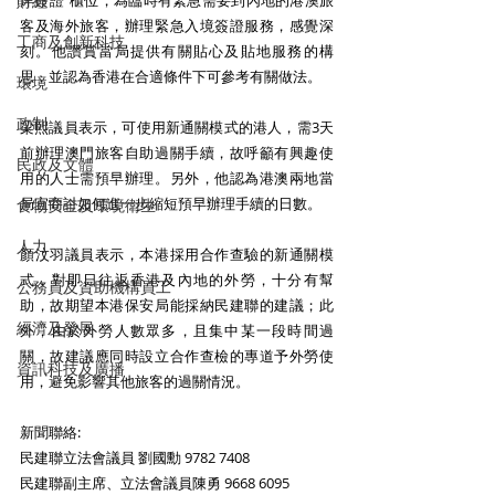
財經
岸簽證”櫃位，為臨時有緊急需要到內地的港澳旅
客及海外旅客，辦理緊急入境簽證服務，感覺深
工商及創新科技
刻。他讚賞當局提供有關貼心及貼地服務的構
思，並認為香港在合適條件下可參考有關做法。 
環境
政制
梁熙議員表示，可使用新通關模式的港人，需3天
前辦理澳門旅客自助過關手續，故呼籲有興趣使
民政及文體
用的人士需預早辦理。另外，他認為港澳兩地當
局宜商討如何進一步縮短預早辦理手續的日數。 
食物安全及環境衛生
人力
顏汶羽議員表示，本港採用合作查驗的新通關模
式，對即日往返香港及內地的外勞，十分有幫
公務員及資助機構員工
助，故期望本港保安局能採納民建聯的建議；此
經濟及發展
外，由於外勞人數眾多，且集中某一段時間過
關，故建議應同時設立合作查檢的專道予外勞使
資訊科技及廣播
用，避免影響其他旅客的過關情況。 
新聞聯絡:
民建聯立法會議員 劉國勳 9782 7408
民建聯副主席、立法會議員陳勇 9668 6095