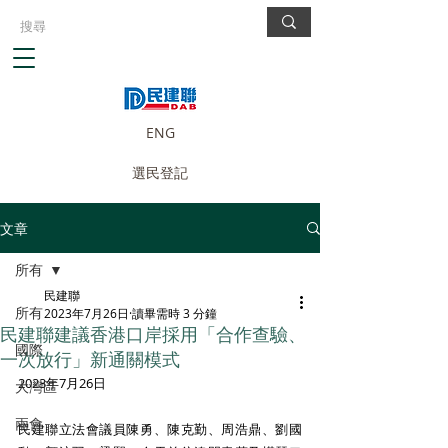
ENG
選民登記
文章
所有
民建聯
所有
2023年7月26日
讀畢需時 3 分鐘
民建聯建議香港口岸採用「合作查驗、
國際
一次放行」新通關模式
2023年7月26日
大灣區
兩會
民建聯立法會議員陳勇、陳克勤、周浩鼎、劉國