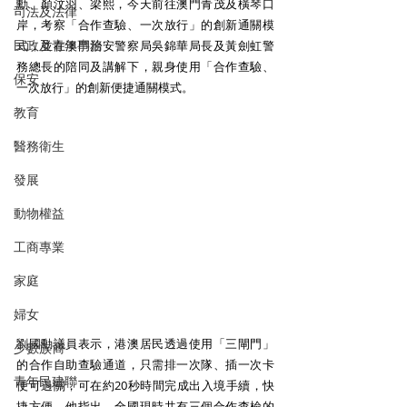
勳、顏汶羽、梁熙，今天前往澳門青茂及橫琴口
司法及法律
岸，考察「合作查驗、一次放行」的創新通關模
民政及青年事務
式，並在澳門治安警察局吳錦華局長及黃劍虹警
務總長的陪同及講解下，親身使用「合作查驗、
保安
一次放行」的創新便捷通關模式。 
教育
醫務衛生
發展
動物權益
工商專業
家庭
婦女
劉國勳議員表示，港澳居民透過使用「三閘門」
少數族裔
的合作自助查驗通道，只需排一次隊、插一次卡
青年民建聯
便可過關，可在約20秒時間完成出入境手續，快
捷方便。他指出，全國現時共有三個合作查檢的