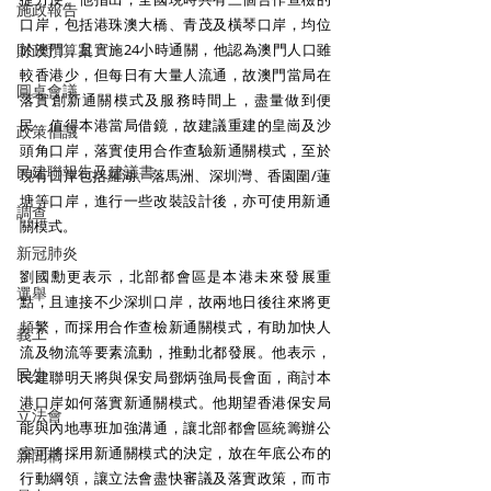
施政報告
口岸，包括港珠澳大橋、青茂及橫琴口岸，均位
財政預算案
於澳門，且實施24小時通關，他認為澳門人口雖
較香港少，但每日有大量人流通，故澳門當局在
圓桌會議
落實創新通關模式及服務時間上，盡量做到便
民，值得本港當局借鏡，故建議重建的皇崗及沙
政策倡議
頭角口岸，落實使用合作查驗新通關模式，至於
民建聯報告及建議書
現有口岸包括羅湖、落馬洲、深圳灣、香園圍/蓮
塘等口岸，進行一些改裝設計後，亦可使用新通
調查
關模式。 
新冠肺炎
劉國勳更表示，北部都會區是本港未來發展重
選舉
點，且連接不少深圳口岸，故兩地日後往來將更
頻繁，而採用合作查檢新通關模式，有助加快人
義工
流及物流等要素流動，推動北都發展。他表示，
民生
民建聯明天將與保安局鄧炳強局長會面，商討本
港口岸如何落實新通關模式。他期望香港保安局
立法會
能與內地專班加強溝通，讓北部都會區統籌辦公
室可將採用新通關模式的決定，放在年底公布的
新聞稿
行動綱領，讓立法會盡快審議及落實政策，而市