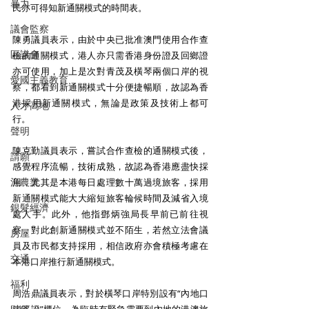
暴力
民亦可得知新通關模式的時間表。 
議會監察
陳勇議員表示，由於中央已批准澳門使用合作查
區議會
檢的通關模式，港人亦只需香港身份證及回鄉證
亦可使用，加上是次對青茂及橫琴兩個口岸的視
愛國主義教育
察，都看到新通關模式十分便捷暢順，故認為香
港採用新通關模式，無論是政策及技術上都可
人才高地
行。 
聲明
陳克勤議員表示，嘗試合作查檢的通關模式後，
請願
感覺程序流暢，技術成熟，故認為香港應盡快採
漁農業
用，尤其是本港每日處理數十萬過境旅客，採用
新通關模式能大大縮短旅客輪候時間及減省入境
銀髮經濟
處人手。此外，他指鄧炳強局長早前已前往視
察，對此創新通關模式並不陌生，若然立法會議
房屋
員及市民都支持採用，相信政府亦會積極考慮在
交通
本港口岸推行新通關模式。 
福利
周浩鼎議員表示，對於橫琴口岸特別設有“內地口