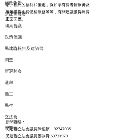
施政報告
咭」相約的福利和優惠，例如享有長者醫療劵及
每年獲得免費體檢服務等等，有關建議獲得局長
財政預算案
正面回應。 
圓桌會議
政策倡議
民建聯報告及建議書
調查
新冠肺炎
選舉
義工
民生
立法會
新聞聯絡： 
新聞稿
民建聯立法會議員陳恒鑌　92747035　
民建聯立法會議員鄭泳舜 63731979