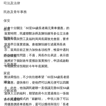
司法及法律
民政及青年事務
保安
社會十分關注「60至64歲長者兩元乘車優惠」的
教育
落實時間，民建聯鄭泳舜及陳恒鑌等多位立法會
醫務衛生
議員今日與勞工及福利局局長羅致光會面，要求
當局早日落實措施。會後陳恒鑌引述羅局長表
發展
示，當局目前正努力加快各項程序，惟當中遇到
不少技術性問題；不過，局長作出承諾，表示措
動物權益
施將於下個財政年度撥款落實推行，申請或啟動
工商專業
等相關安排預期於今年年底展開。　
家庭
鄭泳舜指出，不少街坊都希望「60至64歲長者搭
婦女
車優惠」盡快推行，使他們可以兩元便可以四圍
去；此外，他強調民建聯一直倡議完善60至64歲
少數族裔
退休人士的福利，期望政府今次透過推出一張個
人八達通咭模式的「銀齡咭」，申領人除了可以
青年民建聯
用優惠價搭車搭船外，還可以獲得與現行「長者