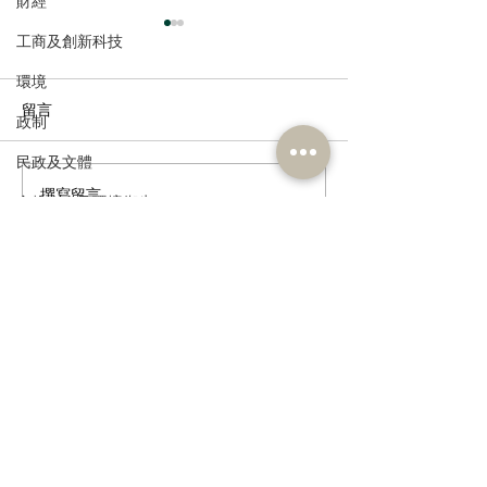
財經
工商及創新科技
環境
留言
政制
民政及文體
撰寫留言......
社區券涉騙案植潔鈴促全
植潔鈴歡迎特首
食物安全及環境衛生
面檢視監管，善用科技加
聯建議優化閩粵
人力
強核實
長者內地戶口
公務員及資助機構員工
訂閱《建聞》電子版和其他電子
經濟及發展
資訊
資訊科技及廣播