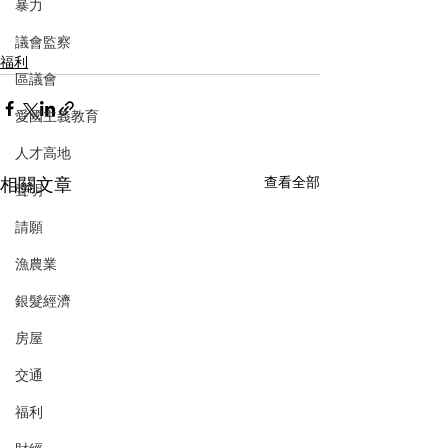
暴力
議會監察
福利
區議會
愛國主義教育
人才高地
相關文章
查看全部
聲明
請願
漁農業
銀髮經濟
房屋
交通
福利