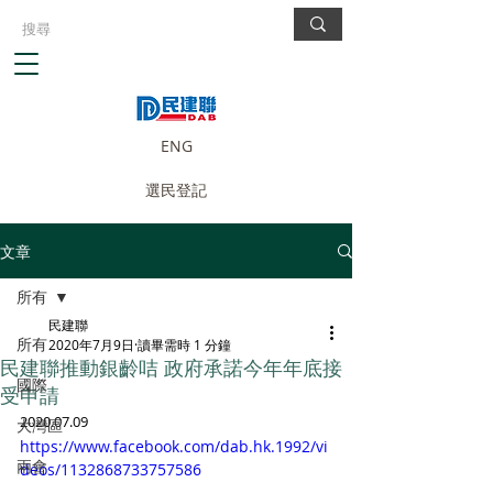
ENG
選民登記
文章
所有
民建聯
所有
2020年7月9日
讀畢需時 1 分鐘
民建聯推動銀齡咭 政府承諾今年年底接
國際
受申請
2020.07.09
大灣區
https://www.facebook.com/dab.hk.1992/vi
兩會
deos/1132868733757586