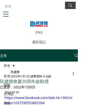
ENG
選民登記
文章
所有
民建聯
所有
2022年1月1日
讀畢需時 4 分鐘
民建聯會慶30周年啟動禮
國際
已更新：
2022年7月6日
2022.01.01
大灣區
https://www.facebook.com/dab.hk.1992/vi
deos/1037330553665264
兩會