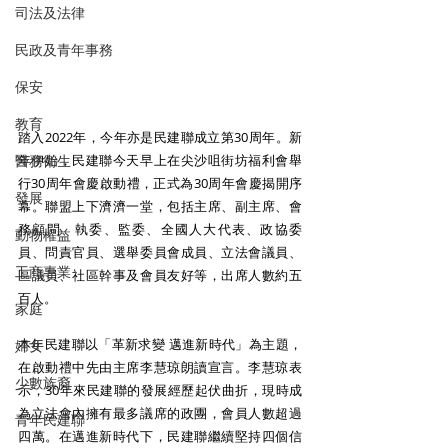
司法及法律
民政及青年事務
保安
教育
踏入2022年，今年亦是民建聯成立第30周年。新
年伊始，民建聯今天早上在尖沙咀街坊福利會舉
醫務衛生
行30周年會慶啟動禮，正式為30周年會慶揭開序
發展
幕。聯盟上下濟濟一堂，包括主席、副主席、會
務顧問、執委、監委、全國人大代表、政協委
動物權益
員、問責官員、選舉委員會成員、立法會議員、
工商專業
區議員、社區幹事及會員友好等，出席人數約五
百人。
家庭
本年民建聯以「革新求變 邁進新時代」為主題，
婦女
在啟動禮中先由主席李慧琼朗讀宣言。李慧琼表
少數族裔
示，30年來民建聯的發展經歷起伏曲折，現時成
為立法會內擁有最多議席的政團，會員人數超過
青年民建聯
四萬。在邁進新時代下，民建聯繼續堅持四個信