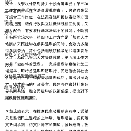
財經
安全，反擊境外敵對勢力干預香港事務；第三項
工作方向是「在立法會履職盡責」，民建聯會緊
工商及創新科技
守議會工作崗位，在法案審議和撥款審批等方面
環境
嚴格把關，確保行政與立法機關既相互制衡，又
相互配合，有效履行基本法賦予的職能，不斷提
政制
升特區管治水平；第四項工作方向是「加強人才
民政及文體
培訓」，民建聯在參與選舉的同時，會致力多渠
道參與管治，當中包括繼續積極吸納和培訓管治
食物安全及環境衛生
人才，為政治管治人才提供儲備；第五項工作方
向是「做好特首選舉」，完善選舉制度後的第三
人力
場選舉、即特首選舉即將舉行，民建聯會與社會
公務員及資助機構員工
各界緊密合作，確保這場選舉成功，選出以民為
本、德才兼備的行政長官。民建聯亦會與社會各
經濟及發展
界共商共議，融合民建聯的政策倡議，提出對下
資訊科技及廣播
屆政府的施政期望。
李慧琼續表示，在推進民主發展的進程中，選舉
只是整個民主過程的上半場。選舉過後，認真落
實政綱承諾，切實回應市民期望，發展經濟，改