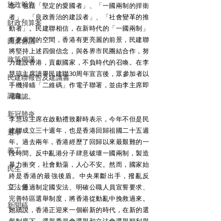
施政報告
念，包括「堅定的愛國者」、「一國兩制的捍衛
者」、「良政善治的建設者」、「社會變革的推
財政預算案
動者」。民建聯相信，在新時代的「一國兩制」
有更廣闊的空間，香港有更亮麗的前景，民建聯
圓桌會議
將堅持上述四個信念，與各界市民團結合作，努
政策倡議
力建設香港，貢獻國家，不負時代的召喚。在李
慧琼主席讀畢民建聯30周年宣言後，眾參加者以
民建聯報告及建議書
手機掃瞄「二維碼」作電子聯署，並由李主席即
調查
場確認。
新冠肺炎
李慧琼主席在啟動禮致辭時表示，今年不但是民
建聯成立三十週年，也是香港回歸祖國二十五週
選舉
年。過去兩年，香港經歷了回歸以來最艱難的一
義工
段時間。反中亂港分子肆意破壞一國兩制，製造
暴力衝突，社會動蕩，人心不安。然而，國家始
民生
終是香港的最強後盾。中央果斷出手，撥亂反
立法會
正，通過制定國安法、明確公職人員宣誓要求、
完善特區選舉制度，將香港從動亂中挽救過來。
新聞稿
她續說，香港正迎來一個嶄新的時代，在新的選
舉制度下，選舉委員會選舉和立法會選舉順利舉