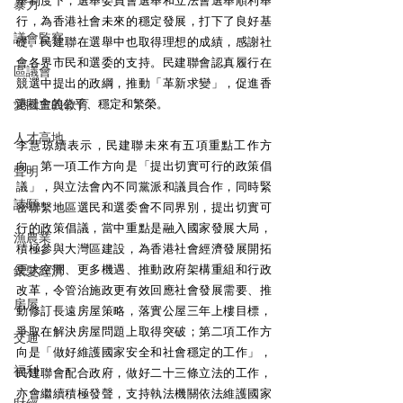
暴力
行，為香港社會未來的穩定發展，打下了良好基
議會監察
礎。民建聯在選舉中也取得理想的成績，感謝社
會各界市民和選委的支持。民建聯會認真履行在
區議會
競選中提出的政綱，推動「革新求變」，促進香
港社會的公平、穩定和繁榮。
愛國主義教育
人才高地
李慧琼續表示，民建聯未來有五項重點工作方
向。第一項工作方向是「提出切實可行的政策倡
聲明
議」，與立法會內不同黨派和議員合作，同時緊
請願
密聯繫地區選民和選委會不同界別，提出切實可
行的政策倡議，當中重點是融入國家發展大局，
漁農業
積極參與大灣區建設，為香港社會經濟發展開拓
更大空間、更多機遇、推動政府架構重組和行政
銀髮經濟
改革，令管治施政更有效回應社會發展需要、推
房屋
動修訂長遠房屋策略，落實公屋三年上樓目標，
爭取在解決房屋問題上取得突破；第二項工作方
交通
向是「做好維護國家安全和社會穩定的工作」，
福利
民建聯會配合政府，做好二十三條立法的工作，
亦會繼續積極發聲，支持執法機關依法維護國家