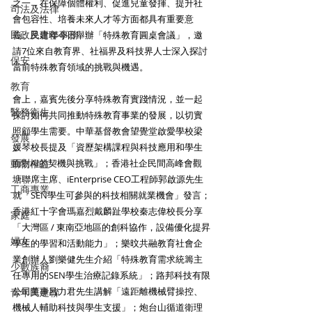
之一，在保障個體權利、促進兒童發揮、提升社
司法及法律
會包容性、培養未來人才等方面都具有重要意
民政及青年事務
義。民建聯今日舉辦「特殊教育圓桌會議」，邀
請7位來自教育界、社福界及科技界人士深入探討
保安
當前特殊教育領域的挑戰與機遇。
教育
會上，嘉賓先後分享特殊教育實踐情況，並一起
醫務衛生
探討如何共同推動特殊教育事業的發展，以切實
照顧學生需要。中華基督教會望覺堂啟愛學校梁
發展
媛琴校長提及「資歷架構課程與科技應用和學生
動物權益
面對AI的契機與挑戰」；香港社企民間高峰會觀
塘聯席主席、iEnterprise CEO工程師郭啟源先生
工商專業
就「SEN學生可參與的科技相關就業機會」發言；
香港紅十字會瑪嘉烈戴麟趾學校秦志偉校長分享
家庭
「大灣區 / 東南亞地區的創科協作，設備優化提昇
婦女
學生的學習和活動能力」；樂旼共融教育社會企
業創辦人劉樂健先生介紹「特殊教育需求統籌主
少數族裔
任專用的SEN學生治療記錄系統」；路邦科技有限
公司董事呂力君先生講解「遠距離機械臂操控、
青年民建聯
機械人輔助科技與學生支援」；炮台山循道衛理