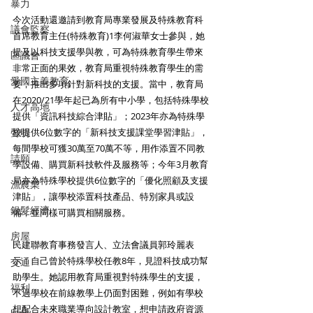
暴力
今次活動還邀請到教育局專業發展及特殊教育科
議會監察
首席教育主任(特殊教育)1李何淑華女士參與，她
提及以科技支援學與教，可為特殊教育學生帶來
區議會
非常正面的果效，教育局重視特殊教育學生的需
愛國主義教育
要，推出多項針對新科技的支援。當中，教育局
在2020/21學年起已為所有中小學，包括特殊學校
人才高地
提供「資訊科技綜合津貼」；2023年亦為特殊學
聲明
校提供6位數字的「新科技支援課堂學習津貼」，
每間學校可獲30萬至70萬不等，用作添置不同教
請願
學設備、購買新科技軟件及服務等；今年3月教育
局亦為特殊學校提供6位數字的「優化照顧及支援
漁農業
津貼」，讓學校添置科技產品、特別家具或設
銀髮經濟
備，並同樣可購買相關服務。
房屋
民建聯教育事務發言人、立法會議員郭玲麗表
示，自己曾於特殊學校任教8年，見證科技成功幫
交通
助學生。她認用教育局重視對特殊學生的支援，
福利
不過學校在前線教學上仍面對困難，例如有學校
想配合未來職業導向設計教室，想申請政府資源