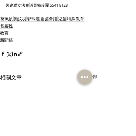
民建聯立法會議員郭玲麗 5541 8128
葛珮帆
顏汶羽
郭玲麗
圓桌會議
兒童
特殊教育
包容性
教育
新聞稿
相關文章
查看全部