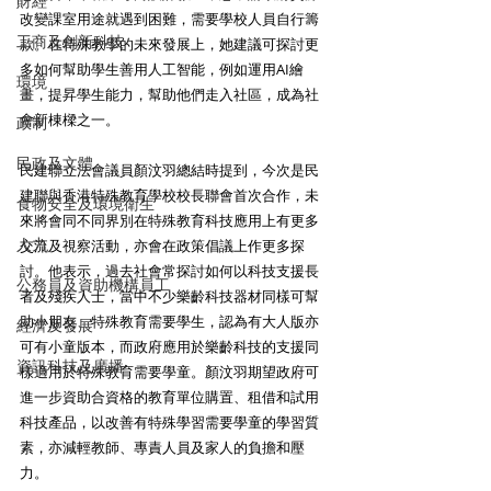
財經
改變課室用途就遇到困難，需要學校人員自行籌
工商及創新科技
款。在特殊教學的未來發展上，她建議可探討更
多如何幫助學生善用人工智能，例如運用AI繪
環境
畫，提昇學生能力，幫助他們走入社區，成為社
會新棟樑之一。
政制
民政及文體
民建聯立法會議員顏汶羽總結時提到，今次是民
建聯與香港特殊教育學校校長聯會首次合作，未
食物安全及環境衛生
來將會同不同界別在特殊教育科技應用上有更多
人力
交流及視察活動，亦會在政策倡議上作更多探
討。他表示，過去社會常探討如何以科技支援長
公務員及資助機構員工
者及殘疾人士，當中不少樂齡科技器材同樣可幫
助小朋友、特殊教育需要學生，認為有大人版亦
經濟及發展
可有小童版本，而政府應用於樂齡科技的支援同
資訊科技及廣播
樣適用於特殊教育需要學童。顏汶羽期望政府可
進一步資助合資格的教育單位購置、租借和試用
科技產品，以改善有特殊學習需要學童的學習質
素，亦減輕教師、專責人員及家人的負擔和壓
力。