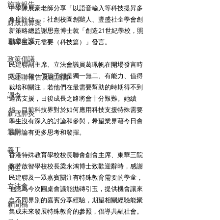
施政報告
中學陳展豪老師分享「以語音輸入等科技提昇多
角度評估」；社創校園創辦人、豐盛社企學會創
財政預算案
新策略總監謝思熹博士就「創造21世紀學校，照
圓桌會議
顧學生多元需要（科技篇）」發言。
政策倡議
民建聯副主席、立法會議員葛珮帆在開場發言時
表示，每一個孩子都是獨一無二、有能力、值得
民建聯報告及建議書
裁培和關注，若他們在最需要幫助的時期得不到
調查
適當支援，日後成長之路將會十分艱難。她續
指，目前科技界對於如何應用科技支援特殊需要
新冠肺炎
學生沒有深入的討論和參與，希望業界藉今日會
選舉
議討論有更多思考和發揮。
義工
香港特殊教育學校校長聯會創會主席、東華三院
群芳啟智學校校長梁永鴻博士致歡迎辭時，感謝
民生
民建聯及一眾嘉賓關注有特殊教育需要的學童，
立法會
他認為今次圓桌會議能拋磚引玉，提供機會讓來
自不同界別的嘉賓分享經驗，期望相關經驗能聚
新聞稿
集成未來發展特殊教育的參照，倡導共融社會。