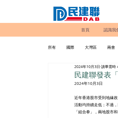
首頁
認識我
所有
國際
大灣區
兩會
2024年10月3日
讀畢需時 
動物權益
工商專業
家
民建聯發表
2024年10月3日
政策倡議
民建聯報告及建議
近年香港股市受到地緣政
活動均持續走低；不過，
暴力
議會監察
區議會
「組合拳」，兩地股市和