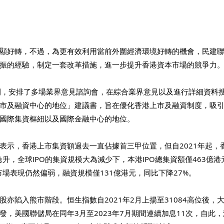
顯好轉，不過，為更有效利用當前外圍經濟環境好轉的機會，民建
振的經驗，制定一套改革措施，進一步提升香港資本市場的競爭力
間，安排了多場業界意見諮詢會，在綜合業界意見以及進行詳細資料
市及融資中心的地位」建議書，旨在優化香港上市及融資制度，吸
國際集資樞紐以及國際金融中心的地位。
表示，香港上市集資額過去一直佔據首三甲位置，但自2021年起，
急升，全球IPO的集資規模大為減少下，本港IPO總集資額僅463億港
市場表現仍然偏弱，融資規模僅131億港元，同比下降27%。
股亦陷入熊市階段。恒生指數自2021年2月上揚至31084高位後，
爆發，美國聯儲局在同年3月至2023年7月期間連續加息11次，自此