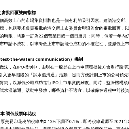
訂定審批回覆雙向指標
個高效上市的市場集資掛牌也是一個有利的吸引因素。建議港交所
標，包括要求負責審批的港交所上市委員會與證監會的審批回覆，
的時限，均劃一訂為22個營業日或一個日曆月；同時，倘若一年內
市申請不成功，以求降低上市申請能否成功的不確定性，並減低上
t-the-waters communication）機制
做法，在IPO機制中，由現在一般是在上市申請獲批後方會舉行路演及簿
，改為引入更早階段的「試水溫溝通」活動，從而方便計劃上市的公司預
胃納，以減低公司成功進行IPO上市集資的難度。同時，監管機構須
試水溫溝通」活動中發放，哪些資料不適宜，以確保在過程中前後
成本 調低股票印花稅
票交易印花稅的稅率由0.13%下調至0.1%，即將稅率還原至2021