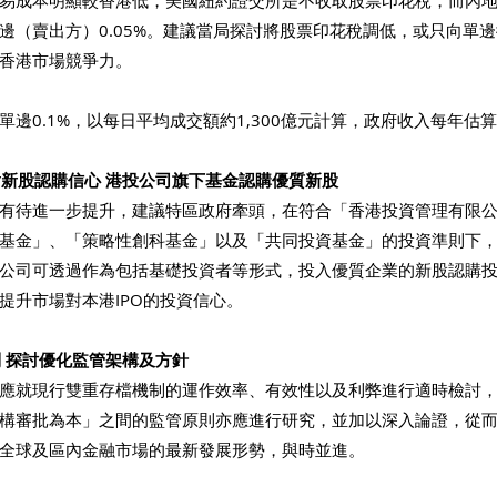
易成本明顯較香港低，美國紐約證交所是不收取股票印花稅，而內地
邊（賣出方）0.05%。建議當局探討將股票印花稅調低，或只向單
香港市場競爭力。
邊0.1%，以每日平均成交額約1,300億元計算，政府收入每年估算
者對新股認購信心 港投公司旗下基金認購優質新股
有待進一步提升，建議特區政府牽頭，在符合「香港投資管理有限
基金」、「策略性創科基金」以及「共同投資基金」的投資準則下
公司可透過作為包括基礎投資者等形式，投入優質企業的新股認購
提升市場對本港IPO的投資信心。
制 探討優化監管架構及方針
應就現行雙重存檔機制的運作效率、有效性以及利弊進行適時檢討
構審批為本」之間的監管原則亦應進行研究，並加以深入論證，從
全球及區內金融市場的最新發展形勢，與時並進。