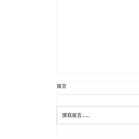
留言
撰寫留言......
朱立威歡迎國務院批准港澳遊