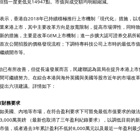
日，恒指一度更低見14947點。市值與成交額均明顯縮減。
表示，香港自2018年已持續積極推行上市機制「現代化」措施，以
業來港上市，其中主要改革方向是放寬限制，提高市場彈性，同時
新的措施，主要是改革GEM上市機制；進一步擴大認可證券交易所
首次公開招股的價格發現流程；下調特專科技公司上市時的最低市值和
繼續開市等。
活動已有所改善，但從長遠發展而言，民建聯認為當局在提升本港上市
間可繼續努力。在綜合本港與海外英國與美國等股市近年的市場改
提出六項建議。詳情如下：
上市財務要求
如美國、內地等市場，在符合盈利要求下可豁免最低市值要求的做
3,000萬英鎊 （最新也取消了三年盈利紀錄要求），以調低目前的
值，或者過去3年累計盈利不低於8,000萬元以及最近一年盈利最少3