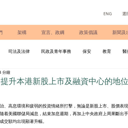
ENG
選
們
架構
宣言、政綱
政策倡議
新聞及
司法及法律
民政及青年事務
保安
教育
醫
4 分鐘
庭
婦女
少數族裔
青年民建聯
施政報告
財
「提升本港新股上市及融資中心的地
書
調查
新冠肺炎
選舉
義工
民生
立
治、高息環境和疲弱的投資情緒所打擊，無論是新股上市、股價表
隨着美國聯儲局減息，結束加息週期，再加上中央政府上周果斷出
成交額均出現顯著升幅。