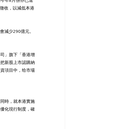
今年8月份亦已進
邊徵收，以減低本港
會減少290億元。
公司」旗下「香港增
，把新股上市認購納
投資項目中，给市場
，同時，就本港實施
而優化現行制度，確