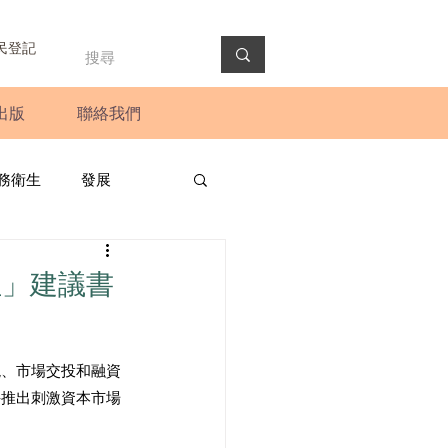
民登記
出版
聯絡我們
務衛生
發展
政預算案
圓桌會議
位」建議書
法會
新聞稿
現、市場交投和融資
手推出刺激資本市場