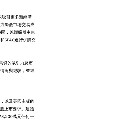
求吸引更多新經濟
致力降低市場交易成
範圍，以期吸引中東
SPAC進行併購交
集資的吸引力及市
革情況與經驗，並結
法，以及英國主板的
新股上市要求。建議
,500萬元任何一