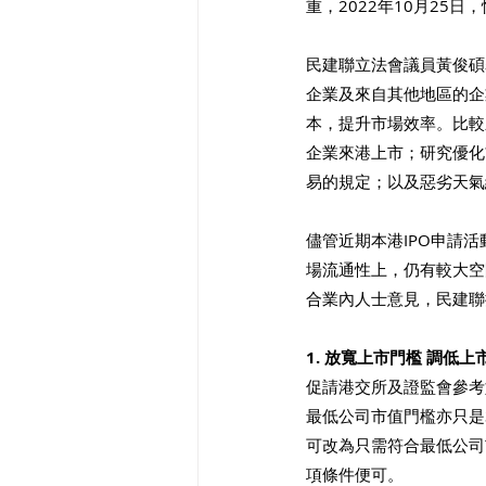
重，2022年10月25
民建聯立法會議員黃俊碩
企業及來自其他地區的企
本，提升市場效率。比較
企業來港上市；研究優化
易的規定；以及惡劣天氣
儘管近期本港IPO申請
場流通性上，仍有較大空
合業內人士意見，民建聯
1. 放寬上市門檻 調低
促請港交所及證監會參考
最低公司市值門檻亦只是
可改為只需符合最低公司市
項條件便可。