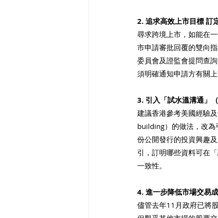
2. 追求高效上市目標 
尋求跨境上市，如能在一
市申請審批回覆的雙向指
委員會及證監會提問查詢
須明確通知申請方有關上
3. 引入「試水溫溝通」（tes
建議香港參考美國經驗及
building）的做法
份公開發行的投資興趣及
引，訂明哪些資料可在「
一致性。
4. 進一步降低市場交易
儘管去年11月政府已將股