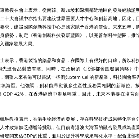
孫東教授在會上表示，從南韓、新加坡和深圳鄰近地區的發展經驗證
共二十大會議中亦指出要建設世界重要人才中心和創新高地，因此，
切要求，建設國際創新科技中心是國家賦予香港的使命。未來五年，
自身優勢，制定《香港創新科技發展藍圖》，以完善創科生態圈，推
入國家發展大局。 
博士表示，香港製造的藥品和食品，在國際上有很好的口碑，所以科
與先進食品製造有關。同時，在政府的《北部都會區發展策略》
期望未來香港可以嘗試一些例如Stem Cell的新產業，科技園會
水填海區。他強調，創科能帶動很多生產性服務業相關的新職位。
 GDP 42%，在香港經濟中舉足輕重，因此，未來本港要在培育
盧毓琳教授表示，香港生物經濟的發展，存在科學技術成果轉化平台
，人才政策缺乏廻響等挑戰，但目前粵港澳大灣區的融合發展成為產
研發開支佔GDP的比重，並用於提升科學成果轉化水準；配合北部