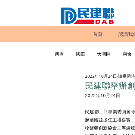
首頁
認識我
所有
國際
大灣區
兩會
2022年10月24日
讀畢需時 
動物權益
工商專業
家
民建聯舉辦創
2022年10月24日 
政策倡議
民建聯報告及建議
民建聯工商專業委員會今
超蒞臨並擔任主禮嘉賓
暴力
議會監察
區議會
物醫藥創新協會主席盧