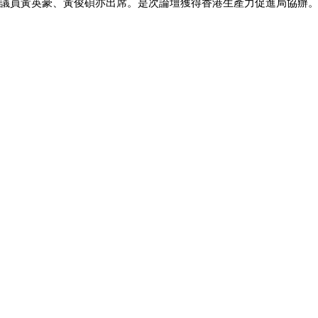
議員黃英豪、黃俊碩亦出席。是次論壇獲得香港生產力促進局協辦。