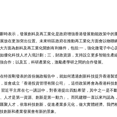
幕辭時表示，發展創科及再工業化是政府增強香港發展動能政策中的
發展放在更加突出位置。未來特區政府在推動再工業化方面會以物聯
大方面為創科及再工業化開創有利條件，包括:一，強化微電子中心
，如優化科技人才入境計劃；三，財政資源，支持設立更多智能生產
強合作；以及五，科研產業化，激勵產學研之間的合作發展。 
，在特首剛發表的首份施政報告中，就如何透過創新科技提升香港製
施，並會成立「香港投資管理有限公司」，這些政策將會為香港科技
，習近平主席在七一講話中，對香港提出四點希望，其中之一是不
力、人才是第一資源、創新是第一動力」。而民建聯一直以來均認為
過匯聚人才，依靠科技創新，促進產業多元化，做大實體經濟。我們
技創新和產業發展會有新的景象。 