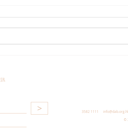
工商專業支部及青年民建聯，
民建
新春酒會圓滿舉行
觀第
資訊
>
3582 1111
info@dab.org.h
© 