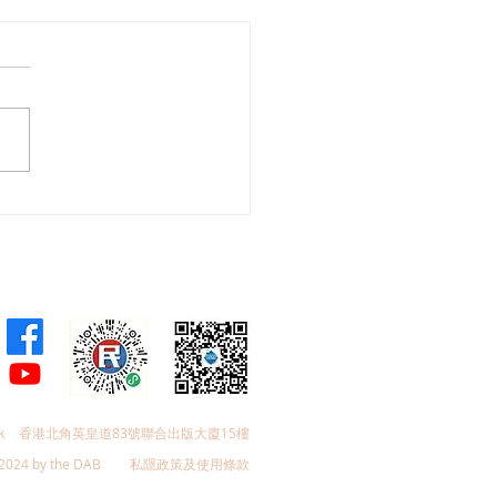
聯領導層及立法會議員參
59屆工展會
k
香港北角英皇道83號聯合出版大廈15樓
2024 by the DAB
私隱政策及使用條款