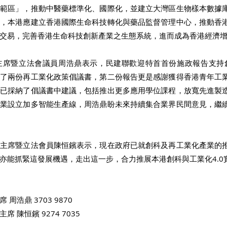
示範區」，推動中醫藥標準化、國際化，並建立大灣區生物樣本數據
外，本港應建立香港國際生命科技轉化與藥品監督管理中心，推動香
交易，完善香港生命科技創新產業之生態系統，進而成為香港經濟增
主席暨立法會議員周浩鼎表示，民建聯歡迎特首首份施政報告支持創
表了兩份再工業化政策倡議書，第二份報告更是感謝獲得香港青年工
首已採納了倡議書中建議，包括推出更多應用學位課程，放寬先進製
企業設立加多智能生產線，周浩鼎盼未來持續集合業界民間意見，繼
副主席暨立法會員陳恒鑌表示，現在政府已就創科及再工業化產業的
亦能抓緊這發展機遇，走出這一步，合力推展本港創科與工業化4.0
周浩鼎 3703 9870
陳恒鑌 9274 7035 