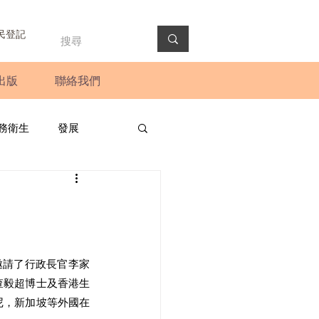
民登記
出版
聯絡我們
務衛生
發展
政預算案
圓桌會議
法會
新聞稿
邀請了行政長官李家
查毅超博士及香港生
尼，新加坡等外國在