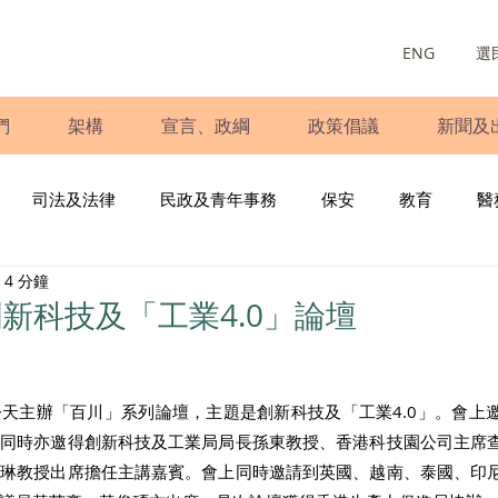
ENG
選
們
架構
宣言、政綱
政策倡議
新聞及
司法及法律
民政及青年事務
保安
教育
醫
4 分鐘
庭
婦女
少數族裔
青年民建聯
施政報告
財
新科技及「工業4.0」論壇
書
調查
新冠肺炎
選舉
義工
民生
立
天主辦「百川」系列論壇，主題是創新科技及「工業4.0」。會上
，同時亦邀得創新科技及工業局局長孫東教授、香港科技園公司主席
毓琳教授出席擔任主講嘉賓。會上同時邀請到英國、越南、泰國、印