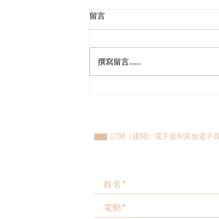
留言
撰寫留言......
民建聯工商專業支部新一屆支
部委員會成立
訂閱《建聞》電子版和其他電子