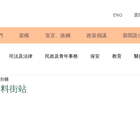
ENG
選
們
架構
宣言、政綱
政策倡議
新聞及
司法及法律
民政及青年事務
保安
教育
醫
 分鐘
庭
婦女
少數族裔
青年民建聯
施政報告
財
資料街站
書
調查
新冠肺炎
選舉
義工
民生
立