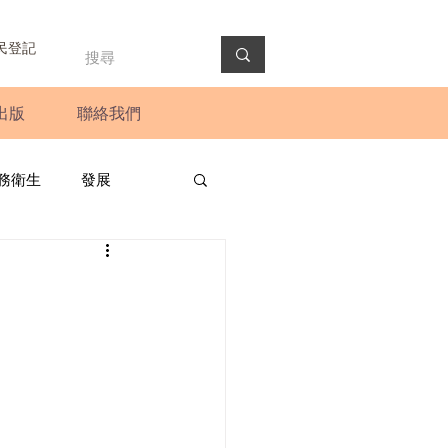
民登記
出版
聯絡我們
務衛生
發展
政預算案
圓桌會議
法會
新聞稿