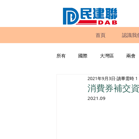
首頁
認識我
所有
國際
大灣區
兩會
2021年9月3日
讀畢需時 1
動物權益
工商專業
家
消費券補交
2021.09
政策倡議
民建聯報告及建議
暴力
議會監察
區議會