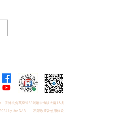
舜夥九龍城區議員落區視
樂見啟德足球盛會刺激地
費升2成，倡業界加碼優
政府強化宣傳迎未來盛事
k
香港北角英皇道83號聯合出版大廈15樓
2024 by the DAB
私隱政策及使用條款