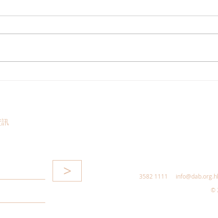
走進蔚來、國盾量子與科大訊
鄭泳
飛，港區人大代表團深入合肥
察，
調研科創成果
區消
惠，
資訊
>
3582 1111
info@dab.org.h
© 