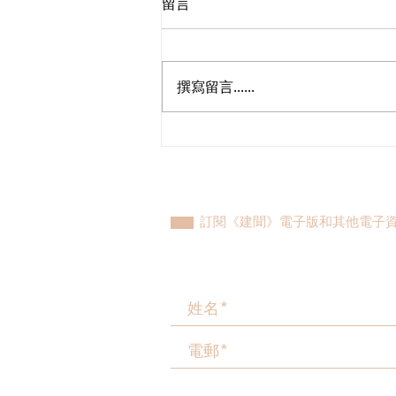
留言
撰寫留言......
立法會議員林琳、蘇紹聰共同
敦促加強生殖科技監管 加強輔
助生育保障
訂閱《建聞》電子版和其他電子