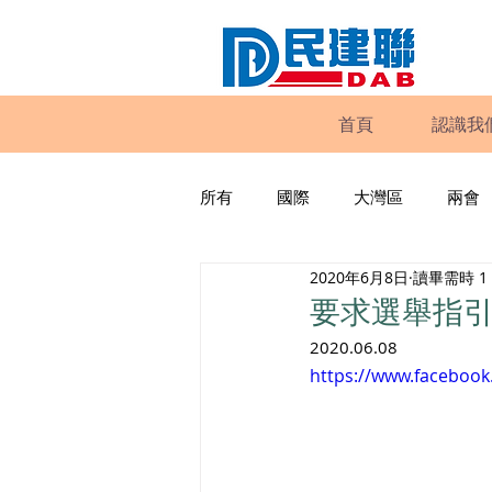
首頁
認識我
所有
國際
大灣區
兩會
2020年6月8日
讀畢需時 1
動物權益
工商專業
家
要求選舉指
2020.06.08
政策倡議
民建聯報告及建議
https://www.faceboo
暴力
議會監察
區議會