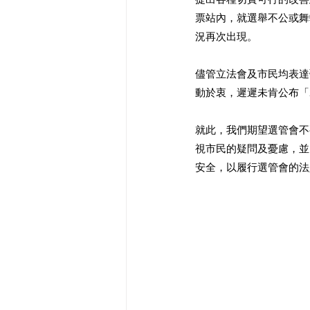
票站內，就選舉不公或舞
況再次出現。 
儘管立法會及市民均表達
動於衷，遲遲未肯公布「
就此，我們期望選管會不
視市民的疑問及憂慮，並
安全，以履行選管會的法