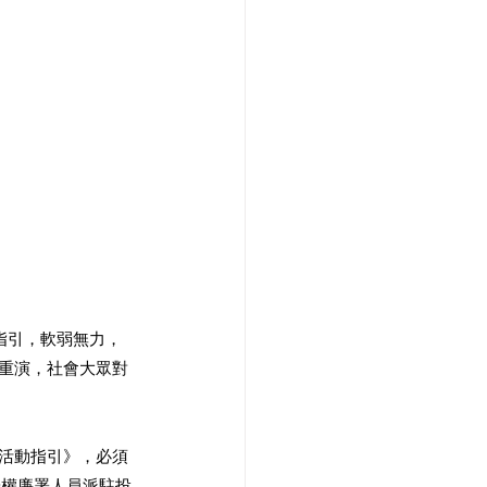
指引，軟弱無力，
舉重演，社會大眾對
舉活動指引》，必須
授權廉署人員派駐投