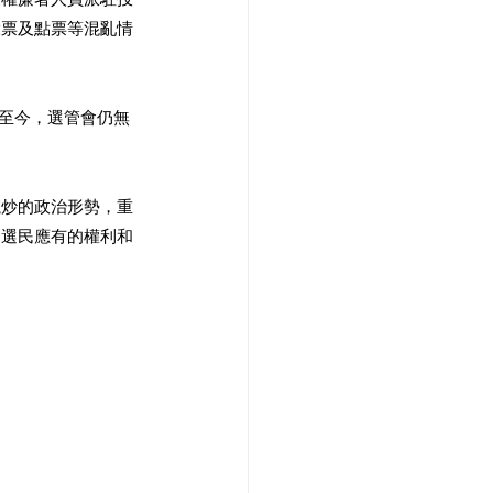
投票及點票等混亂情
但至今，選管會仍無
攬炒的政治形勢，重
和選民應有的權利和