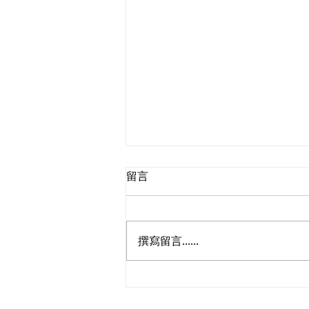
留言
撰寫留言......
民建聯期望當局持續辦好2025
年兩場選舉工作