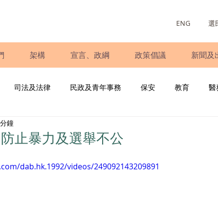
ENG
選
們
架構
宣言、政綱
政策倡議
新聞及
司法及法律
民政及青年事務
保安
教育
醫
 分鐘
庭
婦女
少數族裔
青年民建聯
施政報告
財
引防止暴力及選舉不公
書
調查
新冠肺炎
選舉
義工
民生
立
k.com/dab.hk.1992/videos/249092143209891