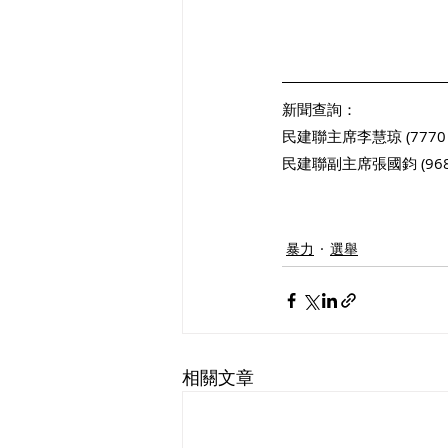
新聞查詢：​
民建聯主席李慧琼 (7770 
民建聯副主席張國鈞 (9681
暴力
選舉
相關文章