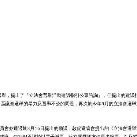
會選舉，提出了「立法會選舉活動建議指引公眾諮詢」，但提出的建議
月區議會選舉的暴力及選舉不公的問題，再次於今年9月的立法會選
員會亦通過於3月16日提出的動議，敦促選管會提出的《立法會選
建議，包括但不限於以電子派票、設立關愛隊方便長者投票，以及