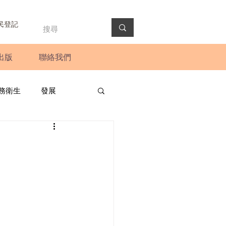
民登記
出版
聯絡我們
務衛生
發展
政預算案
圓桌會議
法會
新聞稿