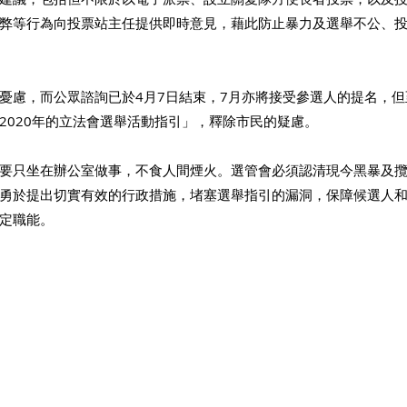
弊等行為向投票站主任提供即時意見，藉此防止暴力及選舉不公、
憂慮，而公眾諮詢已於4月7日結束，7月亦將接受參選人的提名，
2020年的立法會選舉活動指引」，釋除市民的疑慮。 
要只坐在辦公室做事，不食人間煙火。選管會必須認清現今黑暴及
勇於提出切實有效的行政措施，堵塞選舉指引的漏洞，保障候選人
定職能。