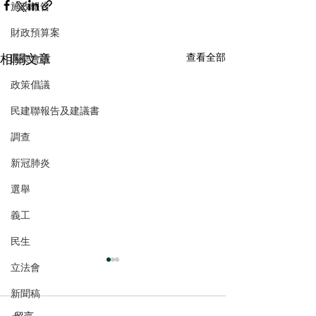
施政報告
財政預算案
相關文章
查看全部
圓桌會議
政策倡議
民建聯報告及建議書
調查
新冠肺炎
選舉
義工
民生
立法會
新聞稿
留言