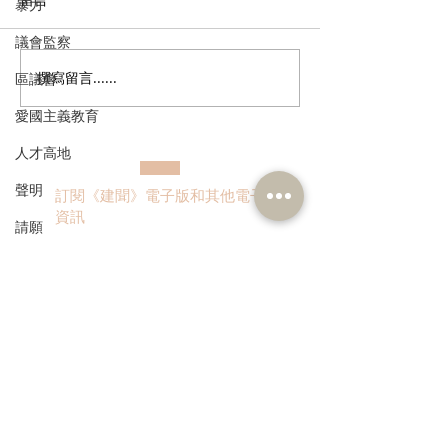
暴力
議會監察
撰寫留言......
張培剛歡迎東九龍智慧綠
陳恒鑌、郭芙蓉
區議會
色運輸系統招標，盼預留
新行車天橋安全
愛國主義教育
延伸完善區內交通
路政署及運輸署
人才高地
路指示牌 增設
誌助駕駛者及早
聲明
訂閱《建聞》電子版和其他電子
資訊
請願
漁農業
銀髮經濟
房屋
>
交通
福利