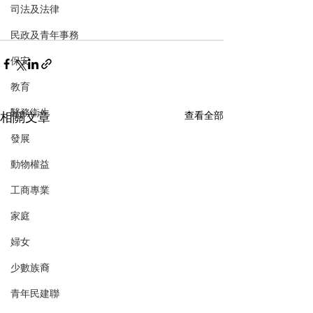
司法及法律
民政及青年事務
保安
教育
醫務衛生
相關文章
查看全部
發展
動物權益
工商專業
家庭
婦女
少數族裔
青年民建聯