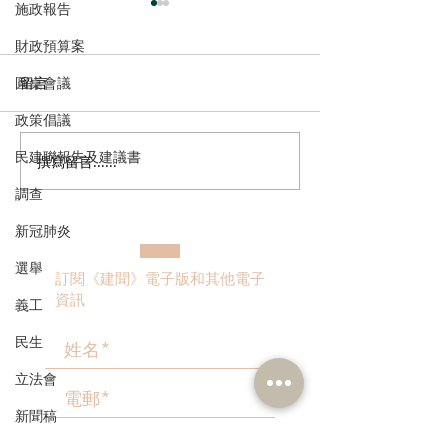
施政報告
財政預算案
圓桌會議
留言
政策倡議
民建聯報告及建議書
撰寫留言......
港區全國人大代表團考察
立法會議員林琳
安徽涇縣，調研紅色文化
共同敦促加強生
調查
保護與非遺活態傳承
管 加強輔助生育
新冠肺炎
選舉
訂閱《建聞》電子版和其他電子
資訊
義工
民生
立法會
新聞稿
>