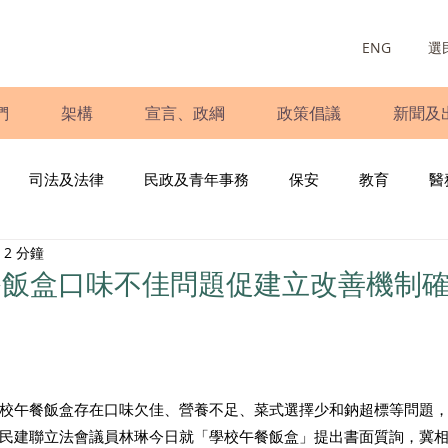
ENG
選
們
架構
宣言、政綱
政策倡議
新聞及
司法及法律
民政及青年事務
保安
教育
醫
2 分鐘
庭
婦女
少數族裔
青年民建聯
施政報告
財
餐飯盒口味不佳問題促建立改善機制
書
調查
新冠肺炎
選舉
義工
民生
立
校午餐飯盒存在口味欠佳、營養不足、菜式選擇少和鈉超標等問題
民建聯立法會議員林琳今日就「學校午餐飯盒」提出書面質詢，冀