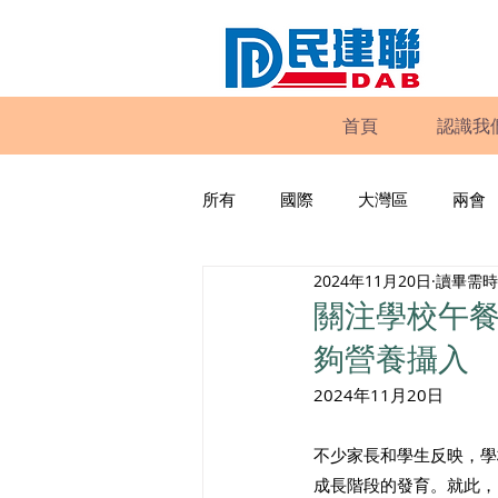
首頁
認識我
所有
國際
大灣區
兩會
2024年11月20日
讀畢需時 
動物權益
工商專業
家
關注學校午
夠營養攝入
政策倡議
民建聯報告及建議
2024年11月20日
不少家長和學生反映，學
暴力
議會監察
區議會
成長階段的發育。就此，