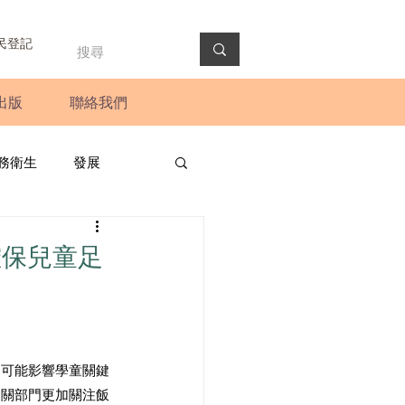
民登記
出版
聯絡我們
務衛生
發展
政預算案
圓桌會議
確保兒童足
法會
新聞稿
，可能影響學童關鍵
相關部門更加關注飯