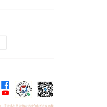
會議員林琳、蘇紹聰共同
加強生殖科技監管 加強輔
育保障
k
香港北角英皇道83號聯合出版大廈15樓