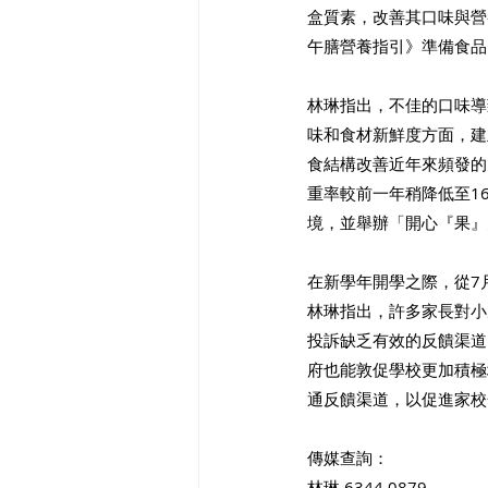
盒質素，改善其口味與營
午膳營養指引》準備食品
林琳指出，不佳的口味導
味和食材新鮮度方面，建
食結構改善近年來頻發的
重率較前一年稍降低至16
境，並舉辦「開心『果』
在新學年開學之際，從7
林琳指出，許多家長對小
投訴缺乏有效的反饋渠道
府也能敦促學校更加積極
通反饋渠道，以促進家校
傳媒查詢：
林琳 6344 0879