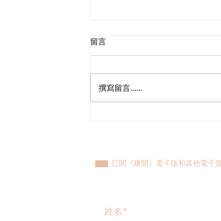
留言
撰寫留言......
民建聯參觀九龍動物管理及動
物福利綜合大樓，與政府就修
例提升動物福利、打擊走私進
行探討
訂閱《建聞》電子版和其他電子