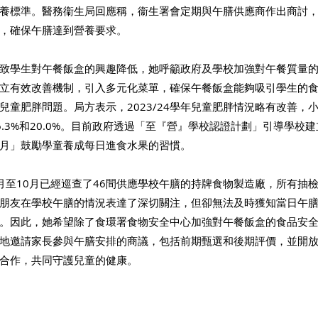
養標準。醫務衞生局回應稱，衞生署會定期與午膳供應商作出商討
，確保午膳達到營養要求。
致學生對午餐飯盒的興趣降低，她呼籲政府及學校加強對午餐質量
立有效改善機制，引入多元化菜單，確保午餐飯盒能夠吸引學生的
兒童肥胖問題。局方表示，2023/24學年兒童肥胖情況略有改善，
.3%和20.0%。目前政府透過「至『營』學校認證計劃」引導學校
月」鼓勵學童養成每日進食水果的習慣。
月至10月已經巡查了46間供應學校午膳的持牌食物製造廠，所有抽
朋友在學校午膳的情況表達了深切關注，但卻無法及時獲知當日午
。因此，她希望除了食環署食物安全中心加強對午餐飯盒的食品安
地邀請家長參與午膳安排的商議，包括前期甄選和後期評價，並開
合作，共同守護兒童的健康。