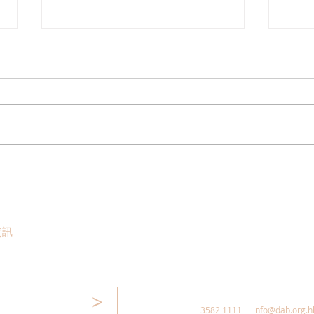
港區全國人大代表團考察安徽
立法
涇縣，調研紅色文化保護與非
敦促
遺活態傳承
助生
資訊
>
3582 1111
info@dab.org.h