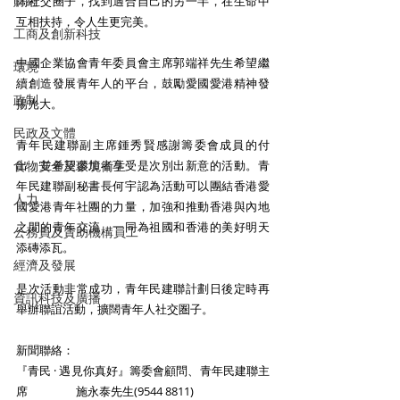
財經
闊社交圈子，找到適合自己的另一半，在生命中
互相扶持，令人生更完美。
工商及創新科技
中國企業協會青年委員會主席郭端祥先生希望繼
環境
續創造發展青年人的平台，鼓勵愛國愛港精神發
政制
揚光大。
民政及文體
青年民建聯副主席鍾秀賢感謝籌委會成員的付
食物安全及環境衛生
出，並希望參加者享受是次別出新意的活動。青
年民建聯副秘書長何宇認為活動可以團結香港愛
人力
國愛港青年社團的力量，加強和推動香港與內地
之間的青年交流，一同為祖國和香港的美好明天
公務員及資助機構員工
添磚添瓦。
經濟及發展
是次活動非常成功，青年民建聯計劃日後定時再
資訊科技及廣播
舉辦聯誼活動，擴闊青年人社交圏子。
新聞聯絡：
『青民 · 遇見你真好』籌委會顧問、青年民建聯主
席                  施永泰先生(9544 8811)