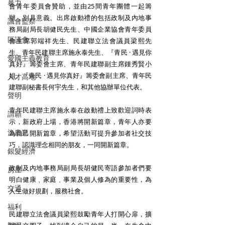
暴力
會青年委員會贊助，並由25間青年團體一起籌
辦，別具意義。出席啟動禮的包括政制及內地事
議會監察
務局副局長胡健民先生、中國企業協會青年委員
區議會
會主席郭端祥先生、民建聯立法會議員梁熙先
生、青年民建聯主席施永泰先生、『青民 · 遇見你
愛國主義教育
真好』籌委會主席、青年民建聯副主席鍾秀賢小
姐、『青民 · 遇見你真好』籌委會副主席、青年民
人才高地
建聯副秘書長何宇先生，和其他協辦單位代表。
聲明
青年民建聯主席施永泰在啟動禮上致歡迎詞時表
請願
示，新政府上場，香港將開新篇章，青年人亦要
漁農業
為自己開新篇章，希望活動可提升參加者社交技
巧，認識理念相同的朋友，一同開新篇章。
銀髮經濟
政制及內地事務局副局長胡健民寄語參加者們要
房屋
明白健康﹑家庭﹑事業及個人修為的重要性，為
交通
人生做好規劃，服務社會。
福利
民建聯立法會議員梁熙鼓勵青年人打開心扉，擴