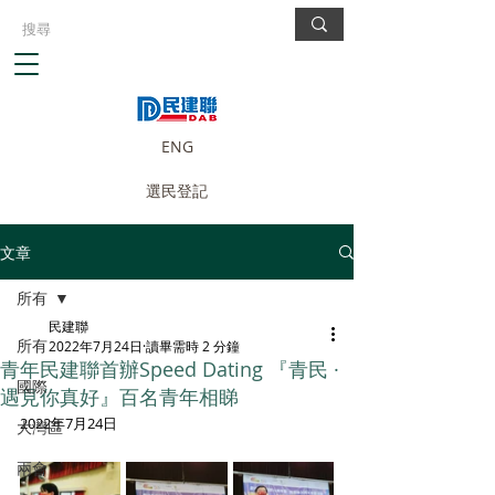
ENG
選民登記
文章
所有
民建聯
所有
2022年7月24日
讀畢需時 2 分鐘
青年民建聯首辦Speed Dating 『青民 ·
國際
遇見你真好』百名青年相睇
2022年7月24日
大灣區
兩會