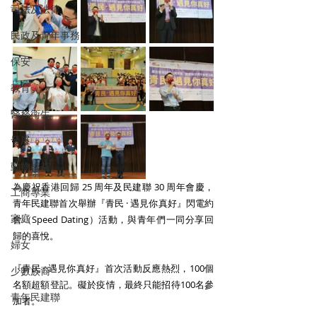
司法及法律
民政及青年事務
保安
教育
醫務衛生
發展
動物權益
為慶祝香港回歸 25 周年及民建聯 30 周年會慶，
工商專業
青年民建聯首次舉辦『青民 · 遇見你真好』閃電約
家庭
會（Speed Dating）活動，與青年們一同分享回
歸的喜悅。
婦女
『青民 · 遇見你真好』首次活動反應熱烈，100個
少數族裔
名額超額登記。礙於疫情，最終只能招待100名參
青年民建聯
加者。