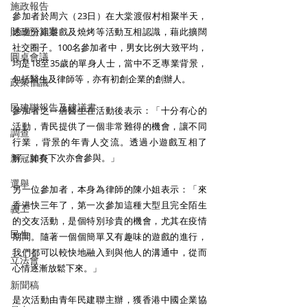
施政報告
參加者於周六（23日）在大棠渡假村相聚半天，
財政預算案
透過分組遊戲及燒烤等活動互相認識，藉此擴闊
社交圈子。100名參加者中，男女比例大致平均，
圓桌會議
均是18至35歲的單身人士，當中不乏專業背景，
包括醫生及律師等，亦有初創企業的創辦人。
政策倡議
民建聯報告及建議書
參加者之一唐醫生在活動後表示：「十分有心的
活動，青民提供了一個非常難得的機會，讓不同
調查
行業，背景的年青人交流。透過小遊戲互相了
新冠肺炎
解，如有下次亦會參與。」
選舉
另一位參加者，本身為律師的陳小姐表示：「來
香港快三年了，第一次參加這種大型且完全陌生
義工
的交友活動，是個特別珍貴的機會，尤其在疫情
民生
期間。隨著一個個簡單又有趣味的遊戲的進行，
我們都可以較快地融入到與他人的溝通中，從而
立法會
心情逐漸放鬆下來。」
新聞稿
是次活動由青年民建聯主辦，獲香港中國企業協