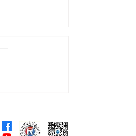
會議員林琳、蘇紹聰共同
加強生殖科技監管 加強輔
育保障