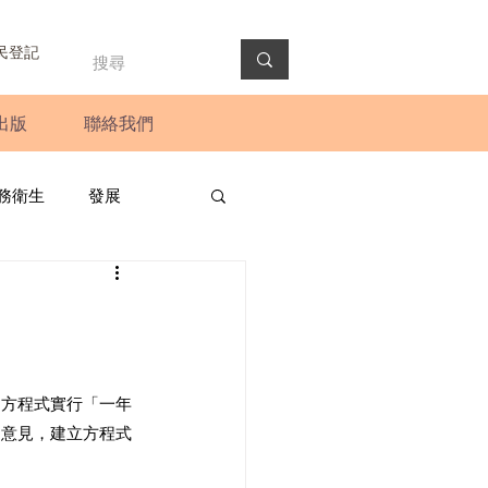
民登記
出版
聯絡我們
務衛生
發展
政預算案
圓桌會議
法會
新聞稿
用方程式實行「一年
的意見，建立方程式