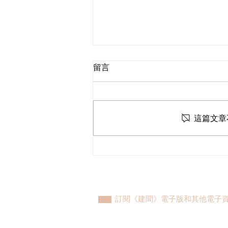
留言
這篇文章
民建聯參觀九龍動物管理及動
物福利綜合大樓，與政府就修
例提升動物福利、打擊走私進
行探討
訂閱《建聞》電子版和其他電子