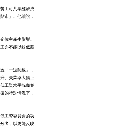
層勞工可共享經濟成
「貼市」。他續說，
小企僱主產生影響。
勞工亦不能以較低薪
設置「一道防線」，
上升、失業率大幅上
最低工資水平協商並
反覆的特殊情況下，
最低工資委員會的功
持分者，以更能反映