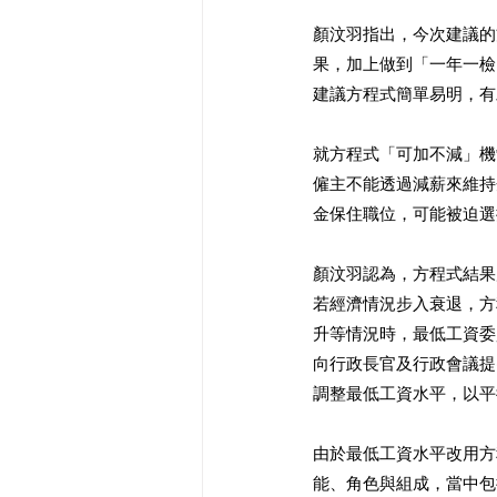
顏汶羽指出，今次建議的
果，加上做到「一年一檢
建議方程式簡單易明，有
就方程式「可加不減」機
僱主不能透過減薪來維持
金保住職位，可能被迫選
顏汶羽認為，方程式結果
若經濟情況步入衰退，方
升等情況時，最低工資委
向行政長官及行政會議提
調整最低工資水平，以平
由於最低工資水平改用方
能、角色與組成，當中包