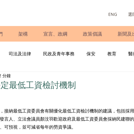
ENG
選
們
架構
宣言、政綱
政策倡議
新聞及
司法及法律
民政及青年事務
保安
教育
醫
2 分鐘
庭
婦女
少數族裔
青年民建聯
施政報告
財
法定最低工資檢討機制
書
調查
新冠肺炎
選舉
義工
民生
立
，接納最低工資委員會有關優化最低工資檢討機制的建議，包括採
發言人、立法會議員顏汶羽歡迎政府及最低工資委員會採納民建聯
、可預視，並可減省每年的勞資爭議。