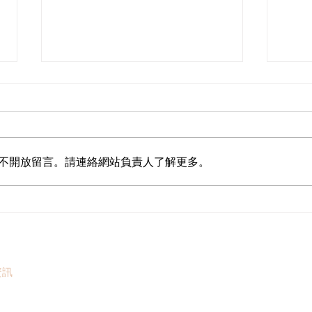
不開放留言。請連絡網站負責人了解更多。
港區全國人大代表團考察安徽
立法
涇縣，調研紅色文化保護與非
敦促
遺活態傳承
助生
資訊