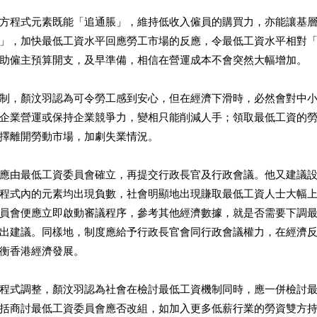
方程式元素既能「追通脹」，維持低收入僱員的購買力，亦能讓基
」，加快最低工資水平回應勞工市場的反應，令最低工資水平相對
助僱主預算開支，及早準備，相信在營運成本不會突然大幅增加。
制，顏汶羽認為可令勞工感到安心，但在經濟下滑時，必然會對中
企業營運或保持企業競爭力，變相只能削減人手；領取最低工資的
擇離開勞動市場，加劇失業情況。
應由最低工資委員會確立，再提交行政長官及行政會議。他又建議
程式內的元素均出現負數，社會明顯地出現賺取最低工資人士大幅
員會便應立即啟動審議程序，參考其他經濟數據，就是否需要下調
出建議。同樣地，制度應給予行政長官會同行政會議權力，在經濟
衡香港經濟發展。
程式調整，顏汶羽認為社會在檢討最低工資機制同時，應一併檢討
括商討最低工資委員會應否改組，如加入更多低薪行業的勞資雙方