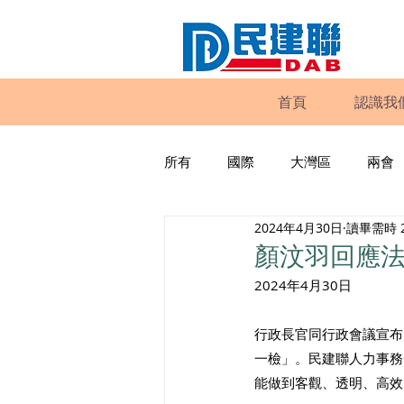
首頁
認識我
所有
國際
大灣區
兩會
2024年4月30日
讀畢需時 
動物權益
工商專業
家
顏汶羽回應
2024年4月30日
政策倡議
民建聯報告及建議
行政長官同行政會議宣布
一檢」。民建聯人力事務
暴力
議會監察
區議會
能做到客觀、透明、高效