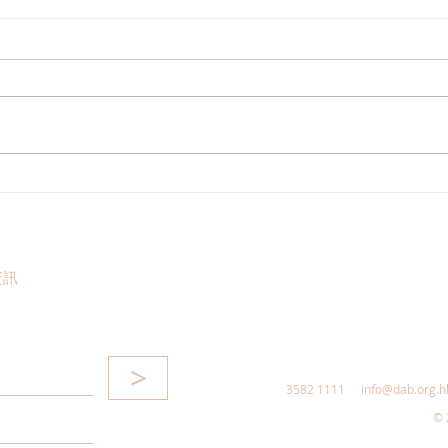
港區全國人大代表團考察安徽
立法
涇縣，調研紅色文化保護與非
敦促
遺活態傳承
助生
資訊
>
3582 1111
info@dab.org.h
© 