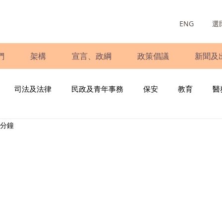
ENG
選
們
架構
宣言、政綱
政策倡議
新聞及
司法及法律
民政及青年事務
保安
教育
醫
 分鐘
庭
婦女
少數族裔
青年民建聯
施政報告
財
書
調查
新冠肺炎
選舉
義工
民生
立