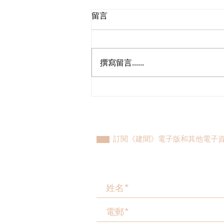
留言
撰寫留言......
民建聯參觀九龍動物管理及動
物福利綜合大樓，與政府就修
例提升動物福利、打擊走私進
行探討
訂閱《建聞》電子版和其他電子