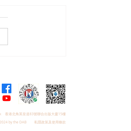
會議員林琳、蘇紹聰共同
加強生殖科技監管 加強輔
育保障
k
香港北角英皇道83號聯合出版大廈15樓
2024 by the DAB
私隱政策及使用條款