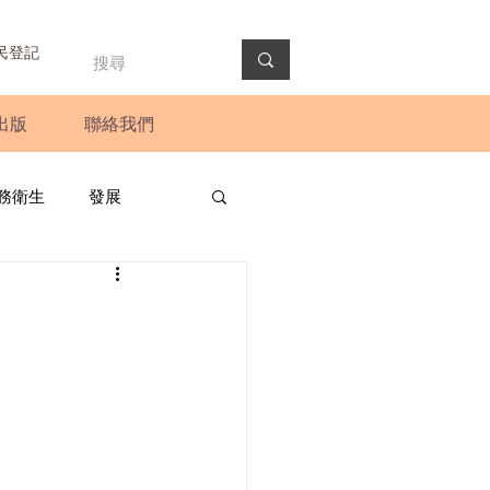
民登記
出版
聯絡我們
務衛生
發展
政預算案
圓桌會議
法會
新聞稿