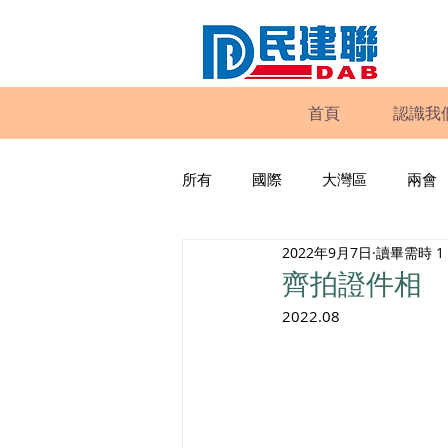
首頁
認識我
所有
國際
大灣區
兩會
2022年9月7日
讀畢需時 1
動物權益
工商專業
家
齊拍證件相
2022.08
政策倡議
民建聯報告及建議
暴力
議會監察
區議會