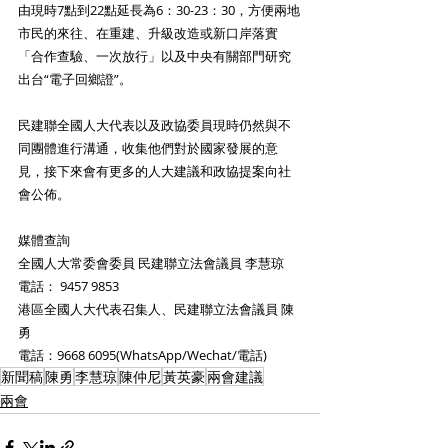
由現時7點到22點延長為6：30-23：30，方便兩地
市民的來往、在重建、升級改造或新口岸落實
「合作查驗、一次放行」以及中央有關部門研究
出台“電子回鄉證”。
民建聯全國人大代表以及政協委員現時仍然與不
同團體進行溝通，收集他們對於國家發展的意
見，接下來會有更多的人大建議和政協提案向社
會公佈。
媒體查詢
全國人大常委會委員 民建聯立法會議員 李慧琼
電話： 9457 9853
港區全國人大代表召集人、民建聯立法會議員 陳
勇
電話：9668 6095(WhatsApp/Wechat/電話)
新聞稿
陳勇
李慧琼
陳仲尼
黃英豪
兩會建議
兩會