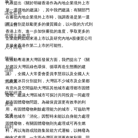
暴力
代表提出《關於明確香港作為內地企業境外上市
第一選擇地的建議》，其中我們建議：有關部門
議會監察
在審批內地企業境外上市時，強調香港是第一選
區議會
擇，特別是鼓勵更多的優質國企，以H股的方式到
香港上市。進一步加快審批的進度，爭取更多的
愛國主義教育
企業能夠如期來港上市以及研究內地A股優質公司
直接來香港作第二上市的可能性。
人才高地
聲明
在推動粵港澳大灣區發展方面，我們提出了《關
於建設大灣區綠色環保、循環再造生態圈的建
請願
議》，全國人大常委會委員李慧琼以及全國人大
代表黃冰芬分別提到，大灣區不少城市及企業都
漁農業
有意向及空間協助大灣區其他城市處理都市固體
銀髮經濟
廢物。建議大灣區城市可探討共同投資一同處理
都市固體廢物問題。為確保資源更有效率的利
房屋
用，有固體廢物剩餘處理能力的城市，可協助灣
交通
區其他城市「消化」因暫時未能以自身能力處理
固體廢物，有關固體廢物則先處理成可再生燃
福利
料，再以海路或陸路集裝箱方式運輸，以轉廢為
能方式處理，一方面令灣區資源更有效利用，同