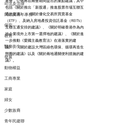
者會，公佈將在兩會期間提出的重點建議，其中
司法及法律
包括《關於推出「新股通」推進股票市場互聯互
通的建議》、《關於優化交易所買賣基金
民政及青年事務
（ETF）、及納入房地產投資信託基金（REITs）
保安
互聯互通安排的建議》、《關於明確香港作為內
地企業境外上市第一選擇地的建議》、《關於進
教育
一步推動《愛國主義教育法》在港落實的建
醫務衛生
議》、《關於建設大灣區綠色環保、循環再造生
態圈的建議》以及《關於兩地通關便利措施的建
發展
議》。
動物權益
工商專業
家庭
婦女
少數族裔
青年民建聯