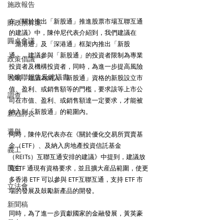
施政報告
在《關於推出「新股通」推進股票市場互聯互通
財政預算案
的建議》中，陳仲尼代表介紹到，我們建議在
圓桌會議
「滬港通」及「深港通」框架內推出「新股
通」，建議參與「新股通」的投資者限制為專業
政策倡議
投資者及機構投資者，同時，為進一步提高風險
民建聯報告及建議書
控制，建議為納入「新股通」資格的新股設立市
值、盈利、或銷售額等的門檻，要求該等上市公
調查
司在市值、盈利、或銷售額達一定要求，才能被
納入到「新股通」的範圍內。
新冠肺炎
選舉
同時，陳仲尼代表亦在《關於優化交易所買賣基
金（ETF）、及納入房地產投資信託基金
義工
（REITs）互聯互通安排的建議》中提到，建議放
民生
寬ETF 通現有資格要求，並且擴大産品範圍，使更
多香港 ETF 可以參與 ETF互聯互通，支持 ETF 市
立法會
場的發展及鼓勵新產品的開發。
新聞稿
同時，為了進一步貢獻國家的金融發展，黃英豪