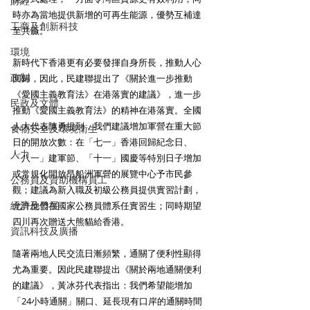
財經
時亦為當地提供新增的可再生能源，優勢互補達
工商及創新科技
至共贏。
環境
新時代下香港更有必要發揮自身所長，推動人心
政制
回歸，因此，民建聯提出了《關於進一步推動
《愛國主義教育法》在港落實的建議》，進一步
民政及文體
推動《愛國主義教育法》的精神在港落實。全國
人大代表陳勇提到，我們建議增加軍營在重大節
食物安全及環境衛生
日的開放次數：在「七一」香港回歸紀念日、
人力
「八一」建軍節、「十一」國慶等特別日子增加
或常規化開放昂船洲軍營的展覽中心予市民參
公務員及資助機構員工
觀；建議為新入職及初級公務員提供實習計劃，
經濟及發展
允許他們在國家公務員體系任實習生；同時期望
四川再次贈送大熊貓給香港。
資訊科技及廣播
隨著兩地人民交流日漸頻繁，通關了便利性顯得
尤為重要。因此民建聯提出《關於兩地通關便利
的建議》，黃冰芬代表指出：我們希望能增加
「24小時通關」關口、延長現有口岸的通關時間