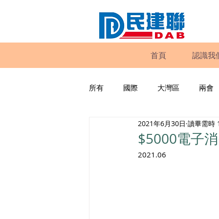
首頁
認識我
所有
國際
大灣區
兩會
2021年6月30日
讀畢需時 
動物權益
工商專業
家
$5000電子
2021.06
政策倡議
民建聯報告及建議
暴力
議會監察
區議會