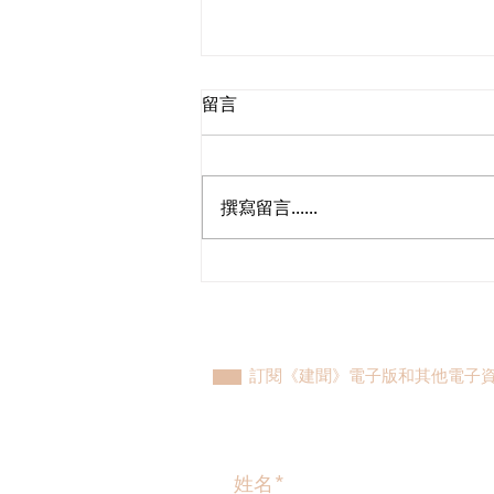
留言
撰寫留言......
朱立威歡迎國務院批准港澳遊
艇灣區免擔保倡完善配套打造
亞洲遊艇中心
訂閱《建聞》電子版和其他電子