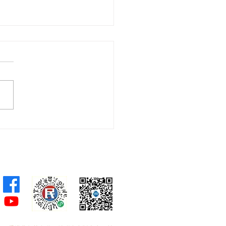
威促推動粵港澳遊艇自由
倡訂遊艇產業五年藍圖 成
層次統籌部門