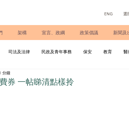
ENG
選
們
架構
宣言、政綱
政策倡議
新聞及
司法及法律
民政及青年事務
保安
教育
醫
1 分鐘
庭
婦女
少數族裔
青年民建聯
施政報告
財
消費券 一帖睇清點樣拎
書
調查
新冠肺炎
選舉
義工
民生
立