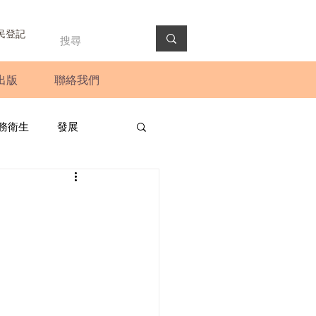
民登記
出版
聯絡我們
務衛生
發展
政預算案
圓桌會議
法會
新聞稿