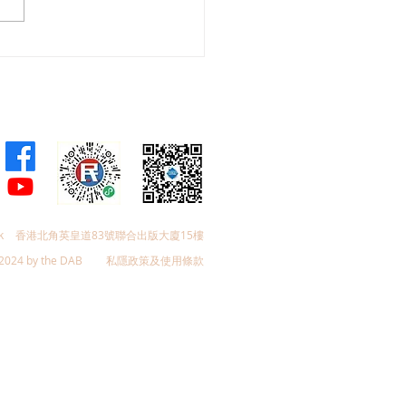
回應政府擬准村屋全幢改
肆及旅館
k
香港北角英皇道83號聯合出版大廈15樓
2024 by the DAB
私隱政策及使用條款