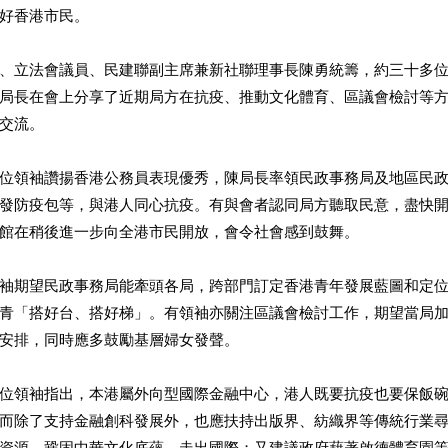
好香港市民。
、立法會議員、民建聯副主席兼新社聯理事長陳勇統籌，約三十多
局長在會上分享了近期局方在抗疫、推動文化體育、區議會檢討等
交流。
位領袖讚揚香港公務員表現優秀，陳局長率領民政事務局及地區民
發防疫包等，與港人同心抗疫。有與會者認同局方聽取民意，盡快
館在稍後進一步向全港市民開放，會令社會感到鼓舞。
袖期望民政事務局能牽頭各局，跨部門訂定香港青年發展藍圖和定
青「搭好台、搭好梯」。有領袖亦關注區議會檢討工作，期望當局
安排，同時應多鼓勵基層婦女發聲。
位領袖指出，本港屬外向型國際金融中心，港人既要抗疫也要保飯
而除了支持金融創科發展外，也應扶持出版界、紡織界等傳統行業
資源，鞏固中華文化底蘊，走出國際；又建議政府藉著啟德體育園