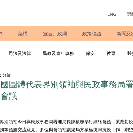
ENG
選
們
架構
宣言、政綱
政策倡議
新聞及
司法及法律
民政及青年事務
保安
教育
醫
2 分鐘
庭
婦女
少數族裔
青年民建聯
施政報告
財
全國團體代表界別領袖與民政事務局
上會議
書
調查
新冠肺炎
選舉
義工
民生
立
界別領袖今日與民政事務局署理局長陳積志舉行網絡會議，就應對
務等議題交流意見。多位與會領袖讚揚局方積極统籌抗疫工作，期