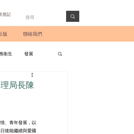
民登記
出版
聯絡我們
務衛生
發展
政預算案
圓桌會議
署理局長陳
法會
新聞稿
疫情、青年發展，以
望日後能繼續與愛國