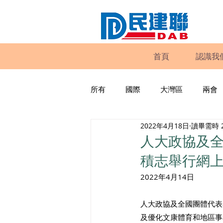
首頁
認識我
所有
國際
大灣區
兩會
2022年4月18日
讀畢需時 
動物權益
工商專業
家
人大政協及
積志舉行網
政策倡議
民建聯報告及建議
2022年4月14日
人大政協及全國團體代表
暴力
議會監察
區議會
及優化文康體育和地區事