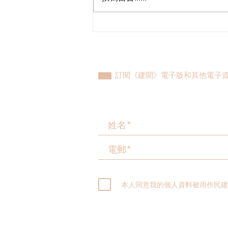
鄭泳舜夥九龍城區議員落區視
察，樂見啟德足球盛會刺激地
區消費升2成，倡業界加碼優
惠，政府強化宣傳迎未來盛事
訂閱《建聞》電子版和其他電子
本人同意我的個人資料被用作民建