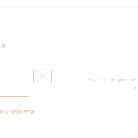
回應警方廉署瓦解非法外圍賭
姚銘
博集團 鄭泳舜促正視打假波問
作食
題年輕化
資訊
>
3582 1111
info@dab.org.h
© 
聯通知我有關資訊。