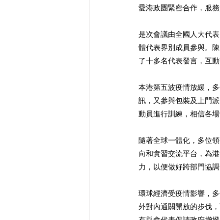
愛港政團緊密合作，服務
是次會議由全國人大代表
體代表界別成員參與。陳
了十多名代表發言，互動
本港第五波疫情放緩，多
訊，又參與包裝及上門派
動員進行訓練，相信各場
隨著全球一體化，多位領
向和實習交流平台，為港
力，以便做好跨部門協調
環球經濟受疫情影響，多
外對內通關開放的步伐，
有與會代表促請政府增撥