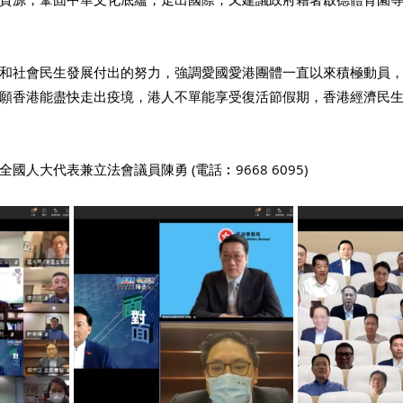
和社會民生發展付出的努力，強調愛國愛港團體一直以來積極動員
願香港能盡快走出疫境，港人不單能享受復活節假期，香港經濟民
人大代表兼立法會議員陳勇 (電話︰9668 6095)