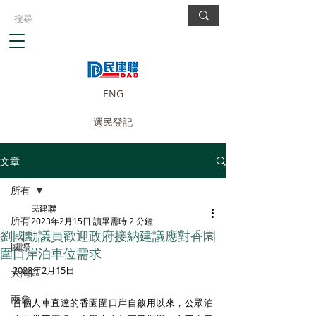
ENG
選民登記
文章
所有
民建聯
所有
2023年2月15日
讀畢需時 2 分鐘
劉國勳議員歡迎政府接納建議應對香園
國際
圍口岸泊車位需求
2023年2月15日
大灣區
兩會
首個人車直達的香園圍口岸自啟用以來，公眾泊