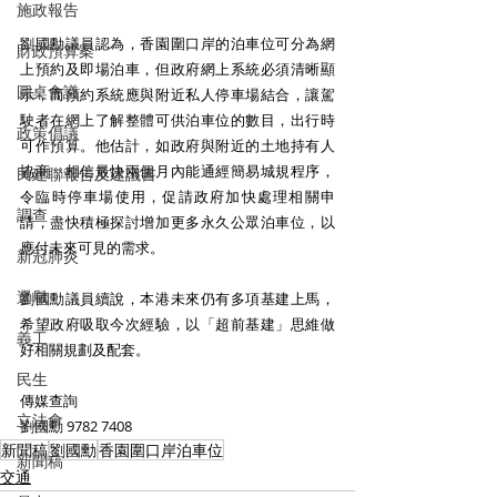
施政報告
劉國勳議員認為，香園圍口岸的泊車位可分為網
財政預算案
上預約及即場泊車，但政府網上系統必須清晰顯
圓桌會議
示，而預約系統應與附近私人停車場結合，讓駕
駛者在網上了解整體可供泊車位的數目，出行時
政策倡議
可作預算。他估計，如政府與附近的土地持有人
協商，相信最快兩個月內能通經簡易城規程序，
民建聯報告及建議書
令臨時停車場使用，促請政府加快處理相關申
調查
請，盡快積極探討增加更多永久公眾泊車位，以
應付未來可見的需求。
新冠肺炎
選舉
劉國勳議員續說，本港未來仍有多項基建上馬，
希望政府吸取今次經驗，以「超前基建」思維做
義工
好相關規劃及配套。
民生
傳媒查詢
立法會
劉國勳 9782 7408
新聞稿
劉國勳
香園圍口岸泊車位
新聞稿
交通