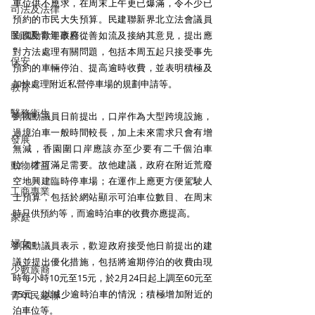
車位供不應求，在周末上午更已爆滿，令不少已
司法及法律
預約的市民大失預算。民建聯新界北立法會議員
民政及青年事務
劉國勳歡迎政府從善如流及接納其意見，提出應
對方法處理有關問題，包括本周五起只接受事先
保安
預約的車輛停泊、提高逾時收費，並表明積極及
加快處理附近私營停車場的規劃申請等。
教育
醫務衛生
劉國勳議員日前提出，口岸作為大型跨境設施，
過境泊車一般時間較長，加上未來需求只會有增
發展
無減，香園圍口岸應該亦至少要有二千個泊車
動物權益
位，才可滿足需要。故他建議，政府在附近荒廢
空地興建臨時停車場；在運作上應更方便駕駛人
工商專業
士預算，包括於網站顯示可泊車位數目、在周末
時只供預約等，而逾時泊車的收費亦應提高。
家庭
婦女
劉國勳議員表示，歡迎政府接受他日前提出的建
議並提出優化措施，包括將逾期停泊的收費由現
少數族裔
時每小時10元至15元，於2月24日起上調至60元至
75元，以減少逾時泊車的情況；積極增加附近的
青年民建聯
泊車位等。