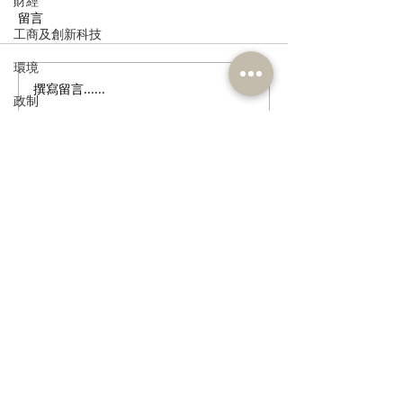
財經
留言
工商及創新科技
環境
撰寫留言......
張培剛歡迎東九龍智慧綠
陳恒鑌、郭芙蓉
政制
色運輸系統招標，盼預留
新行車天橋安全
民政及文體
延伸完善區內交通
路政署及運輸署
路指示牌 增設
食物安全及環境衛生
誌助駕駛者及早
訂閱《建聞》電子版和其他電子
人力
資訊
公務員及資助機構員工
經濟及發展
資訊科技及廣播
>