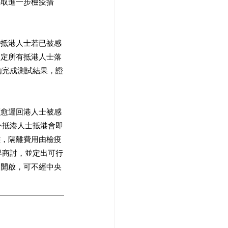
採取進一步檢疫措
些抵港人士若已被感
規定所有抵港人士落
內完成測試結果，證
而愈遲回港人士被感
外抵港人士抵港會即
離，隔離費用由檢疫
界商討，並定出可行
夠開啟，可不經中央