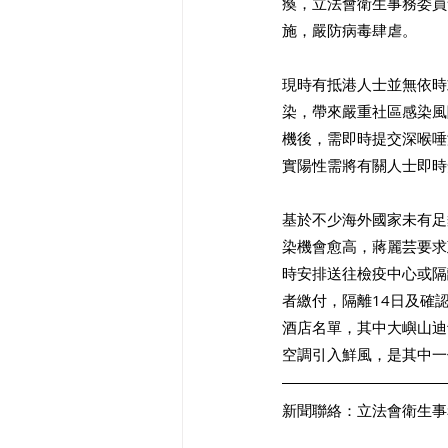
瘓，立法會衛生事務委員
施，嚴防病毒肆虐。 
現時有抵港人士並無依時
染，帶來嚴重社區感染風
機後，需即時提交深喉唾
實陽性需將有關人士即時
基於不少海外國家未有足
染機會愈高，蔣麗芸要求
時安排送往檢疫中心或隔
者繳付，隔離14日及確
酒店名單，其中大嶼山迪
空調引入鮮風，是其中一
新聞聯絡：立法會衛生事務委員