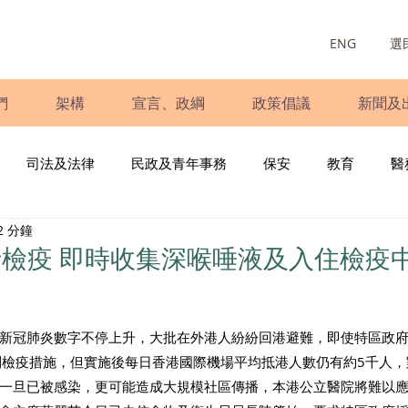
ENG
選
們
架構
宣言、政綱
政策倡議
新聞及
司法及法律
民政及青年事務
保安
教育
醫
2 分鐘
庭
婦女
少數族裔
青年民建聯
施政報告
財
檢疫 即時收集深喉唾液及入住檢疫
書
調查
新冠肺炎
選舉
義工
民生
立
新冠肺炎數字不停上升，大批在外港人紛紛回港避難，即使特區政府
制檢疫措施，但實施後每日香港國際機場平均抵港人數仍有約5千人
一旦已被感染，更可能造成大規模社區傳播，本港公立醫院將難以