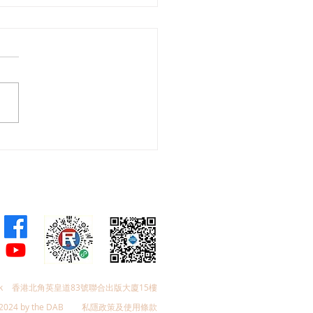
帆探訪罕見病「軟骨發育
症」病童Aria，倡加快創
物納入安全網，為病童守
長的黃金機會
k
香港北角英皇道83號聯合出版大廈15樓
2024 by the DAB
私隱政策及使用條款