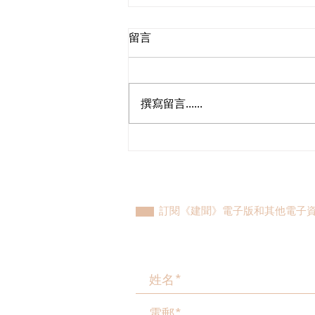
留言
撰寫留言......
立法會議員林琳、蘇紹聰共同
敦促加強生殖科技監管 加強輔
助生育保障
訂閱《建聞》電子版和其他電子