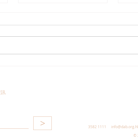
陳永光歡迎中醫醫院推展兩項
葛珮
中西醫協作專病治療項目
不全
新藥
護成
資訊
>
3582 1111
info@dab.org.h
© 