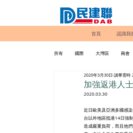
首頁
認識我
所有
國際
大灣區
兩會
2020年3月30日
讀畢需時 
動物權益
工商專業
家
加強返港人士
2020.03.30
政策倡議
民建聯報告及建議
近日歐美及亞洲多國感染
台以外地區抵港14日強
暴力
議會監察
區議會
造成嚴重負荷，而且他們