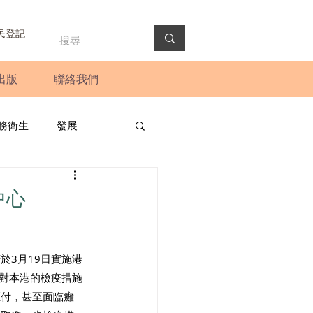
民登記
出版
聯絡我們
務衛生
發展
政預算案
圓桌會議
中心
法會
新聞稿
於3月19日實施港
，對本港的檢疫措施
應付，甚至面臨癱