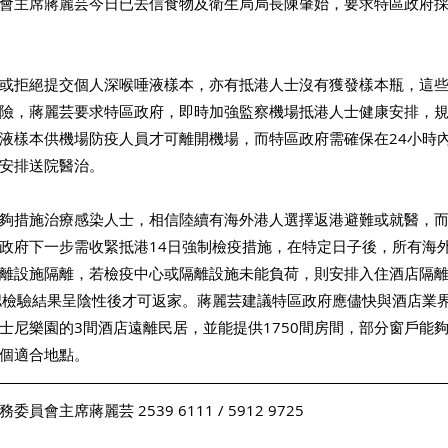
會主席蔣麗芸今日已去信食物及衛生局局長陳肇始，要求特區政府
或拒絕提交個人深喉唾液樣本，亦有抵港人士沒有獲發樣本瓶，這
險，蔣麗芸要求特區政府，即時加強監察機場抵港人士健康安排，
液樣本供機場防疫人員才可離開機場，而特區政府需確保在24小時
安排送院醫治。 
夠措施治療感染人士，相信陸續有海外港人選擇返港避難或就醫，
政府下一步需收緊抵港14日強制檢疫措施，在特定日子後，所有海
離設施隔離，若檢疫中心或隔離設施未能負荷，則安排入住酒店隔
認檢驗結果呈陰性後才可返家。蔣麗芸建議特區政府應儘快與酒店業
士尼樂園的3間酒店遠離民居，並能提供1750間房間，部分窗戶能
個適合地點。 
會主席蔣麗芸 2539 6111 / 5912 9725