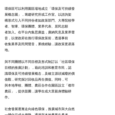
環保區可以利用園區場地成立「環保及可持續發
展概念園」，籌建研究所或工作室。以諮詢架
構形式引入不同持份者如政策部門、大專院校學
者、智庫、環保團體、業界代表、居民志願
者加入。在平台內集思廣益，廣納民意及業界聲
音，以便政府在推行環保政策前，透過事前
收集業界及民間聲音，累積經驗，讓政策更易落
地。
與不同團體以不同目標及形式制訂以「社區環保
目標的推廣計劃」，藉此培訓和教育市民，認
識環保及可持續發展概念，及確立源頭減廢的價
值觀，研究探討回收品再生價值。同時，可
與本地學校、團體、農莊合作在園區設立「都市
農莊」，提供苗圃，讓學生或大眾親身體驗耕
作。
社會發展逐漸走向綠色環保，推廣城市與大自然
一體化已成大趨勢。通過與本地農業生產者