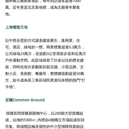
舖和獨立藝術家進駐，每年到訪遊客超過1000
萬。近年更是北京新地標，成為文藝青年聚集
地。
上海蟠龍天地 
以中西合璧的方式讓老建築重生，集商業、住
宅、酒店、綠地於一體。商業體量超過5.3萬方，
公共綠地23萬方，並規劃3公里環形步道和近萬方
戶外運動空間。此區域保留了許多以往的歷史建
築，同時也有許多翻新的新店舖、小眾品牌、文
創小店、美術館、餐廳等，整體總規劃超過50萬
方，如今成為長三角區域民衆遊玩休閑的熱門“打
卡地”。
首爾Common Ground
 韓國首間貨櫃屋購物中心，以200個大型貨櫃組
成，佔地約5300㎡, 內裡由4個獨立市場組成街頭
市集。商場開設極具個性的中小型潮牌與新銳設