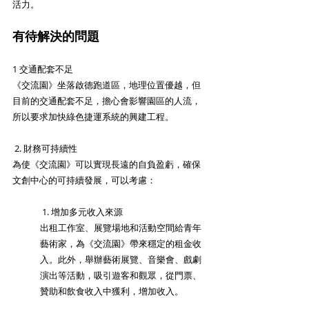
活力。
有待解決的問題
1 交通配套不足 
《交流園》坐落啟德跑道區，地理位置優越，但
目前的交通配套不足，擔心會影響園區的人流，
所以要求加快綠色捷運系統的興建工程。
 2. 財務可持續性
為使《交流園》可以實現長遠的自負盈虧，確保
文創中心的可持續發展，可以考慮：
 1. 增加多元收入來源 
出租工作室、展覽場地和活動空間給青年
藝術家，為《交流園》帶來穩定的租金收
入。此外，舉辦藝術展覽、音樂會、戲劇
演出等活動，吸引遊客和觀眾，從門票、
贊助和飲食收入中獲利，增加收入。 