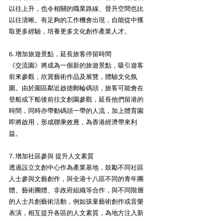
以往上升，也令相關的職業路線、晉升空間也比
以往清晰。有足夠的工作機會出現，自能從中獲
取更多經驗，培養更多文化創作產業人才。
6. 增加旅遊景點，延長旅客停留時間 
《交流園》將成為一個新的旅遊景點，吸引遊客
前來參觀，欣賞藝術作品及展覽，體驗文化氛
圍。由於園區鄰近啟德郵輪碼頭，旅客可能會在
登船或下船後前往文創園參觀，延長他們留港的
時間，同時亦帶動碼頭一帶的人流，加上體育園
即將啟用，形成聯乘效應，為香港經濟帶來利
益。
7. 增加社區參與 提升人文素質 
透過設立文創中心作為產業基地，鼓勵不同社區
人士參與文藝創作，與全港十八區不同的青年團
體、藝術團體、非政府組織等合作，與不同階層
的人士共創藝術活動，例如孩童藝術創作或音樂
表演，相互提升各區的人文素質，為地方注入新