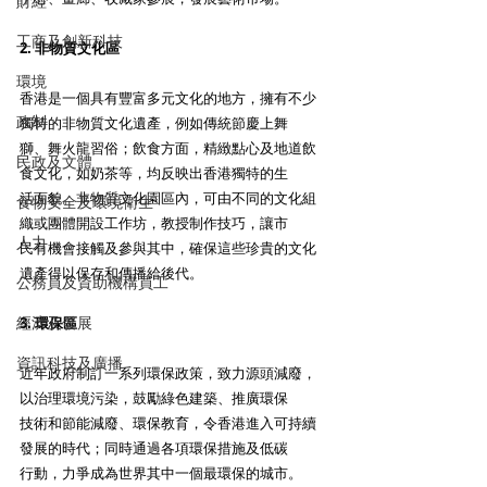
財經
工商及創新科技
2. 非物質文化區
環境
香港是一個具有豐富多元文化的地方，擁有不少
政制
獨特的非物質文化遺產，例如傳統節慶上舞
獅、舞火龍習俗；飲食方面，精緻點心及地道飲
民政及文體
食文化，如奶茶等，均反映出香港獨特的生
活面貌。非物質文化園區內，可由不同的文化組
食物安全及環境衛生
織或團體開設工作坊，教授制作技巧，讓市
人力
民有機會接觸及參與其中，確保這些珍貴的文化
遺產得以保存和傳播給後代。
公務員及資助機構員工
經濟及發展
3. 環保區
資訊科技及廣播
近年政府制訂一系列環保政策，致力源頭減廢，
以治理環境污染，鼓勵綠色建築、推廣環保
技術和節能減廢、環保教育，令香港進入可持續
發展的時代；同時通過各項環保措施及低碳
行動，力爭成為世界其中一個最環保的城市。