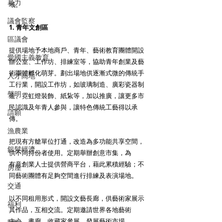
暴力
域。
議會監察
1. 青年文創區 
區議會
提供場地予本地商戶、青年、藝術教育團體開設
愛國主義教育
辦公室、工作坊、排練室等，協助青年創業及藝
術團體孵化萌芽。劃出場地供逐漸式微的傳統手
人才高地
工行業，開設工作坊，如玻璃制造、廣彩瓷器制
聲明
造、霓虹燈裝飾、紙紥等，加以推廣，讓更多市
民認識及年青人參與，讓特色傳統工藝得以承
請願
傳。
漁農業
把現有方艙單位打通，改造為多功能共享空間，
銀髮經濟
供不同持份者使用。定期舉辦創意市集，為
有意創業人士提供營商平台，藉此累積經驗；不
房屋
同藝術團體有足夠空間進行排練及表演場地。
交通
以不同租用形式，開設文藝長廊，供藝術家展示
福利
其作品，互相交流。定期邀請世界各地藝術
中心、畫廊、收藏家參展，發展藝術市場。