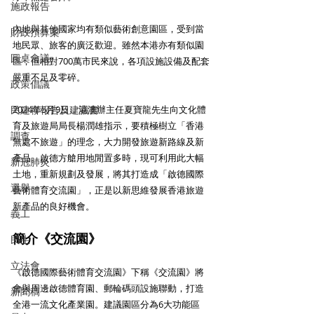
施政報告
內地與其他國家均有類似藝術創意園區，受到當
財政預算案
地民眾、旅客的廣泛歡迎。雖然本港亦有類似園
圓桌會議
區，但相對700萬市民來說，各項設施設備及配套
嚴重不足及零碎。
政策倡議
民建聯報告及建議書
2024年5月9日，港澳辦主任夏寶龍先生向文化體
育及旅遊局局長楊潤雄指示，要積極樹立「香港
調查
無處不旅遊」的理念，大力開發旅遊新路線及新
產品。啟德方艙用地閒置多時，現可利用此大幅
新冠肺炎
土地，重新規劃及發展，將其打造成「啟德國際
選舉
藝術體育交流園」，正是以新思維發展香港旅遊
新產品的良好機會。
義工
簡介《交流園》
民生
立法會
《啟德國際藝術體育交流園》下稱《交流園》將
會與周邊啟德體育園、郵輪碼頭設施聯動，打造
新聞稿
全港一流文化產業園。建議園區分為6大功能區