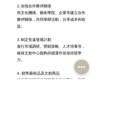
2. 加強合作夥伴關係 
與文化機構、藝術學院、企業等建立合作
夥伴關係，共同舉辦活動，分享成本和收
益。 
3. 制定長遠發展計劃 
進行市場調研、營銷策略、人才培養等，
確保文創中心能夠持續運作並保持競爭
力。 
4 . 銷售藝術品及文創商品
提供藝術家展示和銷售作品的平台，從藝
術品的銷售中獲得佣金。設立文創商品
店，銷售與藝術和文化相關的商品，例如
書籍、紀念品、手工藝品等。
 5. 開設教育培訓課程 
提供藝術和文創相關的培訓課程及各式文
藝班組、工作坊，吸引學員報名，並收取