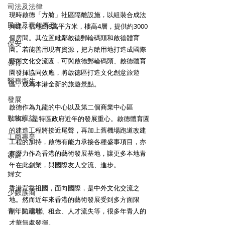
司法及法律
現時啟德「方艙」社區隔離設施，以組裝合成法
民政及青年事務
興建，佔地約8萬平方米，樓高4層，提供約3000
個房間。其位置毗鄰啟德郵輪碼頭和啟德體育
保安
園。若能善用現有資源，把方艙用地打造成國際
藝術文化交流園，可與啟德郵輪碼頭、啟德體育
教育
園發揮協同效應，將啟德區打造文化創意旅遊
醫務衛生
區，成為本港全新的旅遊景點。
發展
啟德作為九龍的中心以及第二個商業中心區
動物權益
(CBD)，是特區政府近年的發展重心。啟德體育園
的建造工程將接近尾聲，再加上舊機場跑道改建
工商專業
工程的加持，啟德有能力承接各種盛事項目，亦
有潛力作為香港的藝術發展基地，讓更多本地青
家庭
年在此創業，與國際友人交流、進步。
婦女
香港背靠祖國，面向國際，是中外文化交流之
少數族裔
地。然而近年來香港的藝術發展受到多方面限
青年民建聯
制，如場地、租金、人才流失等，很多年青人的
才華無處發揮。