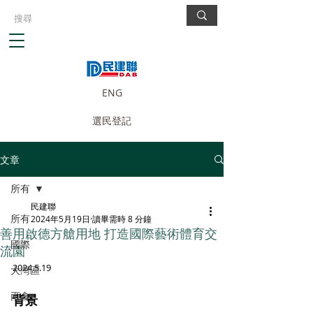
ENG
選民登記
文章
所有
民建聯
所有
2024年5月19日
讀畢需時 8 分鐘
善用啟德方艙用地 打造國際藝術體育交
國際
流園
2024.5.19
大灣區
兩會
背景