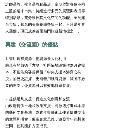
計師品牌、複合品牌精品店；定期舉辦各個不同
主題的週末市集；持續進行多元的展覽與表演等
特別活動，充分發揮其文化空間的功能。至於露
台市集，知名的美食餐廳齊集一起。不只是年青
人蒲點，現已成為首爾熱門旅遊新地標之一。
興建《交流園》的優點
1. 善用現有資源，把資源最大化利用 
將現有的啟德「方艙」社區隔離設施作為改建籃
本，不但能夠妥善保留「中央支援本港齊心抗
疫」的歷史証據，更能善用既有資源，減省不必
要的開支，令資源可以有效地持續發展。
2. 提供足夠支援，促進文化創意和交流 
由政府提供土地和政策支援，將啟德打進成本港
的藝術文創基地，為青年與藝術工作者提供交流
的空間和機會，促進創意思維，激發青年的想像
空間，使其能多方面成長。