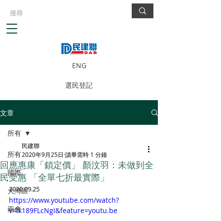
ENG
選民登記
文章
所有
民建聯
所有
2020年9月25日
讀畢需時 1 分鐘
回應惠康「鎖定價」 顏汶羽：未做到全
國際
民受惠 「全單七折最實際」
2020.09.25
大灣區
https://www.youtube.com/watch?
兩會
v=lk189FLcNgI&feature=youtu.be