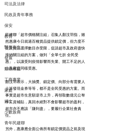
司法及法律
民政及青年事務
保安
民建聯「超市價格關注組」召集人顏汶羽指，雖
教育
然惠康今日就過百種貨品提供鎖定價，但力度不
醫務衛生
足及貨品選擇數目亦受限，促請超市及政府盡快
接納關注組的方案，做到「全單七折 全民受
發展
惠」，以讓受到疫情影響而失業、開工不足的人
士及家庭同樣受惠。 
動物權益
工商專業
顏汶羽表示，大抽獎、鎖定價、向部分有需要人
士派發現金券等等，都不是全民受惠的方案。而
家庭
事實是超市生意額逆市上升，再領取數億元公帑
婦女
作工資補貼，真回水絕對不會影響超市的盈利，
超市亦不應該「賺到盡」，要履行企業社會責
少數族裔
任。 
青年民建聯
另外，惠康應全面公佈所有鎖定價貨品之前及現