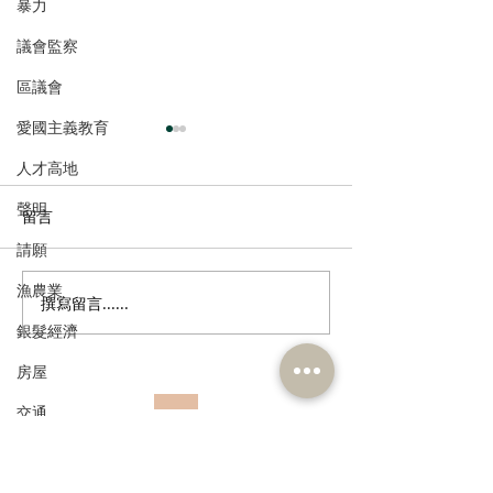
暴力
議會監察
區議會
愛國主義教育
人才高地
聲明
留言
請願
漁農業
撰寫留言......
郭芙蓉聯同葵青區防火委
朱立威歡迎國務
銀髮經濟
員會到訪消防處 了解打擊
澳遊艇灣區免擔
「鬼油」活動最新情況 支
配套打造亞洲遊
房屋
持修例加強阻嚇 多管齊下
交通
斬斷「鬼油」市場 守護社
訂閱《建聞》電子版和其他電子
區安全 保障市民生命
福利
資訊