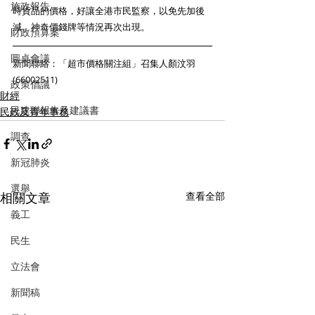
施政報告
時貨品的價格，好讓全港市民監察，以免先加後
減、神奇價錢牌等情況再次出現。 
財政預算案
圓桌會議
新聞聯絡：「超市價格關注組」召集人顏汶羽 
(66002511)
政策倡議
財經
民建聯報告及建議書
民政及青年事務
調查
新冠肺炎
選舉
相關文章
查看全部
義工
民生
立法會
新聞稿