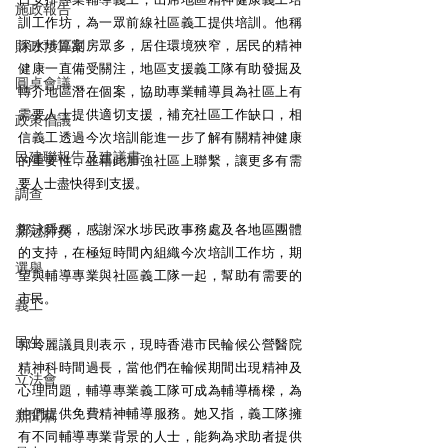
施政報告
訓工作坊，為一眾前線社區義工提供培訓。他稱
財政預算案
深水埗區劏房眾多，居住環境狹窄，居民的精神
健康一直備受關注，地區支援義工隊有助發掘及
圓桌會議
轉介地區潛在個案，協助專業輔導員為社區上有
需要人士提供適切支援，補充社區工作缺口，相
政策倡議
信義工透過今次培訓能進一步了解有關精神健康
民建聯報告及建議書
的重要性，並藉此加強社區上聯繫，讓更多有需
要人士盡快得到支援。 
調查
鄭泳舜稱，感謝深水埗民政事務處及各地區團體
新冠肺炎
的支持，在極短時間內組織今次培訓工作坊，期
選舉
望與輔導專業與社區義工隊一起，幫助有需要的
市民。 
義工
民生
郭玲麗議員則表示，現時香港市民輪候公營醫院
精神科時間過長，當他們在輪候期間出現精神及
立法會
心理問題，輔導專業義工隊可成為輔導橋樑，為
他們提供免費精神輔導服務。她又指，義工隊擁
新聞稿
有不同輔導專業背景的人士，能夠為求助者提供