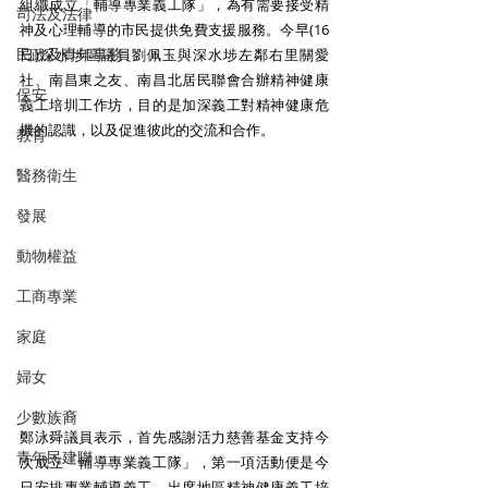
組織成立「輔導專業義工隊」，為有需要接受精
司法及法律
神及心理輔導的市民提供免費支援服務。今早(16
民政及青年事務
日)深水埗區議員劉佩玉與深水埗左鄰右里關愛
社、南昌東之友、南昌北居民聯會合辦精神健康
保安
義工培圳工作坊，目的是加深義工對精神健康危
機的認識，以及促進彼此的交流和合作。 
教育
醫務衛生
發展
動物權益
工商專業
家庭
婦女
少數族裔
鄭泳舜議員表示，首先感謝活力慈善基金支持今
青年民建聯
次成立「輔導專業義工隊」，第一項活動便是今
日安排專業輔導義工，出席地區精神健康義工培