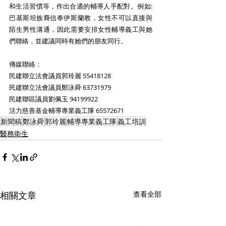
和生活習慣等，作出合適的輔導人手配對。例如:
巴基斯坦族裔信奉伊斯蘭教，女性不可以直接與
陌生男性溝通，因此需要安排女性輔導義工與她
們聯絡，並建議同時有她們的朋友同行。 
傳媒聯絡：
民建聯立法會議員郭玲麗 55418128
民建聯立法會議員鄭泳舜 63731979
民建聯區議員劉佩玉 94199922
活力慈善基金輔導專業義工隊 65572671 
新聞稿
鄭泳舜
郭玲麗
輔導專業義工隊
義工培訓
醫務衛生
相關文章
查看全部