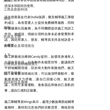
財經
表示計劃未來在本區推展有關情緒輔導App，免費
供深水埗區街坊使用。 
工商及創新科技
活力慈善基金代表Stella強調，樂見輔導義工隊順
環境
利成立，為有需要人士提供免費輔導服務，同時
政制
亦會擴展社區服務，為不同團體提供義工培訓工
作坊。她續說，情緒出現時自身未必會發覺和承
民政及文體
認，因此有家人、朋友、輔導員支持及傾訴是十
分重要。 
食物安全及環境衛生
人力
義工隊藝術治療師Candy提到，如發現身邊有人
出現自言自語、行為動作未能受控等，建議我們
公務員及資助機構員工
平靜地離開現場，切勿有大動作刺激他們。她又
經濟及發展
說，當有緊張情緒出現，可以做深呼吸動作，吸
氣後然後大力呼氣，讓自己回復心情。她又建
資訊科技及廣播
議，市民可多做運動、進食甜品和做自己喜歡的
事，讓自己感到正能量。 
義工隊輔導員Wings表示，處理少數族裔群組輔導
服務時，應特別注意他們的宗教背景、傳統習俗