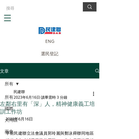
ENG
選民登記
文章
所有
民建聯
所有
2023年6月16日
讀畢需時 3 分鐘
左鄰右里有「深」人，精神健康義工培
國際
訓工作坊
2023年6月16日 
大灣區
兩會
早前民建聯立法會議員郭玲麗與鄭泳舜聯同地區