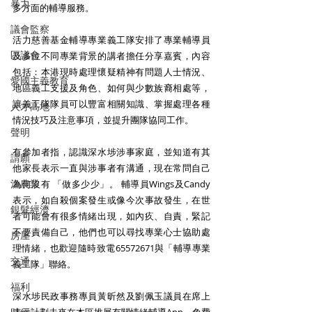
暴力
多方面的輔導服務。 
議會監察
活力慈善基金輔導專業義工隊安排了專業輔導員
區議會
及多位不同專業背景的講者擔任分享嘉賓，內容
包括：本港現時處理懷疑精神有問題人士情況、
愛國主義教育
地區義工支援及角色、如何與少數族裔相處等，
讓義工隊隊員可以豐富相關知識、掌握處理各種
人才高地
情況技巧及注意事項，並提升團隊協同工作。 
聲明
有參加者指，認識深水埗涉事家庭，並知道有其
請願
他家長表示一直與涉事者有溝通，現在常問自己
漁農業
為何沒有 「做多少少」。 輔導員Wings及Candy
表示，如自殺個案發生或像今次事故發生，在世
銀髮經濟
者可能會有很多情緒出現，如內疚、自責，緊記
不要責備自己，他們也可以尋找專業心士協助處
房屋
理情緒，也歡迎隨時致電65572671與「輔導專業
交通
義工隊」聯絡。 
福利
深水埗民政事務專員黃昕然及劉佩玉議員在席上