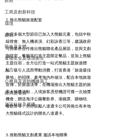
財經
工商及創新科技
2. 推出熊貓旅遊配套 
環境
政府多個大型節目已加入大熊貓元素，包括中秋
政制
綵燈會、無人機表演、幻彩詠香江等，建議政府
民政及文體
可與業界合作推出熊貓聯名產品展區，並與文創
咖啡室、餐廳等打造主題限定餐品，並加上熊貓
食物安全及環境衛生
主題住宿，全方位打造一站式熊貓主題旅遊體
人力
驗，吸引人流而帶動消費，打造香港「旅遊最佳
勝地」的招牌。參考海內外做法，配合本地旅遊
公務員及資助機構員工
宣傳，於旅遊淡季，在機場推出大熊貓主題的旅
客大抽獎活動，入境旅客憑登機證可獲一次抽獎
經濟及發展
機會，贈送海洋公園餐飲券、港鐵票、購物咭、
資訊科技及廣播
餐飲券等；另亦鼓勵八達通卡公司與推出有本地
大熊貓樣式設計的聯名八達通卡。 
3. 推動熊貓文創產業 邀請本地聯乘 