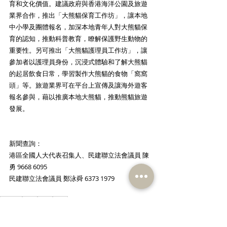
育和文化價值。建議政府與香港海洋公園及旅遊
業界合作，推出「大熊貓保育工作坊」，讓本地
中小學及團體報名，加深本地青年人對大熊貓保
育的認知，推動科普教育，瞭解保護野生動物的
重要性。另可推出「大熊貓護理員工作坊」，讓
參加者以護理員身份，沉浸式體驗和了解大熊貓
的起居飲食日常，學習製作大熊貓的食物「窩窩
頭」等。旅遊業界可在平台上宣傳及讓海外遊客
報名參與，藉以推廣本地大熊貓，推動熊貓旅遊
發展。 
新聞查詢：​
港區全國人大代表召集人、民建聯立法會議員 陳
勇 9668 6095
民建聯立法會議員 鄭泳舜 6373 1979
鄭泳舜
陳勇
旅遊
熊貓
新聞稿
民政及文體