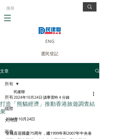
ENG
選民登記
文章
所有
民建聯
所有
2024年10月24日
讀畢需時 4 分鐘
打造「熊貓經濟」推動香港旅遊調查結
國際
果
2024年10月24日 
大灣區
兩會
全城喜迎國慶75周年，繼1999年和2007年中央各