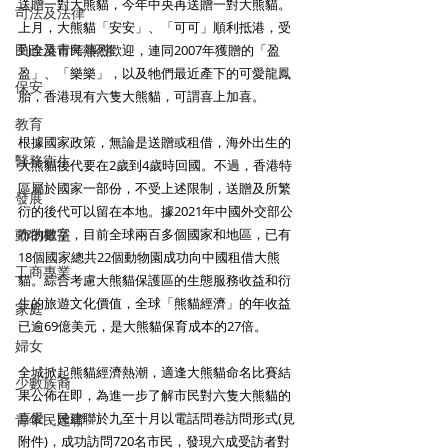
送贈一對大熊貓，今年中央再送贈一對大熊貓。
司法及法律
上月，大熊貓「安安」、「可可」順利抵港，受
民政及青年事務
到全港市民熱烈歡迎，連同2007年獲贈的「盈
盈」、「樂樂」，以及牠們最近產下的可愛龍鳳
保安
胎，香港現有六隻大熊貓，可謂喜上加喜。 
教育
根據國家政策，無論是送贈或租借，海外出生的
醫務衛生
大熊貓後代要在2歲到4歲時回國。不過，香港特
區屬於國家一部份，不受上述限制，送贈及所繁
發展
衍的後代可以留在本地。據2021年中國外交部公
動物權益
布的數字，目前全球兩百多個國家和地區，已有
18個國家總共22個動物園成功向中國租借大熊
工商專業
貓。綜合考慮大熊貓保護區的生態服務收益和衍
生的旅遊文化價值，全球「熊貓經濟」的年收益
家庭
已逾69億美元，是大熊貓保育成本的27倍。 
婦女
全城掀起熊貓經濟熱潮，適逢大熊貓命名比賽結
少數族裔
果公佈在即，為進一步了解市民對六隻大熊貓的
喜愛，民建聯於九至十月以電話問卷訪問形式(見
青年民建聯
附件)，成功訪問720名市民，發現六成受訪者對