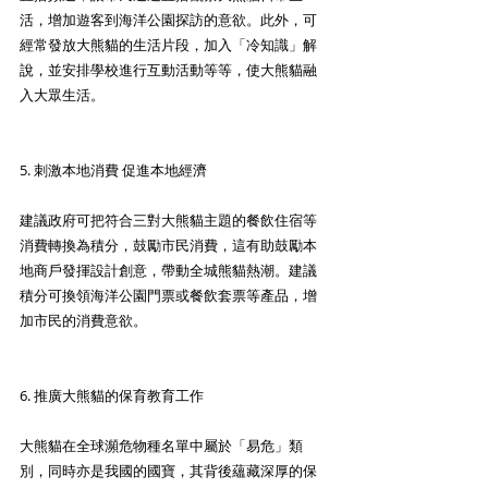
活，增加遊客到海洋公園探訪的意欲。此外，可
經常發放大熊貓的生活片段，加入「冷知識」解
說，並安排學校進行互動活動等等，使大熊貓融
入大眾生活。 
5. 刺激本地消費 促進本地經濟 
建議政府可把符合三對大熊貓主題的餐飲住宿等
消費轉換為積分，鼓勵市民消費，這有助鼓勵本
地商戶發揮設計創意，帶動全城熊貓熱潮。建議
積分可換領海洋公園門票或餐飲套票等產品，增
加市民的消費意欲。 
6. 推廣大熊貓的保育教育工作 
大熊貓在全球瀕危物種名單中屬於「易危」類
別，同時亦是我國的國寶，其背後蘊藏深厚的保