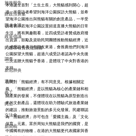
施政報告
本港誕生首對「土生土長」大熊貓感到開心，超
過一半受訪者希望到海洋公園探訪大熊貓，並希
財政預算案
望海洋公園推出與熊貓有關的創意產品，一半受
圓桌會議
訪者表示若海洋公園設置頻道直播大熊貓的日常
生活，將有興趣觀看，近四成受訪者贊成政府撥
政策倡議
出資源，鼓勵及資助民間團體推動熊貓經濟，近
六成受訪者表示有親友來港，會推薦他們到海洋
民建聯報告及建議書
公園探望大熊貓，超過六成受訪者認為中央先後
調查
三次送贈大熊貓予香港，是體現了中央對香港的
支持。 
新冠肺炎
選舉
坊間對「熊貓經濟」有不同意見。根據相關定
義，「熊貓經濟」是以熊貓為核心的產業鏈和相
義工
關產業的發展，不僅體現在以熊貓為原型創造出
來的文創產品，還體現在助力體驗式旅遊產業鏈
民生
的建設，推動旅遊景點的多元化發展。民建聯認
立法會
為「熊貓經濟」亦可包含「愛國主義」及「文化
保育」元素。眾所周知大熊貓是我們的國寶，是
新聞稿
中國獨有的物種，在港的大熊貓更代表國家與香