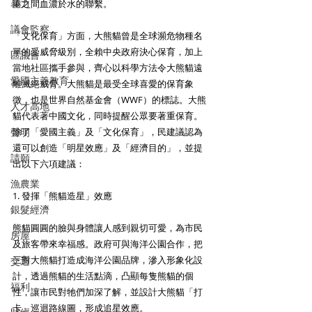
暴力
港之間血濃於水的聯繫。
議會監察
「文化保育」方面，大熊貓曾是全球瀕危物種名
單的受威脅級別，全賴中央政府決心保育，加上
區議會
當地社區攜手參與，齊心以科學方法令大熊貓遠
愛國主義教育
離滅絕威脅。大熊貓是最受全球喜愛的保育象
徵，也是世界自然基金會（WWF）的標誌。大熊
人才高地
貓代表著中國文化，同時提醒公眾要著重保育。
聲明
除了「愛國主義」及「文化保育」，民建議認為
還可以創造「明星效應」及「經濟目的」，並提
請願
出以下六項建議：
漁農業
1. 發揮「熊貓造星」效應 
銀髮經濟
熊貓圓圓的臉與身體讓人感到親切可愛，為市民
房屋
及旅客帶來幸福感。政府可與海洋公園合作，把
三對大熊貓打造成海洋公園品牌，滲入形象化設
交通
計，透過熊貓的生活點滴，凸顯每隻熊貓的個
福利
性，讓市民對牠們加深了解，並設計大熊貓「打
卡」巡迴路線圖，形成追星效應。 