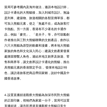
當局可參考國內及海外做法，邀請本地設計師，
設計卡通化的大熊貓後，加入到城市設計。無論
是列車、建築物、旅遊相關的各類宣傳單張，都
可加入熊貓元素，使之「無處不在」成為旅客打
卡熱點。另一方面，香港有不少著名的卡通作
品，例如「麥兜」、「老夫子」等，亦可鼓勵創
作者推出與三對大熊貓聯乘的文創產品，創作以
六只大熊貓為原型的動畫和漫畫，將本地大熊貓
家族的角色和文化深入民心；建議文創產業發展
處擔當聯繫人角色，連結本地文創界及旅遊、零
售和商界等，讓文創界設計卡通化的熊貓，推出
具熊貓元素的香港限定手信， 發揮本地設計特
色，讓訪港旅客把商品帶回家鄉，說好中國及中
國香港故事。 
4. 設置直播頻道觀察大熊貓為加深市民對大熊貓
的正面印象，視牠們為家庭一分子，當局可設置
直播頻道，讓市民透過直播觀察大熊貓日常生