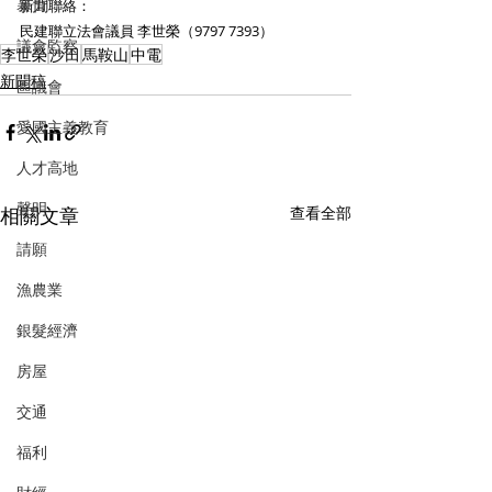
暴力
新聞聯絡：
民建聯立法會議員 李世榮（9797 7393）
議會監察
李世榮
沙田
馬鞍山
中電
新聞稿
區議會
愛國主義教育
人才高地
聲明
相關文章
查看全部
請願
漁農業
銀髮經濟
房屋
交通
福利