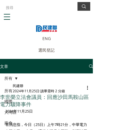
ENG
選民登記
文章
所有
民建聯
所有
2024年11月25日
讀畢需時 2 分鐘
李世榮立法會議員：回應沙田馬鞍山區
國際
電力驟降事件
2024年11月25日
大灣區
兩會
有消息指，今日（25日）上午7時21分，中華電力