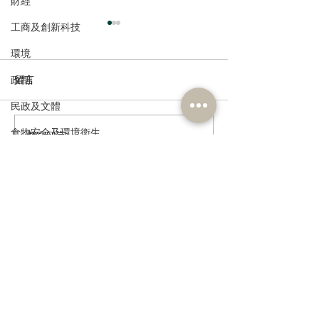
財經
工商及創新科技
環境
政制
留言
民政及文體
食物安全及環境衛生
撰寫留言......
走進蔚來、國盾量子與科
鄭泳舜夥九龍城
大訊飛，港區人大代表團
區視察，樂見啟
人力
深入合肥調研科創成果
會刺激地區消費
公務員及資助機構員工
業界加碼優惠，
宣傳迎未來盛事
經濟及發展
訂閱《建聞》電子版和其他電子
資訊
資訊科技及廣播