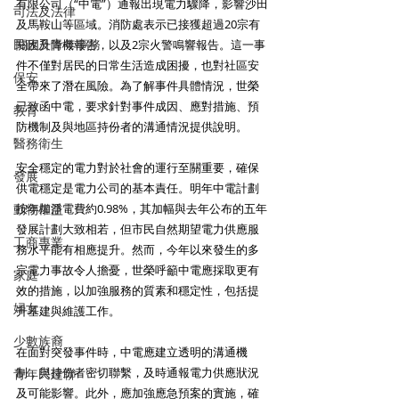
有限公司（“中電”）通報出現電力驟降，影響沙田
司法及法律
及馬鞍山等區域。消防處表示已接獲超過20宗有
民政及青年事務
關困升降機報告，以及2宗火警鳴響報告。這一事
件不僅對居民的日常生活造成困擾，也對社區安
保安
全帶來了潛在風險。為了解事件具體情況，世榮
已致函中電，要求針對事件成因、應對措施、預
教育
防機制及與地區持份者的溝通情況提供說明。
醫務衛生
安全穩定的電力對於社會的運行至關重要，確保
發展
供電穩定是電力公司的基本責任。明年中電計劃
動物權益
按年加淨電費約0.98%，其加幅與去年公布的五年
發展計劃大致相若，但市民自然期望電力供應服
工商專業
務水平能有相應提升。然而，今年以來發生的多
宗電力事故令人擔憂，世榮呼籲中電應採取更有
家庭
效的措施，以加強服務的質素和穩定性，包括提
婦女
升基建與維護工作。
少數族裔
在面對突發事件時，中電應建立透明的溝通機
制，與持份者密切聯繫，及時通報電力供應狀況
青年民建聯
及可能影響。此外，應加強應急預案的實施，確