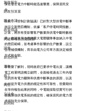
施政報告
保在發生電力中斷時能迅速響應，保障居民安
全。
財政預算案
圓桌會議
目前，《管制計劃協議》已針對大型供電中斷事
故設立新懲罰機制，依據「客戶停電時間指數」
政策倡議
計算，將所有受影響客戶數量與供電中斷時數相
乘。建議當局亦應將重大電壓驟降事故納入中電
民建聯報告及建議書
的懲罰範疇，並考慮事件影響的住戶數量，設立
調查
合理補償機制，而非由電力公司單方面決定補償
方式和金額。
新冠肺炎
選舉
李世榮了解到，現時政府已要求中電出資，讓機
電工程署聘請獨立顧問，全面檢視過去三年內發
義工
生的所有電力驟降和供應中斷事故的原因，以及
如何提升電力供應的穩定性和可靠性，世榮期待
民生
在等待報告結果的同時，中電能採取切實可行的
立法會
措施加強供電系統的穩定性，確保居民的電力需
求得到充分保障。
新聞稿