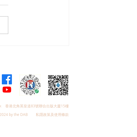
會議員林琳、蘇紹聰共同
加強生殖科技監管 加強輔
育保障
k
香港北角英皇道83號聯合出版大廈15樓
2024 by the DAB
私隱政策及使用條款