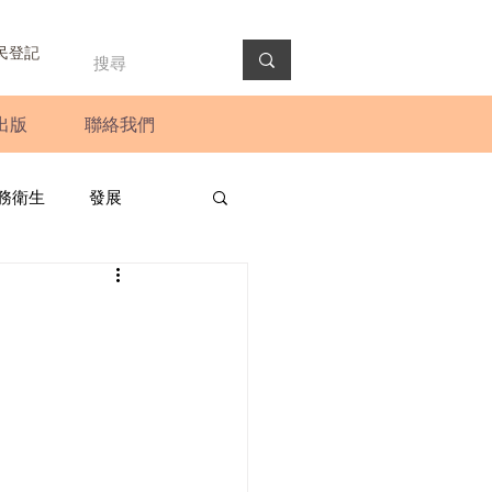
民登記
出版
聯絡我們
務衛生
發展
政預算案
圓桌會議
法會
新聞稿