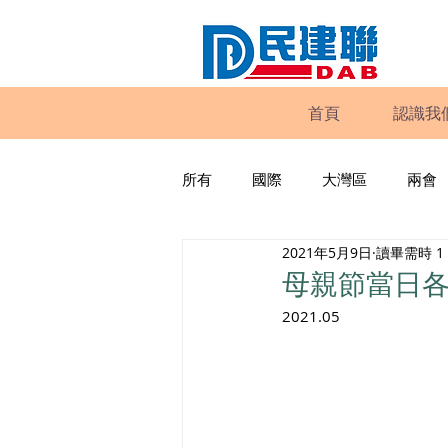
首頁
認識我
所有
國際
大灣區
兩會
2021年5月9日
讀畢需時 1
動物權益
工商專業
家
母親節當日
2021.05
政策倡議
民建聯報告及建議
暴力
議會監察
區議會