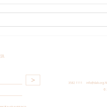
港區全國人大代表團考察安徽
立法
涇縣，調研紅色文化保護與非
敦促
遺活態傳承
助生
資訊
>
3582 1111
info@dab.org.h
© 