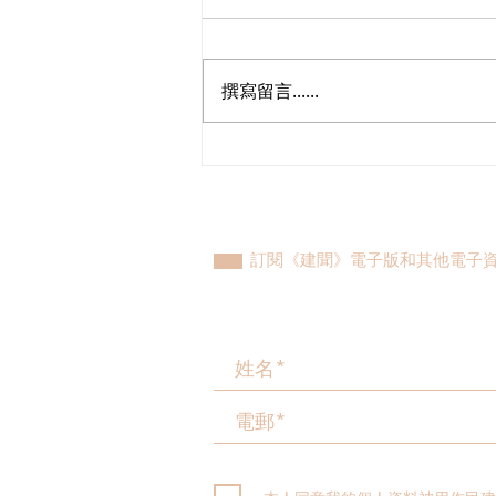
撰寫留言......
民建聯參觀九龍動物管理及動
物福利綜合大樓，與政府就修
例提升動物福利、打擊走私進
行探討
訂閱《建聞》電子版和其他電子