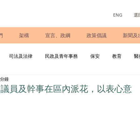
ENG
選
們
架構
宣言、政綱
政策倡議
新聞及
司法及法律
民政及青年事務
保安
教育
醫
 分鐘
庭
婦女
少數族裔
青年民建聯
施政報告
財
各議員及幹事在區內派花，以表心意
書
調查
新冠肺炎
選舉
義工
民生
立