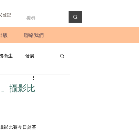
民登記
出版
聯絡我們
務衛生
發展
政預算案
圓桌會議
間」攝影比
法會
新聞稿
」攝影比賽今日於荃