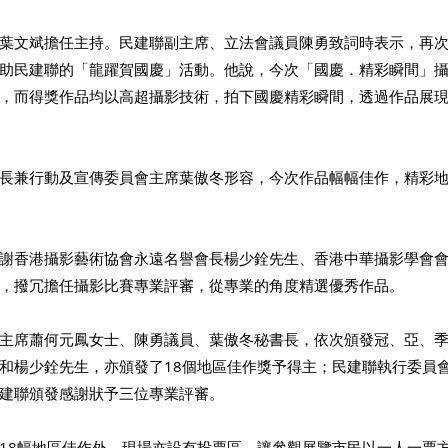
葉文斌擔任主持。民建聯副主席、立法會議員陳勇致詞時表示，再
助民建聯的「龍躍賀國慶」活動。他說，今次「國慶．精彩瞬間」
，而得獎作品均以高超攝影技術，拍下國慶精彩瞬間，透過作品展
長兼行動及宣傳委員會主席葉傲冬形容，今次作品幅幅佳作，精彩
謝香港攝影藝術協會永遠名譽會長楊少銓先生、香港中華攝影學會
，撥冗擔任攝影比賽專業評審，從專業的角度精選優秀作品。 
主席蕭何元鳳女士、陳勇議員、葉傲冬秘書長，依次頒發冠、亞、
和楊少銓先生，亦頒發了18個地區佳作獎予得主；民建聯執行委員
建聯頒發感謝狀予三位專業評審。 
18幅地區佳作外，現場亦設有投票區，讓參觀展覽市民以一人一票