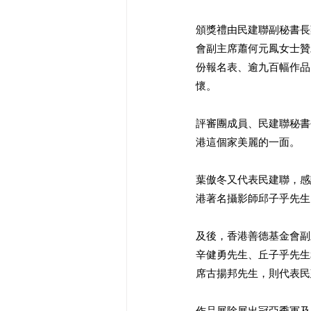
頒獎禮由民建聯副秘書長
會副主席蕭何元鳳女士贊
份報名表、逾九百幅作品
懷。 
評審團成員、民建聯秘書
港這個家美麗的一面。 
葉傲冬又代表民建聯，感
港著名攝影師邱子乎先生
及後，香港善德基金會副
辛健勇先生、丘子乎先生
席古揚邦先生，則代表民
作品展除展出冠亞季軍及