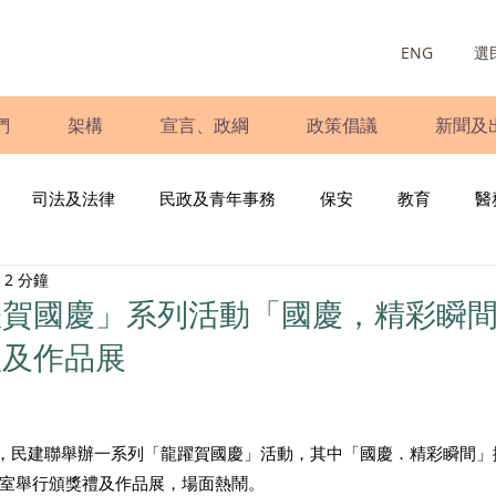
ENG
選
們
架構
宣言、政綱
政策倡議
新聞及
司法及法律
民政及青年事務
保安
教育
醫
2 分鐘
庭
婦女
少數族裔
青年民建聯
施政報告
財
躍賀國慶」系列活動「國慶，精彩瞬
禮及作品展
書
調查
新冠肺炎
選舉
義工
民生
立
周年，民建聯舉辦一系列「龍躍賀國慶」活動，其中「國慶．精彩瞬間
室舉行頒獎禮及作品展，場面熱鬧。 