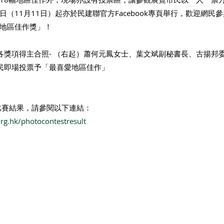
（11月11日）起亦於民建聯官方Facebook專頁舉行，歡迎網民
地區佳作獎」！ 
與各獎項得主合照- ⁠（右起）蕭何元鳳女士、葉文斌副秘書長、古揚邦
市民即場投票予「最喜愛地區佳作」 
比賽結果，請參閱以下連結：
rg.hk/photocontestresult