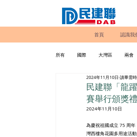
首頁
認識我
所有
國際
大灣區
兩會
2024年11月10日
讀畢需時 
動物權益
工商專業
家
民建聯「龍
賽舉行頒獎
政策倡議
民建聯報告及建議
2024年11月10日 
為慶祝祖國成立 75 
暴力
議會監察
區議會
灣西樓角花園多用途活動