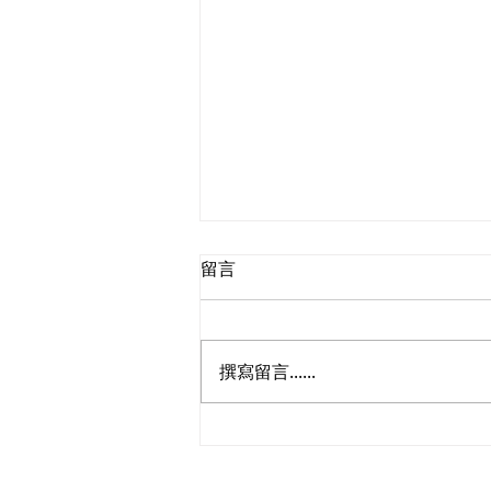
留言
撰寫留言......
立法會議員林琳、蘇紹聰共同
敦促加強生殖科技監管 加強輔