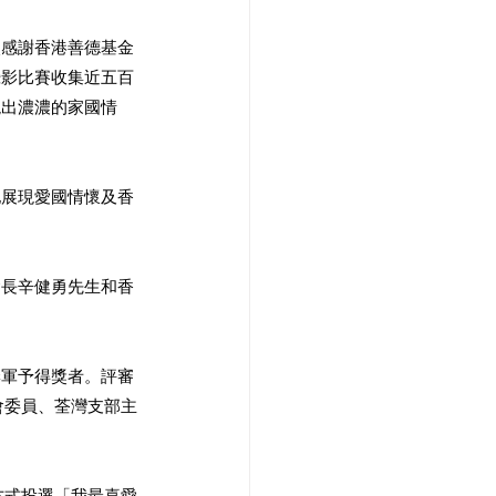
次感謝香港善德基金
攝影比賽收集近五百
現出濃濃的家國情
地展現愛國情懷及香
會長辛健勇先生和香
季軍予得獎者。評審
會委員、荃灣支部主
方式投選「我最喜愛