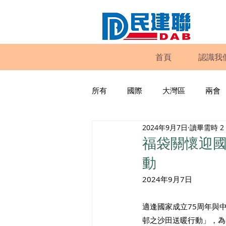
首頁
認識我
所有
國際
大灣區
兩會
2024年9月7日
讀畢需時 2
動物權益
工商專業
家
福袋關懷迎
動
政策倡議
民建聯報告及建議
2024年9月7日 
適逢國家成立75周年與
暴力
議會監察
區議會
邨之沙田送暖行動」，為