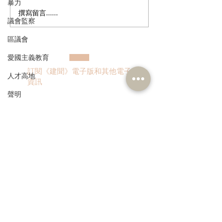
暴力
撰寫留言......
民建聯政策倡議委員會舉
葛珮帆：夏主任
議會監察
辦「量子威脅與網絡安全
映中央高度重視
風險交流會」
發展
區議會
愛國主義教育
訂閱《建聞》電子版和其他電子
人才高地
資訊
聲明
請願
漁農業
銀髮經濟
>
房屋
交通
本人同意我的個人資料被用
福利
作民建聯通知我有關資訊。