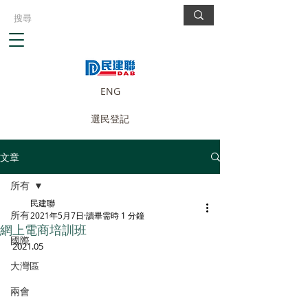
ENG
選民登記
文章
所有
民建聯
所有
2021年5月7日
讀畢需時 1 分鐘
網上電商培訓班
國際
2021.05
大灣區
兩會