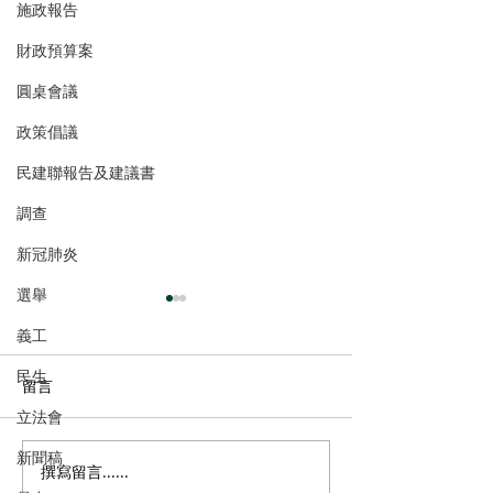
施政報告
財政預算案
圓桌會議
政策倡議
民建聯報告及建議書
調查
新冠肺炎
選舉
義工
民生
留言
立法會
新聞稿
撰寫留言......
民建聯回應市區發現鱷魚
2026年西營盤