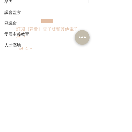
暴力
及檢獲大批瀕危動物
見調查
議會監察
區議會
訂閱《建聞》電子版和其他電子
愛國主義教育
資訊
人才高地
聲明
請願
>
漁農業
銀髮經濟
房屋
本人同意我的個人資料被用
作民建聯通知我有關資訊。
交通
福利