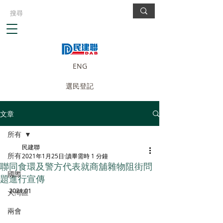
ENG
選民登記
文章
所有
民建聯
所有
2021年1月25日
讀畢需時 1 分鐘
聯同食環及警方代表就商舖雜物阻街問
國際
題進行宣傳
2021.01
大灣區
兩會