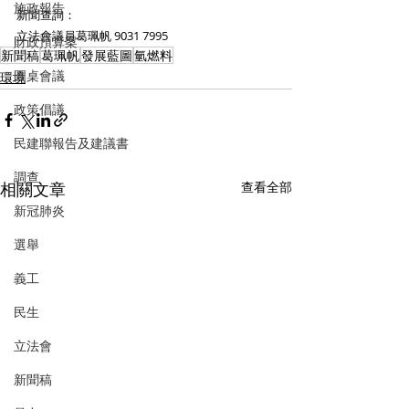
施政報告
新聞查詢：
立法會議員葛珮帆 9031 7995 
財政預算案
新聞稿
葛珮帆
發展藍圖
氫燃料
圓桌會議
環境
政策倡議
民建聯報告及建議書
調查
相關文章
查看全部
新冠肺炎
選舉
義工
民生
立法會
新聞稿