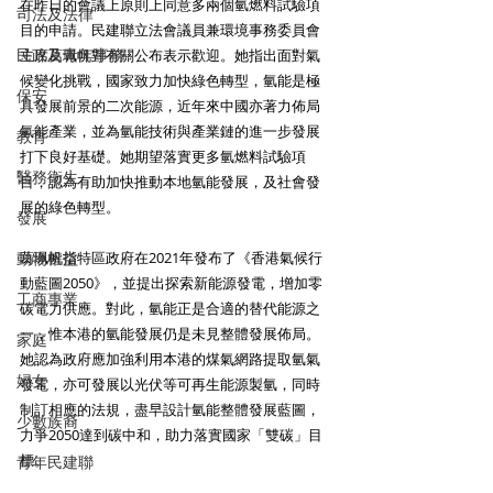
在昨日的會議上原則上同意多兩個氫燃料試驗項
司法及法律
目的申請。民建聯立法會議員兼環境事務委員會
民政及青年事務
主席葛珮帆對有關公布表示歡迎。她指出面對氣
候變化挑戰，國家致力加快綠色轉型，氫能是極
保安
具發展前景的二次能源，近年來中國亦著力佈局
氫能產業，並為氫能技術與產業鏈的進一步發展
教育
打下良好基礎。她期望落實更多氫燃料試驗項
醫務衛生
目，認為有助加快推動本地氫能發展，及社會發
展的綠色轉型。 
發展
動物權益
葛珮帆指特區政府在2021年發布了《香港氣候行
動藍圖2050》，並提出探索新能源發電，增加零
工商專業
碳電力供應。對此，氫能正是合適的替代能源之
一，惟本港的氫能發展仍是未見整體發展佈局。
家庭
她認為政府應加強利用本港的煤氣網路提取氫氣
婦女
發電，亦可發展以光伏等可再生能源製氫，同時
制訂相應的法規，盡早設計氫能整體發展藍圖，
少數族裔
力爭2050達到碳中和，助力落實國家「雙碳」目
標。 
青年民建聯