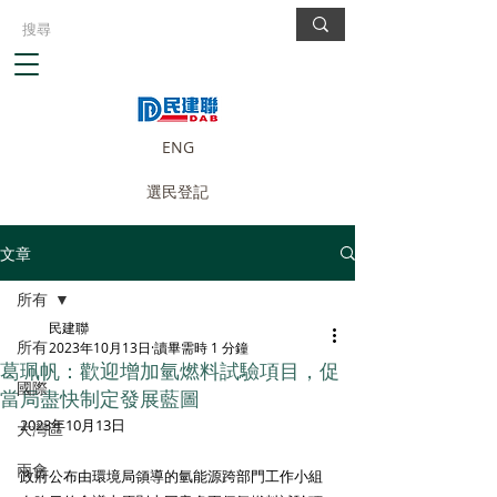
ENG
選民登記
文章
所有
民建聯
所有
2023年10月13日
讀畢需時 1 分鐘
葛珮帆：歡迎增加氫燃料試驗項目，促
國際
當局盡快制定發展藍圖
2023年10月13日
大灣區
兩會
政府公布由環境局領導的氫能源跨部門工作小組