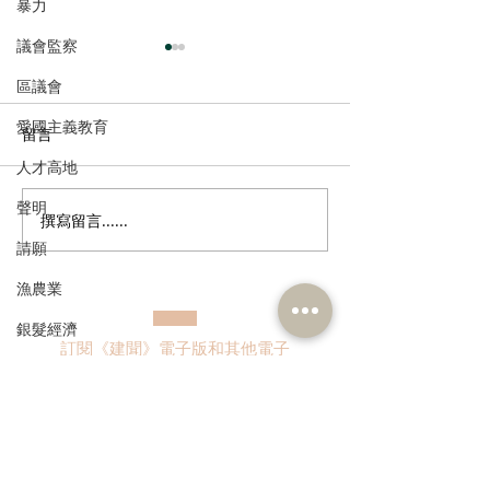
暴力
議會監察
區議會
愛國主義教育
留言
人才高地
聲明
撰寫留言......
民建聯回應市區發現鱷魚
2026年西營盤
請願
及檢獲大批瀕危動物
見調查
漁農業
銀髮經濟
訂閱《建聞》電子版和其他電子
房屋
資訊
交通
福利