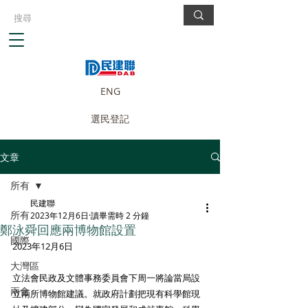
ENG
選民登記
文章
所有
民建聯
所有
2023年12月6日
讀畢需時 2 分鐘
鄭泳舜回應兩博物館設置
國際
2023年12月6日
大灣區
立法會民政及文體事務委員會下周一將論當局設
兩會
立兩所博物館建議。就政府計劃把現有科學館現