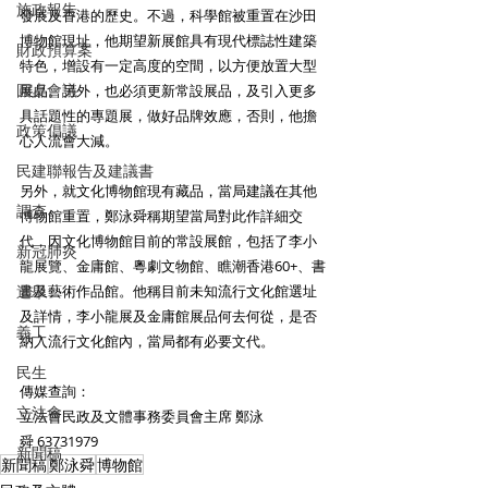
施政報告
發展及香港的歷史。不過，科學館被重置在沙田
博物館現址，他期望新展館具有現代標誌性建築
財政預算案
特色，增設有一定高度的空間，以方便放置大型
圓桌會議
展品。另外，也必須更新常設展品，及引入更多
具話題性的專題展，做好品牌效應，否則，他擔
政策倡議
心人流會大減。
民建聯報告及建議書
另外，就文化博物館現有藏品，當局建議在其他
調查
博物館重置，鄭泳舜稱期望當局對此作詳細交
代，因文化博物館目前的常設展館，包括了李小
新冠肺炎
龍展覽、金庸館、粵劇文物館、瞧潮香港60+、書
選舉
畫及藝術作品館。他稱目前未知流行文化館選址
及詳情，李小龍展及金庸館展品何去何從，是否
義工
納入流行文化館內，當局都有必要文代。
民生
傳媒查詢：
立法會
立法會民政及文體事務委員會主席 鄭泳
舜 63731979
新聞稿
新聞稿
鄭泳舜
博物館