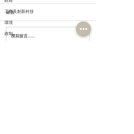
財經
工商及創新科技
留言
環境
政制
撰寫留言......
回應警方廉署瓦解非法外
姚銘回應政府擬
圍賭博集團 鄭泳舜促正視
幢改作食肆及旅
民政及文體
打假波問題年輕化
食物安全及環境衛生
人力
訂閱《建聞》電子版和其他電子
資訊
公務員及資助機構員工
經濟及發展
資訊科技及廣播
>