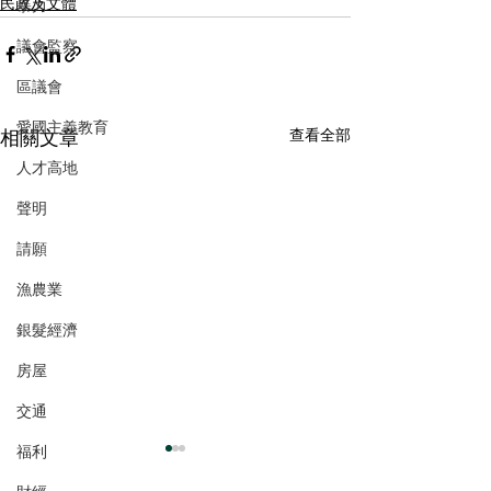
民政及文體
暴力
議會監察
區議會
愛國主義教育
相關文章
查看全部
人才高地
聲明
請願
漁農業
銀髮經濟
房屋
交通
福利