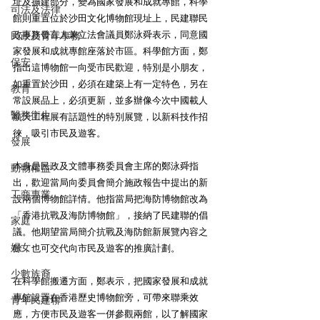
址及擴建部分，變為國家發展和成就專館，科學
司法及法律
館則重置位於沙田文化博物館現址上，民建聯民
政事務發言人兼立法會議員鄭泳舜表示，同意國
民政及青年事務
家發展和成就專館座落於市區。科學館方面，鄭
保安
指出這博物館一向受市民歡迎，特別是小朋友，
如重置於沙田，必須在建築上有一定特色，另在
教育
常設展品上，必須更新，並多辦像今次中國載人
醫務衛生
航天工程展有話題性的特別展覽，以新科技作招
徠，吸引市民及遊客。
發展
本身是民政及文體事務委員會主席的鄭泳舜指
動物權益
出，歡迎當局向委員會簡介施政報告中提出的新
工商專業
設兩個博物館詳情。他指當局把海防博物館改為
「香港抗戰及海防博物館」，接納了民建聯的倡
家庭
議。他期望當局簡介抗戰及海防館新展覽內容之
婦女
餘，也可交代向市民及遊客的推廣計劃。
少數族裔
在科學館搬遷方面，鄭表示，把國家發展和成就
專館設置在香港歷史博物館旁，可帶來聯乘效
青年民建聯
應，方便市民及遊客一併參觀兩館，以了解國家