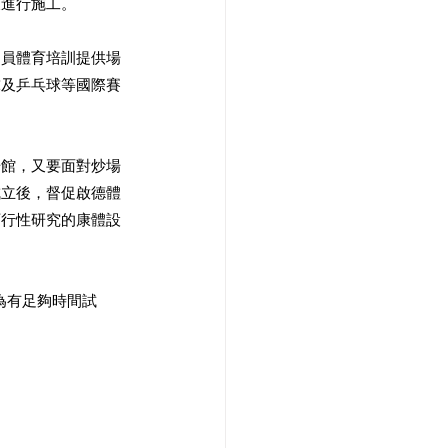
及進行施工。
動員體育培訓提供場
球及乒乓球等國際賽
場館，又要面對炒場
成立後，督促啟德體
可行性研究的康體設
。
為有足夠時間試