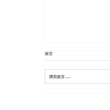
留言
撰寫留言......
鄭泳舜夥九龍城區議員落區視
察，樂見啟德足球盛會刺激地
區消費升2成，倡業界加碼優
惠，政府強化宣傳迎未來盛事