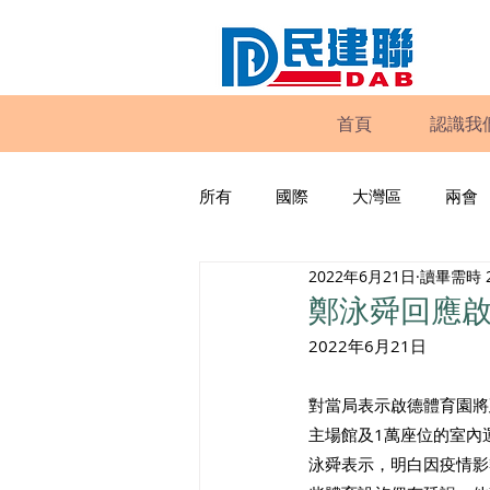
首頁
認識我
所有
國際
大灣區
兩會
2022年6月21日
讀畢需時 
動物權益
工商專業
家
鄭泳舜回應
2022年6月21日
政策倡議
民建聯報告及建議
對當局表示啟德體育園將
主場館及1萬座位的室內
暴力
議會監察
區議會
泳舜表示，明白因疫情影