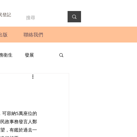
民登記
出版
聯絡我們
務衛生
發展
政預算案
圓桌會議
法會
新聞稿
，可容納5萬座位的
聯民政事務發言人鄭
失望，有鑑於過去一