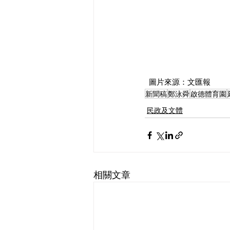
  圖片來源：文匯報
新聞稿
鄭泳舜
啟德體育園
民政及文體
相關文章