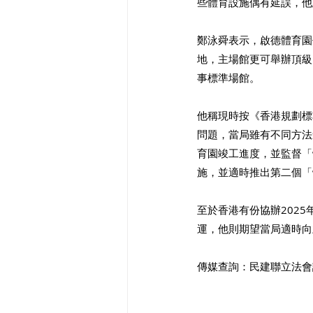
些體育設施偶有延誤，他
鄭泳舜表示，啟德體育園
地，主場館更可舉辦頂級
事標準場館。
他稱現時按《香港規劃標
問題，當局雖有不同方法
育園竣工進度，並監督「
施，並適時推出第二個「
至於香港有份協辦202
運，他則期望當局適時向
傳媒查詢：民建聯立法會議