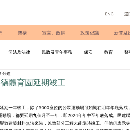
ENG
選
們
架構
宣言、政綱
政策倡議
新聞及
司法及法律
民政及青年事務
保安
教育
醫
2 分鐘
庭
婦女
少數族裔
青年民建聯
施政報告
財
啟德體育園延期竣工
書
調查
新冠肺炎
選舉
義工
民生
立
延期一年竣工，除了5000座位的公眾運動場可如期在明年年底落成
運動場，都要延期九個月至一年，即2024年年中至年底落成。民建
響致建築材料無法來港，以致部分工程未能準時竣工。但他仍表示