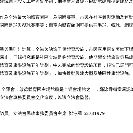
建議當局設立工程監督小組，期望當局督促並協助承建商搜購建材
作為全港最大的體育園區，為國際賽事、市民在社區參與運動及運
國際足球與欖球賽事等；而室內體育館則可提供羽毛球、籃球、網
準與準則》計算，全港欠缺逾千個體育設施，市民享用康文署轄下
遏止，但歸根究底是社區欠缺足夠體育設施。他期望文體旅政策局
體育及康樂設施五年計劃」中未完成的體育設施項目，跟進已展開
體育及康樂設施五年計劃」，加快推動興建大型及地區性康體設施
5年全運會，啟德體育園主場館將是全運會場館之一，鄭泳舜稱當局認
立法會事務委員會交代進度，以讓立法會監督。
員、立法會民政事務委員會主席  鄭泳舜 63731979