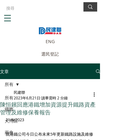
ENG
選民登記
文章
所有
民建聯
所有
2023年6月21日
讀畢需時 2 分鐘
陳恒鑌回應港鐵增加資源提升鐵路資產
國際
管理及維修保養報告
21/6/2023 
大灣區
兩會
就港鐵公司今日公布未來5年更新鐵路設施及維修