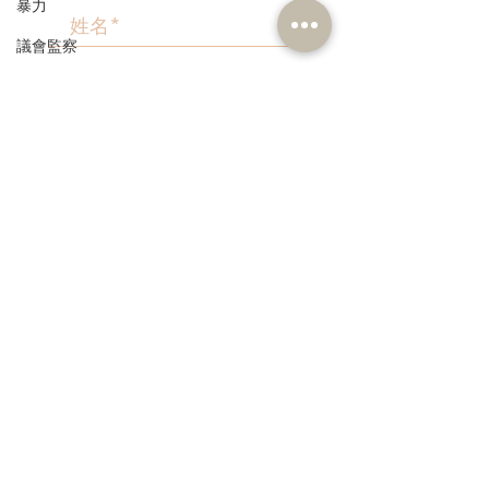
暴力
議會監察
區議會
>
愛國主義教育
人才高地
聲明
本人同意我的個人資料被用
作民建聯通知我有關資訊。
請願
漁農業
銀髮經濟
房屋
交通
3582 1111
福利
info@dab.org.hk