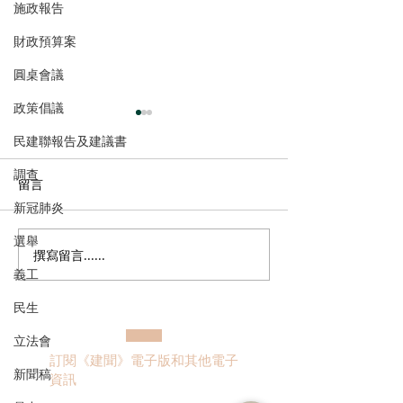
施政報告
財政預算案
圓桌會議
政策倡議
民建聯報告及建議書
調查
留言
新冠肺炎
選舉
撰寫留言......
港區全國人大代表團考察
立法會議員林琳
義工
安徽涇縣，調研紅色文化
共同敦促加強生
保護與非遺活態傳承
管 加強輔助生育
民生
立法會
訂閱《建聞》電子版和其他電子
新聞稿
資訊