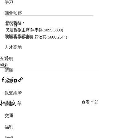
暴力
議會監察
新聞聯絡： 
區議會
民建聯副主席 陳學鋒(6099 3800)
愛國主義教育
民建聯副秘書長 顏汶羽(6600 2511)
人才高地
交通
聲明
福利
請願
漁農業
銀髮經濟
相關文章
查看全部
房屋
交通
福利