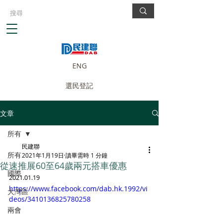
ENG
選民登記
文章
所有
民建聯
所有
2021年1月19日
讀畢需時 1 分鐘
從速推展60至64歲兩元搭車優惠
國際
2021.01.19
https://www.facebook.com/dab.hk.1992/vi
大灣區
deos/3410136825780258
兩會