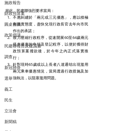
施政報告
就此，民建聯強烈要求當局：
財政預算案
不應糾纏於「兩元或三元優惠」，應以積極
和務實態度，盡快兌現行政長官去年向市民
圓桌會議
作出的承諾；
政策倡議
致力壓縮行政程序，從速開展60至64歲兩元
搭車優惠的申領及登記程序，以便於獲得財
民建聯報告及建議書
政預算案撥款後，於今年之內正式落實推
調查
行；
針對現時65歲或以上長者八達通咭出現濫用
新冠肺炎
兩元乘車優惠情況，當局透過行政措施及加
強執法，以阻塞濫用問題。
選舉
義工
民生
立法會
新聞稿