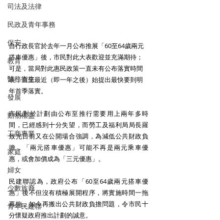
司法及法律
民政及青年事務
保安
自行政長官於去年一月公布推展「60至64歲兩元
搭車優惠」後，市民對此大表歡迎並充滿期待；
教育
可是，當局對此惠民政策一直未有公布落實時間
醫務衛生
表，直至最近（即一年之後）始提出最快要到明
年首季落實。
發展
市民對於計劃由公布至推行需要用上兩年多時
動物權益
間，已經感到十分失望，而勞工及福利局局長羅
工商專業
致光日前又在公開場合強調，為減低公共財政負
擔，「兩元搭車優惠」可能不再是兩元乘車優
家庭
惠，或會加價成為「三元優惠」。
婦女
民建聯認為，政府公布「60至64歲兩元搭車優
少數族裔
惠」後不但沒有積極展開程序，將實施時間一拖
再拖，如今再搬出公共財政負擔問題，令市民十
青年民建聯
分懷疑政府推出計劃的誠意。