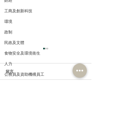
財經
工商及創新科技
環境
政制
民政及文體
食物安全及環境衛生
人力
留言
公務員及資助機構員工
經濟及發展
撰寫留言......
張培剛歡迎東九龍智慧綠
陳恒鑌、郭芙蓉
資訊科技及廣播
色運輸系統招標，盼預留
新行車天橋安全
延伸完善區內交通
路政署及運輸署
路指示牌 增設
誌助駕駛者及早
訂閱《建聞》電子版和其他電子