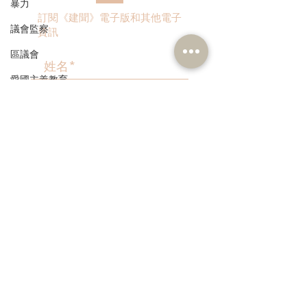
暴力
斬斷「鬼油」市場 守護社
訂閱《建聞》電子版和其他電子
區安全 保障市民生命
議會監察
資訊
區議會
愛國主義教育
人才高地
>
聲明
請願
漁農業
本人同意我的個人資料被用
作民建聯通知我有關資訊。
銀髮經濟
房屋
交通
福利