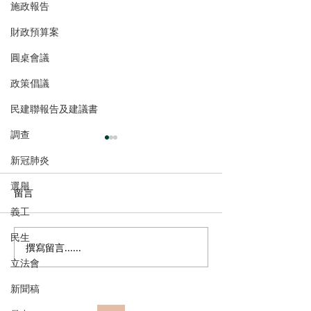
施政報告
財政預算案
圓桌會議
政策倡議
民建聯報告及建議書
調查
新冠肺炎
選舉
留言
義工
民生
撰寫留言......
郭芙蓉聯同葵青區防火委
政府公布公務員
立法會
員會到訪消防處 了解打擊
調查結果 林琳
「鬼油」活動最新情況 支
隱憂 薪酬調整
新聞稿
持修例加強阻嚇 多管齊下