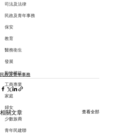
司法及法律
民政及青年事務
保安
教育
醫務衛生
發展
動物權益
民政及青年事務
工商專業
家庭
婦女
相關文章
查看全部
少數族裔
青年民建聯