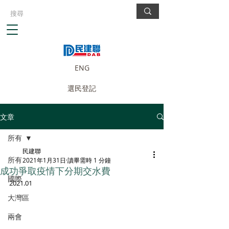
ENG
選民登記
文章
所有
民建聯
所有
2021年1月31日
讀畢需時 1 分鐘
成功爭取疫情下分期交水費
國際
2021.01
大灣區
兩會