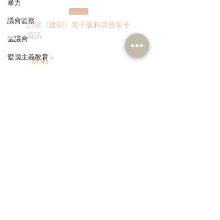
暴力
體疲倦等徵狀
議會監察
訂閱《建聞》電子版和其他電子
資訊
區議會
愛國主義教育
人才高地
聲明
>
請願
漁農業
銀髮經濟
本人同意我的個人資料被用
作民建聯通知我有關資訊。
房屋
交通
福利