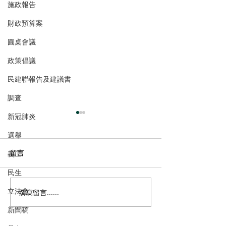
施政報告
財政預算案
圓桌會議
政策倡議
民建聯報告及建議書
調查
新冠肺炎
選舉
留言
義工
民生
立法會
撰寫留言......
多了解、規律生活、保持
香港註冊中醫學
社交，有助改善「長新
林蓓茵博士推介
新聞稿
冠」患者負面情緒
湯，助紓緩「長