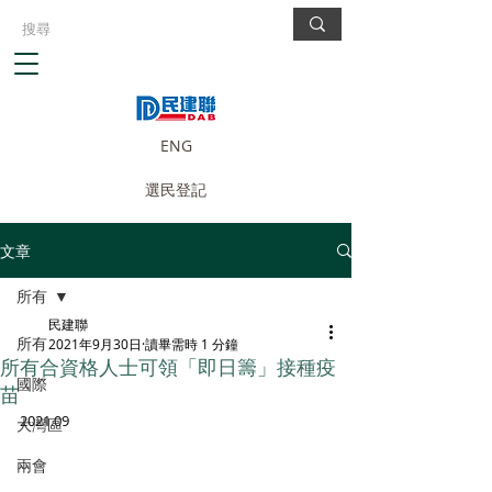
ENG
選民登記
文章
所有
民建聯
所有
2021年9月30日
讀畢需時 1 分鐘
所有合資格人士可領「即日籌」接種疫
國際
苗
2021.09
大灣區
兩會