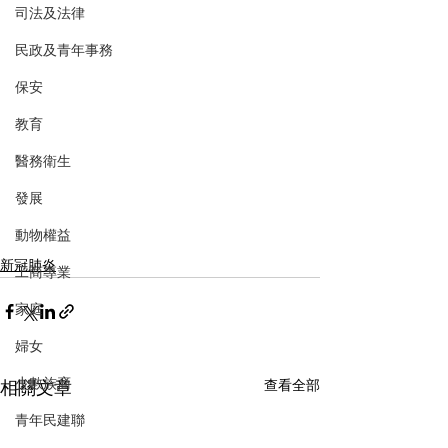
司法及法律
民政及青年事務
保安
教育
醫務衛生
發展
動物權益
新冠肺炎
工商專業
家庭
婦女
少數族裔
相關文章
查看全部
青年民建聯