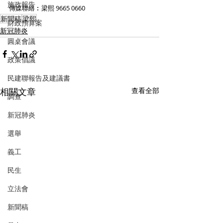
施政報告
傳媒聯絡︰梁熙 9665 0660 
新聞稿
梁熙
財政預算案
新冠肺炎
圓桌會議
政策倡議
民建聯報告及建議書
相關文章
查看全部
調查
新冠肺炎
選舉
義工
民生
立法會
新聞稿