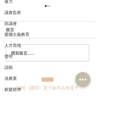
暴力
議會監察
區議會
留言
愛國主義教育
人才高地
撰寫留言......
多了解、規律生活、保持
香港註冊中醫學
聲明
社交，有助改善「長新
林蓓茵博士推介
請願
冠」患者負面情緒
湯，助紓緩「長
體疲倦等徵狀
漁農業
訂閱《建聞》電子版和其他電子
銀髮經濟
資訊
房屋
交通
福利