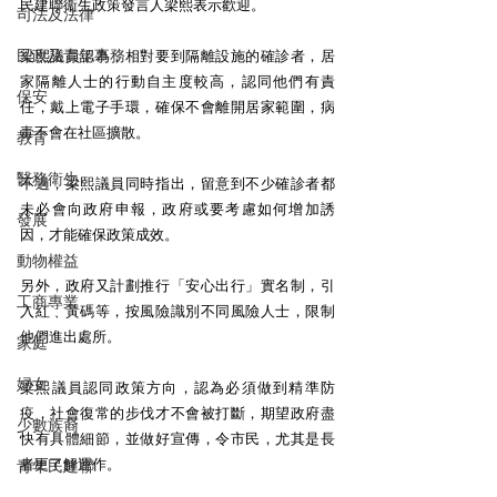
民建聯衞生政策發言人梁熙表示歡迎。
司法及法律
民政及青年事務
梁熙議員認為，相對要到隔離設施的確診者，居
家隔離人士的行動自主度較高，認同他們有責
保安
任，戴上電子手環，確保不會離開居家範圍，病
毒不會在社區擴散。
教育
醫務衛生
不過，梁熙議員同時指出，留意到不少確診者都
未必會向政府申報，政府或要考慮如何增加誘
發展
因，才能確保政策成效。
動物權益
另外，政府又計劃推行「安心出行」實名制，引
工商專業
入紅﹑黃碼等，按風險識別不同風險人士，限制
他們進出處所。
家庭
婦女
梁熙議員認同政策方向，認為必須做到精準防
疫，社會復常的步伐才不會被打斷，期望政府盡
少數族裔
快有具體細節，並做好宣傳，令市民，尤其是長
者更了解運作。
青年民建聯