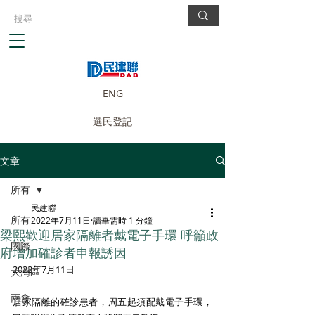
ENG
選民登記
文章
所有
民建聯
所有
2022年7月11日
讀畢需時 1 分鐘
梁熙歡迎居家隔離者戴電子手環 呼籲政
國際
府增加確診者申報誘因
2022年7月11日
大灣區
兩會
居家隔離的確診患者，周五起須配戴電子手環，