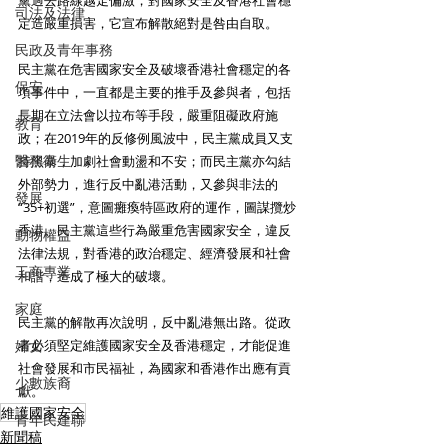
黨過去路線越走偏激，對國家安全及香港社會穩
司法及法律
定造嚴重損害，它宣布解散絕對是咎由自取。
民政及青年事務
民主黨在危害國家安全及破壞香港社會穩定的各
保安
項事件中，一直都是主要的推手及參與者，包括
長期在立法會以拉布等手段，嚴重阻礙政府施
教育
政；在2019年的反修例風波中，民主黨成員又支
醫務衛生
持黑暴，加劇社會動盪和不安；而民主黨亦勾結
外部勢力，進行反中亂港活動，又參與非法的
發展
“35+初選”，意圖癱瘓特區政府的運作，圖謀攬炒
香港。民主黨這些行為嚴重危害國家安全，違反
動物權益
法律法規，對香港的政治穩定、經濟發展和社會
工商專業
和諧，造成了極大的破壞。
家庭
民主黨的解散再次說明，反中亂港無出路。從政
婦女
者必須堅定維護國家安全及香港穩定，才能促進
社會發展和市民福祉，為國家和香港作出應有貢
少數族裔
獻。
維護國家安全
青年民建聯
新聞稿