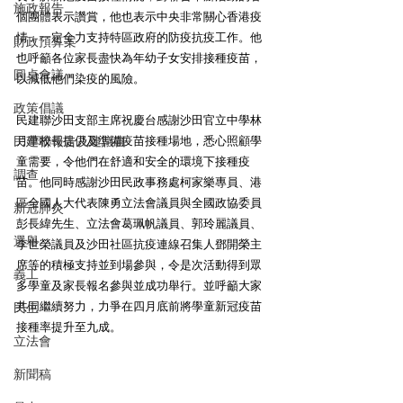
施政報告
個團體表示讚賞，他也表示中央非常關心香港疫
情，一定全力支持特區政府的防疫抗疫工作。他
財政預算案
也呼籲各位家長盡快為年幼子女安排接種疫苗，
圓桌會議
以減低他們染疫的風險。
政策倡議
民建聯沙田支部主席祝慶台感謝沙田官立中學林
民建聯報告及建議書
月華校長提供及準備疫苗接種場地，悉心照顧學
童需要，令他們在舒適和安全的環境下接種疫
調查
苗。他同時感謝沙田民政事務處柯家樂專員、港
區全國人大代表陳勇立法會議員與全國政協委員
新冠肺炎
彭長緯先生、立法會葛珮帆議員、郭玲麗議員、
選舉
李世榮議員及沙田社區抗疫連線召集人鄧開榮主
席等的積極支持並到場參與，令是次活動得到眾
義工
多學童及家長報名參與並成功舉行。並呼籲大家
共同繼續努力，力爭在四月底前將學童新冠疫苗
民生
接種率提升至九成。
立法會
新聞稿