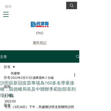
ENG
選民登記
文章
所有
民建聯
所有
2022年3月31日
讀畢需時 2 分鐘
沙田區新冠疫苗專場為160多名學童接
國際
種，聶德權局長及中聯辦李薊貽部長到
場打氣
大灣區
2022.03
兩會
今天（3月26日）下午，民建聯沙田支部聯同沙田