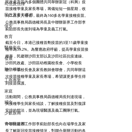
民政處及區內多個團體共同舉辦新冠（科興）疫
司法及法律
苗接種學童及家長專場，籌備短短一個星期，收
民政及青年事務
到二百多人報名，最終為160多名學童接種疫苗。
公務員事務局聶德權局長及中聯辦新界工作部李
保安
薊貽部長先後到場為學童及義工打氣。
教育
截至今日，本港已接種首劑疫苗的3至11歲學童接
醫務衛生
種率為59.2%。為響應政府呼籲，提高學童疫苗接
種率，民建聯沙田支部以及沙田社區抗疫連線、
發展
沙田民政處、沙田區幼稚園校長會、小學校長
動物權益
會、中學校長會及家長教師會聯會，共同舉辦這
次疫苗接種學童及家長專場，希望讓更多學生得
工商專業
到疫苗保護。
家庭
活動期間，公務員事務局聶德權局長到達現場，
婦女
與接種學生與家長傾談，了解接種疫苗及對復課
安排的想法，並為現場醫護及義工團隊打氣。
少數族裔
青年民建聯
中聯辦新界工作部李薊貽部長也向在場學生及家
長了解新冠疫苗接種情況，對聯合舉辦活動的各