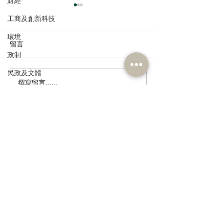
財經
工商及創新科技
環境
留言
政制
民政及文體
撰寫留言......
走進蔚來、國盾量子與科
鄭泳舜夥九龍城
食物安全及環境衛生
大訊飛，港區人大代表團
區視察，樂見啟
深入合肥調研科創成果
會刺激地區消費
人力
業界加碼優惠，
公務員及資助機構員工
宣傳迎未來盛事
訂閱《建聞》電子版和其他電子
經濟及發展
資訊
資訊科技及廣播