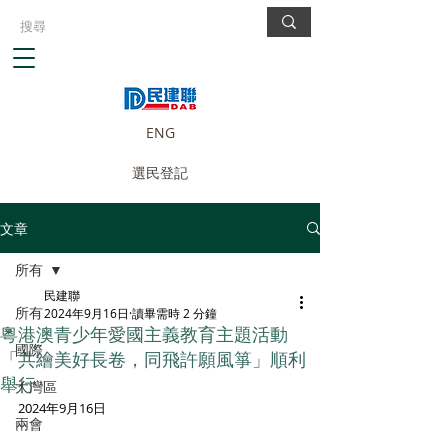
ENG
選民登記
文章
所有
民建聯
所有
2024年9月16日
讀畢需時 2 分鐘
粵港澳青少年愛國主義教育主題活動
國際
「共繪美好長卷，同飛許願風箏」順利
舉行
大灣區
2024年9月16日
兩會