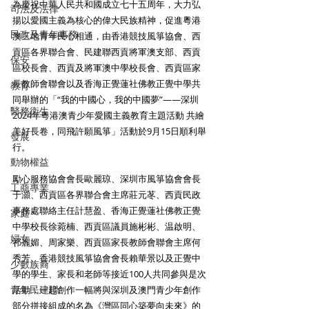
為慶祝中華人民共和國成立七十五周年，大力弘
司法及法律
揚以愛國主義為核心的偉大民族精神，促進粵港
民政及青年事務
澳三地青年民心相通，由香港競技風箏協會、西
貢區各界聯合會、民建聯西貢將軍澳支部、西貢
保安
區校長會、西貢及將軍澳中學校長會、西貢區家
長教師會聯會以及香海正覺蓮社佛教正覺中學共
教育
同舉辦的「“我的中國心，我的中國夢”——深圳
醫務衛生
2024年粵港澳青少年愛國主義教育主題活動 共繪
美好長卷，同飛許願風箏」活動於9月15日順利舉
發展
行。
動物權益
勵心服務協會會長歐麗琼、深圳市風箏協會會長
工商專業
于灝、西貢區各界聯合會主席莊元苳、西貢民政
事務處聯絡主任計慧盈、香海正覺蓮社佛教正覺
家庭
中學校長徐菀楠、西貢區議員施彬彬、温啟明、
婦女
祁麗媚、周家樂、西貢區家長教師會聯會主席何
秀芳、香港競技風箏協會會長賴華景以及正覺中
少數族裔
學的學生、家長和老師等接近100人共同參與是次
青年民建聯
活動，一起創作一幅將與深圳及澳門青少年創作
部分拼接組成的名為《灣區同心築夢向未來》的