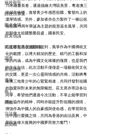
施政報告
75米繪畫長卷，通過描繪大灣區美景，粵港澳三
地城市地標，激發青少年感恩祖國，奮發向上的
財政預算案
濃厚情感。另外，參加者亦合力製作了一條以祝
圓桌會議
福祖國75周年華誕為主題的龍形簽名風箏，共同
祝願偉大祖國繁榮昌盛，國泰民安。
政策倡議
民建聯報告及建議書
莊元苳主席在致辭時提到，風箏作為中國傳統文
化的載體，以博大精深的歷史、精巧的工藝和深
調查
厚的內涵，成為中國文化璀璨的瑰寶，也是我們
的文化自信，此次活動不僅僅是一場藝術與文化
新冠肺炎
的交匯，更是一次心靈與情感的共鳴，活動將粵
選舉
港澳三地青少年的心緊緊相連，共同抒發對祖國
的熱愛與對未來的無限暢想。莊主席亦寄語各位
義工
同學，希望他們通過今次活動，不單止能學習到
團結協作的精神，同時亦能提升對祖國的感情，
民生
增強作為中國人的自豪感與使命感，在學習與生
立法會
活中踐行愛國之情，共同為香港的由治及興，中
華民族偉大復興的中國夢而努力奮鬥！
新聞稿