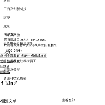
財經
工商及創新科技
環境
政制
傳媒查詢：
民政及文體
西貢區議員 施彬彬（5402 1080）
食物安全及環境衛生
民建聯西貢將軍澳支部統籌主任 程柏恒
（95615499）
人力
愛國主義教育
國慶
中國傳統文化
公務員及資助機構員工
愛國主義教育
區議會
經濟及發展
新聞稿
資訊科技及廣播
相關文章
查看全部