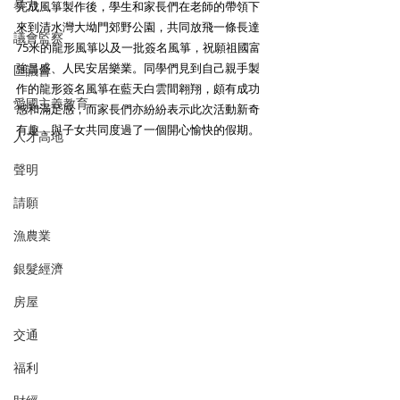
暴力
完成風箏製作後，學生和家長們在老師的帶領下
來到清水灣大坳門郊野公園，共同放飛一條長達
議會監察
75米的龍形風箏以及一批簽名風箏，祝願祖國富
強昌盛、人民安居樂業。同學們見到自己親手製
區議會
作的龍形簽名風箏在藍天白雲間翱翔，頗有成功
愛國主義教育
感和滿足感，而家長們亦紛紛表示此次活動新奇
有趣，與子女共同度過了一個開心愉快的假期。
人才高地
聲明
請願
漁農業
銀髮經濟
房屋
交通
福利