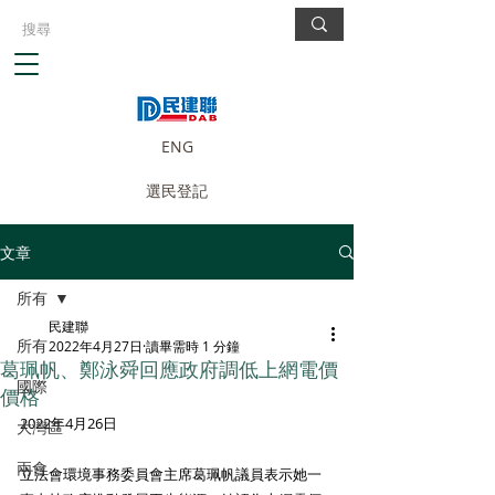
ENG
選民登記
文章
所有
民建聯
所有
2022年4月27日
讀畢需時 1 分鐘
葛珮帆、鄭泳舜回應政府調低上網電價
國際
價格
2022年4月26日
大灣區
兩會
立法會環境事務委員會主席葛珮帆議員表示她一