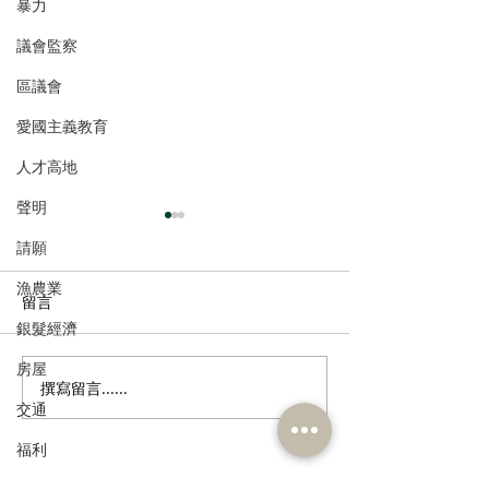
暴力
議會監察
區議會
愛國主義教育
人才高地
聲明
請願
漁農業
留言
銀髮經濟
房屋
撰寫留言......
港區全國人大代表團考察
立法會議員林琳
交通
安徽涇縣，調研紅色文化
共同敦促加強生
保護與非遺活態傳承
管 加強輔助生育
福利