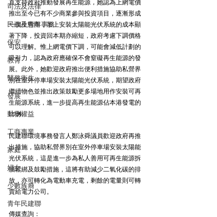
直支持政府推動發展再生能源，她認為上網電價
司法及法律
推出至今已有不少商業參與投資項目，逐漸形成
民政及青年事務
一個生態圈，加上安裝太陽能光伏系統的成本顯
著下降，投資回本期亦縮短，政府考慮下調價格
保安
可以理解。惟上網電價下調，可能會減低計劃的
吸引力，認為政府應確保不會窒礙再生能源的發
教育
展。此外，她歡迎政府推出便利措施協助私營界
醫務衛生
別在室外停車場安裝太陽能光伏系統，期望政府
繼續物色並推出政策鼓勵更多場地用作安裝可再
發展
生能源系統，進一步提高再生能源佔本港發電的
動物權益
比例。
工商專業
民建聯環境事務發言人鄭泳舜議員歡迎政府再推
出措施，協助私營界別在室外停車場安裝太陽能
家庭
光伏系統，這是進一步為私人善用可再生能源拆
婦女
牆鬆綁及鼓勵措施，這將有助減少二氧化碳的排
放，亦可轉化為電動車充電，剩餘的電量則可轉
少數族裔
賣給電力公司。
青年民建聯
傳媒查詢：