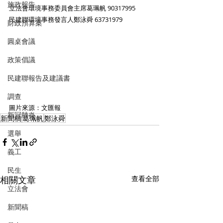
施政報告
立法會環境事務委員會主席葛珮帆 90317995
民建聯環境事務發言人鄭泳舜 63731979
財政預算案
圓桌會議
政策倡議
民建聯報告及建議書
調查
圖片來源：文匯報
新冠肺炎
新聞稿
葛珮帆
鄭泳舜
選舉
義工
民生
相關文章
查看全部
立法會
新聞稿