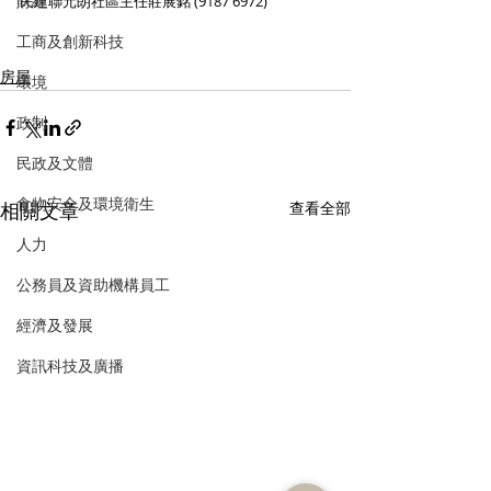
財經
民建聯元朗社區主任莊展銘 (9187 6972)
工商及創新科技
房屋
環境
政制
民政及文體
食物安全及環境衛生
相關文章
查看全部
人力
公務員及資助機構員工
經濟及發展
資訊科技及廣播