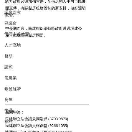
示，政府必須加強宣傳，配備足夠人手向市民展
暴力
開宣傳，有關劏房租務管制的新安排，做好適切
議會監察
配套。 
區議會
中長期而言，民建聯促請特區政府透過增建公
愛國主義教育
屋，徹底清除劏房問題。 
人才高地
聲明
請願
漁農業
銀髮經濟
房屋
交通
新聞聯絡： 
民建聯立法會議員周浩鼎 (3703 9870)
福利
民建聯立法會議員柯創盛 (9266 1035)