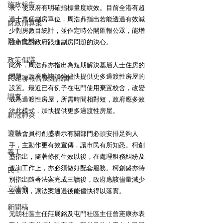
施政報告
表，使政府有明確指標量度績效。目前全港有超
過十萬個劏房單位，周浩鼎指出若能透過有效減
財政預算案
少劏房數目統計，並作定時公開匯報公眾，能增
圓桌會議
強市民對政府跟進劏房問題的決心。 
政策倡議
此外，周浩鼎亦指出為短期解決基層人士住房的
問題，政府應該加強儘快提供更多過渡性房屋的
民建聯報告及建議書
設置。最近已有例子在屯門使用棄置校舍，改變
調查
成為過渡性房屋，所需時間相對短，政府應多效
法此模式，加快提供更多過渡性房屋。 
新冠肺炎
選舉
立法會員柯創盛表示有關部門必須安排足夠人
手，主動作更有效宣傳，讓市民有所知悉。柯創
義工
盛指出，隨著條例生效以後，在處理租務糾紛及
查詢工作上，亦必須做好配套服務。柯創盛亦特
民生
別指出隨著法案完成三讀後，政府應該儘量減少
立法會
空窗期，讓法案通過後能儘快得以落實。 
新聞稿
元朗社區主任莊展銘及屯門社區主任曾憲康亦表