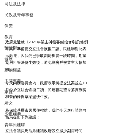
司法及法律
民政及青年事務
保安
教育
政府最近就《2021年業主與租客(綜合)(修訂)條例
醫務衛生
草案》準備提交立法會恢復二讀。民建聯對此表
示歡迎，因我們已爭取劏房租管一段時間，期望
發展
劏房租管法例生效後，避免劏房戶被業主大幅加
租。 
動物權益
工商專業
今天內務委員會內，政府表示將提交法案並在10
月份於立法會恢復二讀，民建聯期望令落實劏房
家庭
租管的條例草案盡快生效。 
婦女
為保障基層市民居住權益，我們今天進行請願向
少數族裔
當局提出下列建議： 
青年民建聯
立法會議員周浩鼎建議政府設立減少劏房時間