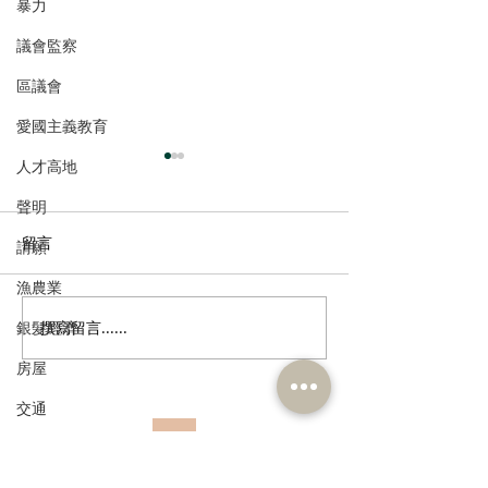
暴力
議會監察
區議會
愛國主義教育
人才高地
聲明
留言
請願
漁農業
銀髮經濟
撰寫留言......
多了解、規律生活、保持
香港註冊中醫學
社交，有助改善「長新
林蓓茵博士推介
房屋
冠」患者負面情緒
湯，助紓緩「長
交通
體疲倦等徵狀
福利
訂閱《建聞》電子版和其他電子
資訊