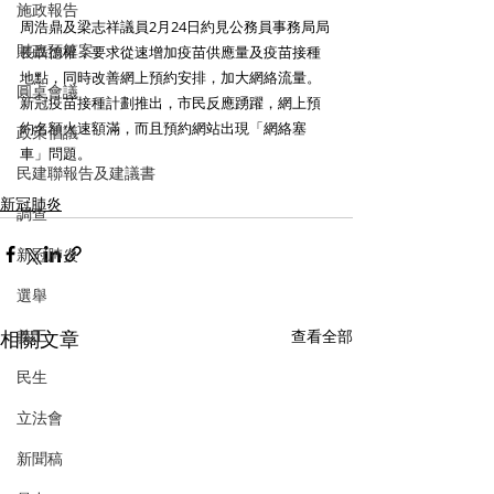
施政報告
周浩鼎及梁志祥議員2月24日約見公務員事務局局
財政預算案
長聶德權，要求從速增加疫苗供應量及疫苗接種
地點，同時改善網上預約安排，加大網絡流量。
圓桌會議
新冠疫苗接種計劃推出，市民反應踴躍，網上預
約名額火速額滿，而且預約網站出現「網絡塞
政策倡議
車」問題。
民建聯報告及建議書
新冠肺炎
調查
新冠肺炎
選舉
相關文章
查看全部
義工
民生
立法會
新聞稿