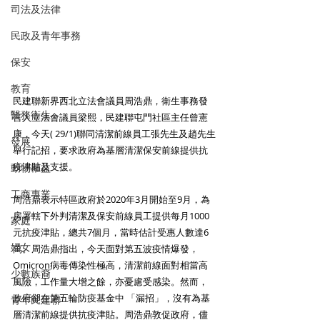
司法及法律
民政及青年事務
保安
教育
民建聯新界西北立法會議員周浩鼎，衛生事務發
醫務衛生
言人立法會議員梁熙，民建聯屯門社區主任曾憲
康，今天( 29/1)聯同清潔前線員工張先生及趙先生
發展
舉行記招，要求政府為基層清潔保安前線提供抗
疫津貼及支援。 
動物權益
工商專業
周浩鼎表示特區政府於2020年3月開始至9月，為
房署轄下外判清潔及保安前線員工提供每月1000
家庭
元抗疫津貼，總共7個月，當時估計受惠人數達6
婦女
萬。周浩鼎指出，今天面對第五波疫情爆發，
Omicron病毒傳染性極高，清潔前線面對相當高
少數族裔
風險，工作量大增之餘，亦憂慮受感染。然而，
政府卻在第五輪防疫基金中 「漏招」，沒有為基
青年民建聯
層清潔前線提供抗疫津貼。周浩鼎敦促政府，儘