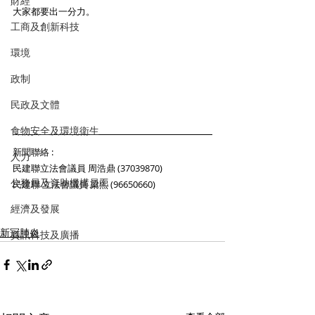
財經
大家都要出一分力。 
工商及創新科技
環境
政制
民政及文體
食物安全及環境衛生
新聞聯絡 : 
人力
民建聯立法會議員 周浩鼎 (37039870)
公務員及資助機構員工
民建聯 立法會議員 梁熙 (96650660)
經濟及發展
新冠肺炎
資訊科技及廣播