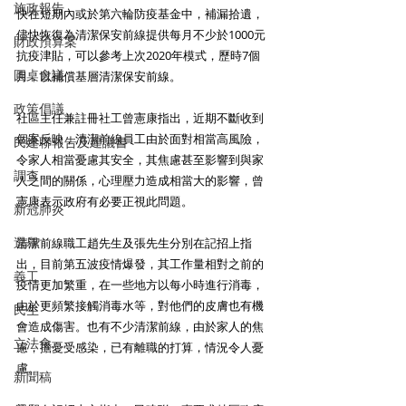
施政報告
快在短期內或於第六輪防疫基金中，補漏拾遺，
儘快恢復為清潔保安前線提供每月不少於1000元
財政預算案
抗疫津貼，可以參考上次2020年模式，歷時7個
圓桌會議
月，以補償基層清潔保安前線。 
政策倡議
社區主任兼註冊社工曾憲康指出，近期不斷收到
個案反映，清潔前線員工由於面對相當高風險，
民建聯報告及建議書
令家人相當憂慮其安全，其焦慮甚至影響到與家
調查
人之間的關係，心理壓力造成相當大的影響，曾
憲康表示政府有必要正視此問題。 
新冠肺炎
選舉
清潔前線職工趙先生及張先生分別在記招上指
出，目前第五波疫情爆發，其工作量相對之前的
義工
疫情更加繁重，在一些地方以每小時進行消毒，
由於更頻繁接觸消毒水等，對他們的皮膚也有機
民生
會造成傷害。也有不少清潔前線，由於家人的焦
立法會
慮，擔憂受感染，已有離職的打算，情況令人憂
慮。 
新聞稿