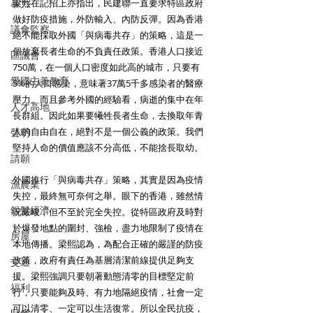
梁熙在記招上亦指出，民建聯一直要求特區政府
暴力
做好防疫措施，外防輸入、內防反彈。因為香港
議會監察
絕不能採取外國「與病毒共存」的策略，這是一
個放棄長者生命的不負責任政策。香港人口接近
區議會
750萬，在一個人口密度如此高的城市，只要有
愛國主義教育
5%的人口感染，意味著37萬5千多感染者的醫療
壓力。而且參考外國的經驗看，病逝的集中在年
人才高地
長群組。因此如果要犧牲長者生命，去換取年青
人的自由自在，絕對不是一個公義的政策。我們
聲明
堅持人命的價值應該不分高低，不能捨長取幼。 
請願
外國推行「與病毒共存」策略，其實是因為疫情
漁農業
失控，最終無可奈何之舉。眼下的香港，雖然情
銀髮經濟
況嚴峻，但不至於完全失控。從特區政府及時對
於爆發地點的圍封、強檢，盡力地限制了疫情在
房屋
本地傳播。梁熙認為，為配合正確的嚴謹的防疫
政策，政府有責任為基層清潔前線提供足夠支
交通
援。梁熙強調只要朝著動態清零的目標堅定前
福利
行，只要能夠及時、有力地隔絕疫情，社會一定
可以清零、一定可以生活復常。所以全民抗疫，