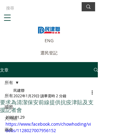
ENG
選民登記
文章
所有
民建聯
所有
2022年1月29日
讀畢需時 2 分鐘
要求為清潔保安前線提供抗疫津貼及支
國際
援記者會
2022.01.29
大灣區
https://www.facebook.com/chowhoding/vi
兩會
deos/1128027007956152