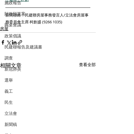
施政報告
財政預算案
新聞聯絡：民建聯房屋事務發言人/立法會房屋事
務委員會主席 柯創盛 (9266 1035)
圓桌會議
房屋
政策倡議
民建聯報告及建議書
調查
相關文章
查看全部
新冠肺炎
選舉
義工
民生
立法會
新聞稿