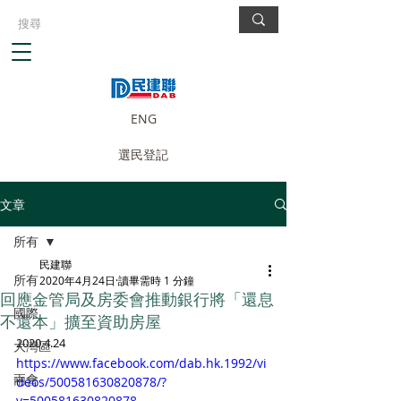
ENG
選民登記
文章
所有
民建聯
所有
2020年4月24日
讀畢需時 1 分鐘
回應金管局及房委會推動銀行將「還息
國際
不還本」擴至資助房屋
2020.4.24
大灣區
https://www.facebook.com/dab.hk.1992/vi
兩會
deos/500581630820878/?
v=500581630820878