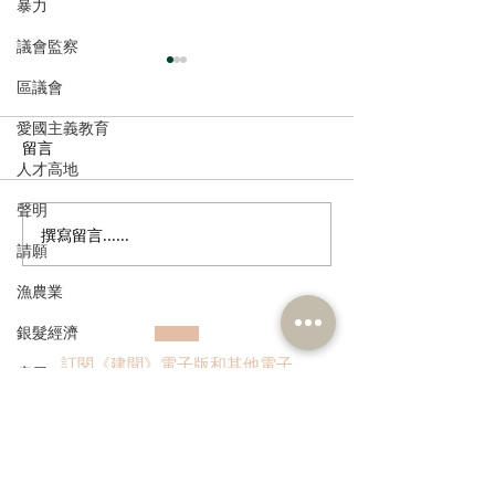
暴力
議會監察
區議會
愛國主義教育
留言
人才高地
聲明
撰寫留言......
姚銘回應洪水橋片區接兩
公屋租金加幅溫
請願
標書
層收入滯後問題
漁農業
銀髮經濟
訂閱《建聞》電子版和其他電子
房屋
資訊
交通
福利