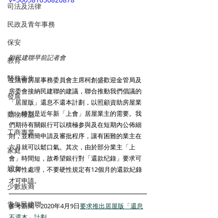
司法及法律
民政及青年事務
保安
附民建聯早前記者會
教育
醫務衛生
立法會房屋事務委員會主席柯創盛歡迎金管局及
房委會接納民建聯的建議，聯合推動我們倡議的
發展
「居屋版」還息不還本計劃，以照顧資助房屋業
主，特別是近年新「上會」居屋業主的需要。我
動物權益
們期待有關銀行可以積極参與及在短期內公佈細
工商專業
則，並精簡申請及審批程序，讓有困難的業主在
六月就可以鬆口氣。其次，由於部分業主「上
家庭
會」時間短，故希望銀行對「還款纪錄」要求可
婦女
以彈性處理，不要硬性規定有12個月的還款紀錄
才可申請。
少數族裔
青年民建聯
參考新聞：2020年4月9日
要求推出居屋版「還息
不還本」計劃