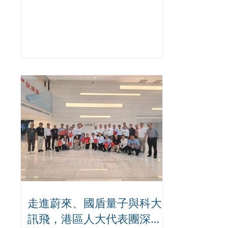
應透過修例全面優化制度，包括盡快全
面檢討《人類生殖科技條例》；落實樣
本全鏈條強制管控，制訂法定事故通報
機制，建議修訂現行實務守則，規定樣
本取樣、封管、運送、接收每一環節須
雙人核對留紀錄；同時設立法定24小時
強制通報機制，發生樣本混淆等重大事
件，持牌機構必須即時通知監管部門。
走進蔚來、國盾量子與科大
訊飛，港區人大代表團深入