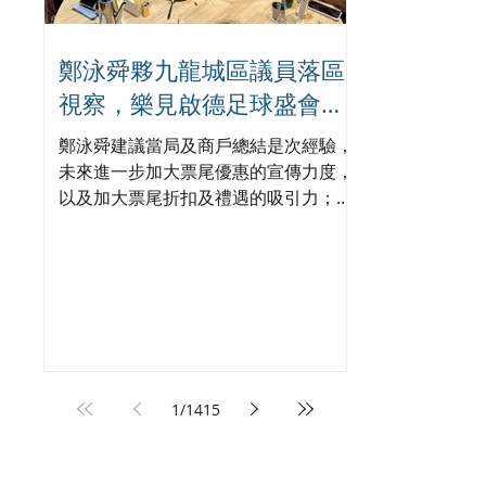
鄭泳舜夥九龍城區議員落區
視察，樂見啟德足球盛會刺
激地區消費升2成，倡業界加
鄭泳舜建議當局及商戶總結是次經驗，
碼優惠，政府強化宣傳迎未
未來進一步加大票尾優惠的宣傳力度，
以及加大票尾折扣及禮遇的吸引力；長
來盛事
遠而言，政府可聯同業界開發流動應用
程式，打造「盛事通」一站式平台，整
合食住行及購物資訊，讓旅客以手機程
式或二維碼即時識別身份並享有專屬折
扣，方便觀眾提早了解相關優惠。他期
望將今次足球盛會的經驗，複製並推廣
至即將舉行的香港公開羽毛球錦標賽及
國際足協東盟盃等大型體育賽事，令
1
/
1415
「票尾經濟」成為恒常化的消費模式。