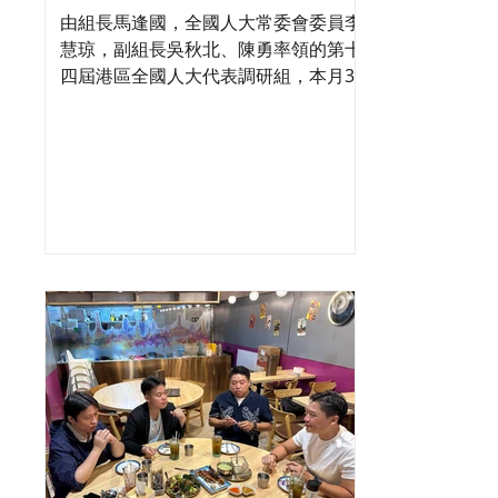
合肥調研科創成果
由組長馬逢國，全國人大常委會委員李
慧琼，副組長吳秋北、陳勇率領的第十
四屆港區全國人大代表調研組，本月3
至9日展開安徽省的調研行程。代表團8
月5日繼續展開一連串的實地考察，深
入了解安徽在科技創新、紅色文化傳承
及大科學裝置建設等方面的最新成果。