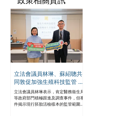
政策相關資訊
立法會議員林琳、蘇紹聰共
同敦促加強生殖科技監管 加
強輔助生育保障
立法會議員林琳表示，肯定醫務衞生局
等政府部門積極跟進及調查事件，但事
件揭示現行胚胎活檢樣本的監管範圍、
事故通報機制等有優化空間。她認為，