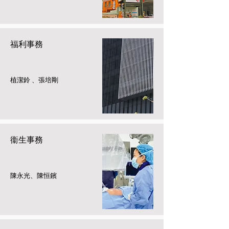
福利事務
植潔鈴 、張培剛
衞生事務
陳永光、陳恒鑌