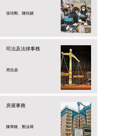
張培剛、陳恒鑌
司法及法律事務
周浩鼎
房屋事務
陳學鋒、鄭泳舜