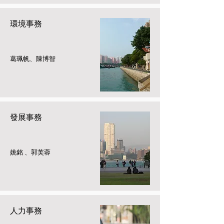
環境事務
葛珮帆、陳博智
發展事務
姚銘 、郭芙蓉
人力事務