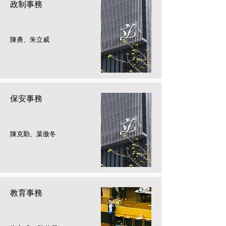
政制事務
陳勇、朱立威
保安事務
陳克勤、葉傲冬
教育事務