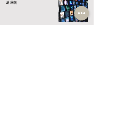
葛珮帆
民政及文體事務
鄭泳舜 、林琳、葉傲冬
食物安全及環境衛生事
務
何俊賢、陳博智