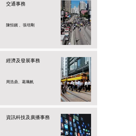
交通事務
陳恒鑌 、張培剛
經濟及發展事務
周浩鼎、葛珮帆
資訊科技及廣播事務