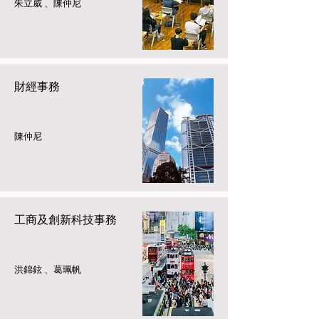
朱立威 、陳仲尼
財經事務
陳仲尼
工商及創新科技事務
洪錦鉉 、葛珮帆